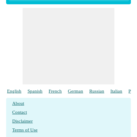
English
Spanish
French
German
Russian
Italian
Port
About
Contact
Disclaimer
Terms of Use