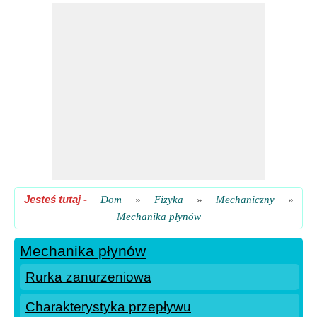
Właściwości powierzchni i brył
Jesteś tutaj
-
Dom
»
Fizyka
»
Mechaniczny
»
Mechanika płynów
Mechanika płynów
Rurka zanurzeniowa
Charakterystyka przepływu