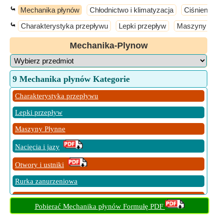
⤿
Mechanika płynów
Chłodnictwo i klimatyzacja
Ciśnienie
⤿
Charakterystyka przepływu
Lepki przepływ
Maszyny Pł
Mechanika-Plynow
9 Mechanika płynów Kategorie
Charakterystyka przepływu
Lepki przepływ
Maszyny Płynne
Nacięcia i jazy
Otwory i ustniki
Rurka zanurzeniowa
Siły i dynamika
Pobierać Mechanika płynów Formułę PDF
Statystyki płynów