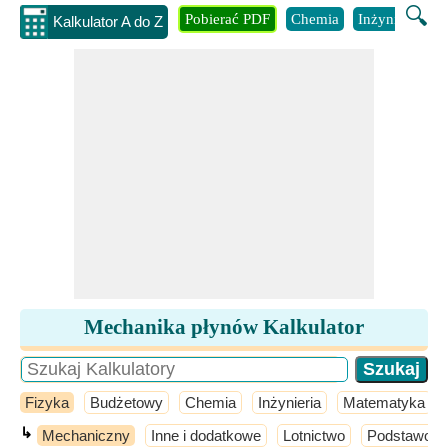
🔍
Pobierać PDF
Chemia
Inżynieria
B
Kalkulator A do Z
Mechanika płynów Kalkulator
Fizyka
Budżetowy
Chemia
Inżynieria
Matematyka
↳
Mechaniczny
Inne i dodatkowe
Lotnictwo
Podstawowa