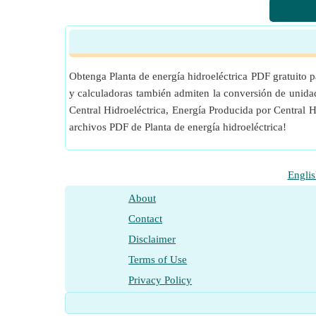
Medición
:
Tiempo
in Hora (h)
Tiempo Conversión de unidades
Medición
:
Área
in Metro cuadrado (m²)
Área Conversión de unidades
Obtenga Planta de energía hidroeléctrica PDF gratuito 
y calculadoras también admiten la conversión de unidad
Central Hidroeléctrica, Energía Producida por Central 
archivos PDF de Planta de energía hidroeléctrica!
Englis
About
Contact
Disclaimer
Terms of Use
Privacy Policy