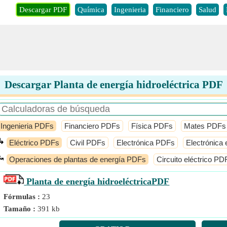
Descargar PDF
Química
Ingenieria
Financiero
Salud
Descargar Planta de energía hidroeléctrica PDF
Ingenieria PDFs
Financiero PDFs
Física PDFs
Mates PDFs
↳
Eléctrico PDFs
Civil PDFs
Electrónica PDFs
Electrónica
⤿
Operaciones de plantas de energía PDFs
Circuito eléctrico PD
Planta de energía hidroeléctrica
PDF
Fórmulas :
23
Tamaño :
391 kb