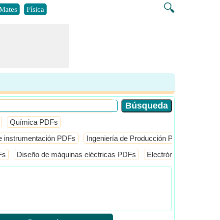
🔍
Mates
Física
Química PDFs
 e instrumentación PDFs
Ingeniería de Producción PDFs
Ingeni
Fs
Diseño de máquinas eléctricas PDFs
Electrónica de potenc