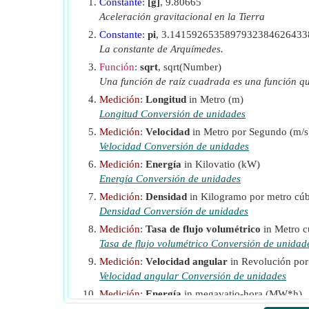
Constante
:
[g]
, 9.80665
Q
Tasa de flujo
(Metro cúbico por segundo)
Aceleración gravitacional en la Tierra
t
Tiempo de funcionamiento por año
(Hora)
Constante
:
pi
, 3.141592653589793238462643
V
Velocidad del cucharón
(Metro por Segundo
b
La constante de Arquímedes.
V
Velocidad de chorro
(Metro por Segundo)
Función
:
sqrt
, sqrt(Number)
J
Una función de raíz cuadrada es una función q
η
Eficiencia de la turbina
Medición
:
Longitud
in Metro (m)
ρ
Densidad del agua
(Kilogramo por metro cú
w
Longitud Conversión de unidades
ω
Velocidad angular
(radianes por segundo)
Medición
:
Velocidad
in Metro por Segundo (m/s
Velocidad Conversión de unidades
Medición
:
Energía
in Kilovatio (kW)
Energía Conversión de unidades
Medición
:
Densidad
in Kilogramo por metro cúb
Densidad Conversión de unidades
Medición
:
Tasa de flujo volumétrico
in Metro c
Tasa de flujo volumétrico Conversión de unidad
Medición
:
Velocidad angular
in Revolución por 
Velocidad angular Conversión de unidades
Medición
:
Energía
in megavatio-hora (MW*h)
Energía Conversión de unidades