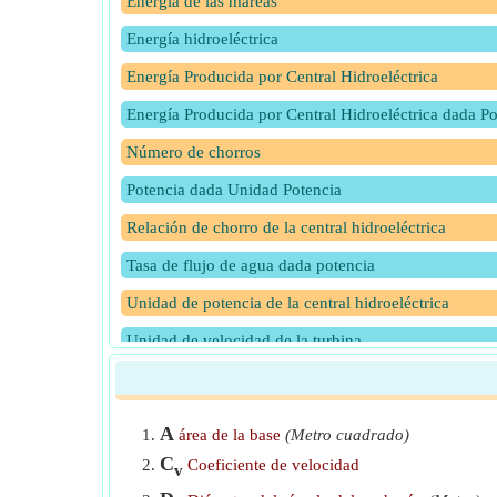
Energía de las mareas
Energía hidroeléctrica
Energía Producida por Central Hidroeléctrica
Energía Producida por Central Hidroeléctrica dada Po
Número de chorros
Potencia dada Unidad Potencia
Relación de chorro de la central hidroeléctrica
Tasa de flujo de agua dada potencia
Unidad de potencia de la central hidroeléctrica
Unidad de velocidad de la turbina
Velocidad angular de la rueda
Velocidad de la turbina dada Unidad de velocidad
A
área de la base
(Metro cuadrado)
Velocidad del balde dada la velocidad angular y el ra
C
Coeficiente de velocidad
v
Velocidad del chorro de la boquilla