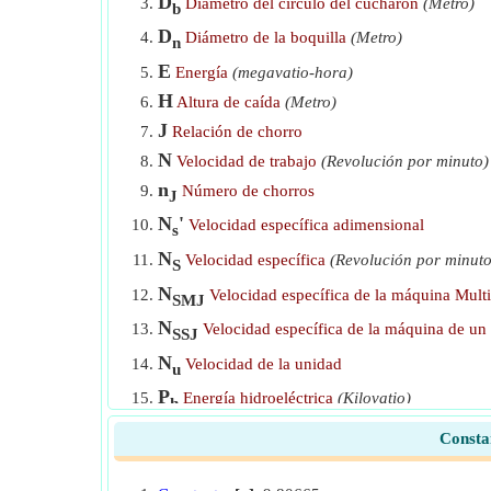
D
Diámetro del círculo del cucharón
(Metro)
b
Velocidad del cucharón dado Diámetro y RPM
D
Diámetro de la boquilla
(Metro)
n
E
Velocidad específica adimensional
Energía
(megavatio-hora)
H
Altura de caída
(Metro)
Velocidad específica de la máquina de un solo chorro
J
Relación de chorro
Velocidad específica de la máquina Multi Jet
N
Velocidad de trabajo
(Revolución por minuto)
Velocidad específica de la turbina de la central hidroe
n
Número de chorros
J
N
'
Velocidad específica adimensional
s
N
Velocidad específica
(Revolución por minuto
S
N
Velocidad específica de la máquina Multi
SMJ
N
Velocidad específica de la máquina de un
SSJ
N
Velocidad de la unidad
u
P
Energía hidroeléctrica
(Kilovatio)
h
P
Energía de las mareas
(Kilovatio)
t
Constan
P
Potencia de la unidad
u