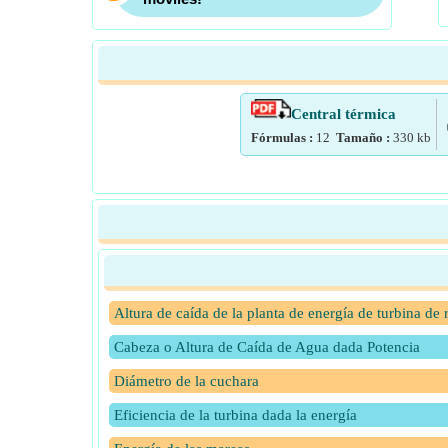
Central térmica
Fórmulas :
12
Tamaño :
330
kb
Altura de caída de la planta de energía de turbina de 
Cabeza o Altura de Caída de Agua dada Potencia
Diámetro de la cuchara
Eficiencia de la turbina dada la energía