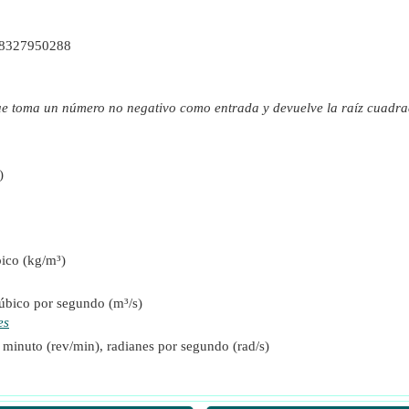
38327950288
)
ue toma un número no negativo como entrada y devuelve la raíz cuadr
bico)
)
ico (kg/m³)
úbico por segundo (m³/s)
es
minuto (rev/min), radianes por segundo (rad/s)