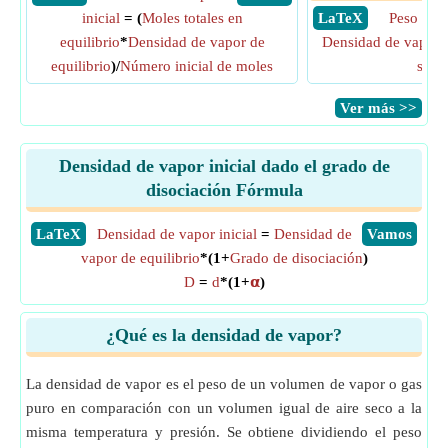
inicial
= (
Moles totales en
​ LaTeX
Peso mol
equilibrio
*
Densidad de vapor de
Densidad de vapor i
equilibrio
)/
Número inicial de moles
solu
​Ver más >>
Densidad de vapor inicial dado el grado de
disociación Fórmula
​LaTeX
Densidad de vapor inicial
=
Densidad de
​Vamos
vapor de equilibrio
*(1+
Grado de disociación
)
D
=
d
*(1+
𝝰
)
¿Qué es la densidad de vapor?
La densidad de vapor es el peso de un volumen de vapor o gas
puro en comparación con un volumen igual de aire seco a la
misma temperatura y presión. Se obtiene dividiendo el peso