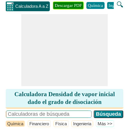
🔍
Descargar PDF
Química
Ingenieria
Calculadora A a Z
Calculadora Densidad de vapor inicial
dado el grado de disociación
Química
Financiero
Física
Ingenieria
​Más >>