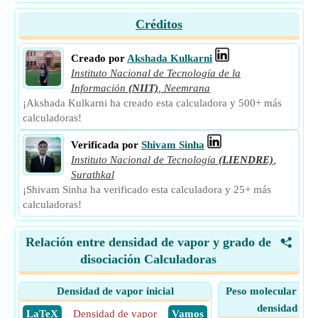
Créditos
Creado por
Akshada Kulkarni
Instituto Nacional de Tecnología de la
Información
(NIIT)
,
Neemrana
¡Akshada Kulkarni ha creado esta calculadora y 500+ más
calculadoras!
Verificada por
Shivam Sinha
Instituto Nacional de Tecnología
(LIENDRE)
,
Surathkal
¡Shivam Sinha ha verificado esta calculadora y 25+ más
calculadoras!
Relación entre densidad de vapor y grado de
<
disociación Calculadoras
Densidad de vapor inicial
Peso molecular de l
densidad de v
​ LaTeX
Densidad de vapor
​ Vamos