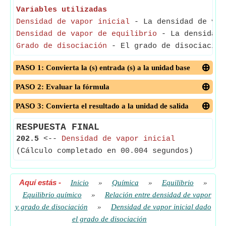
Variables utilizadas
Densidad de vapor inicial
- La densidad de vapo
Densidad de vapor de equilibrio
- La densidad d
Grado de disociación
- El grado de disociación 
PASO 1: Convierta la (s) entrada (s) a la unidad base
PASO 2: Evaluar la fórmula
PASO 3: Convierta el resultado a la unidad de salida
RESPUESTA FINAL
202.5
<--
Densidad de vapor inicial
(Cálculo completado en 00.004 segundos)
Aquí estás
-
Inicio
»
Química
»
Equilibrio
»
Equilibrio químico
»
Relación entre densidad de vapor
y grado de disociación
»
Densidad de vapor inicial dado
el grado de disociación