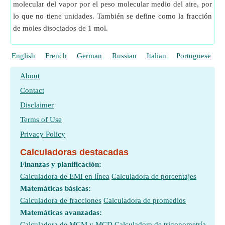
molecular del vapor por el peso molecular medio del aire, por
lo que no tiene unidades. También se define como la fracción
de moles disociados de 1 mol.
English
French
German
Russian
Italian
Portuguese
P
About
Contact
Disclaimer
Terms of Use
Privacy Policy
Calculadoras destacadas
Finanzas y planificación:
Calculadora de EMI en línea
Calculadora de porcentajes
Matemáticas básicas:
Calculadora de fracciones
Calculadora de promedios
Matemáticas avanzadas:
Calculadora de MCM y MCD
Calculadora de trigonometría