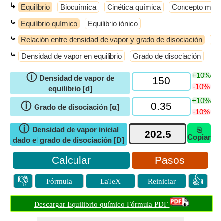
↳
Equilibrio
Bioquímica
Cinética química
Concepto molec
⤿
Equilibrio químico
Equilibrio iónico
⤿
Relación entre densidad de vapor y grado de disociación
Eq
⤿
Densidad de vapor en equilibrio
Grado de disociación
+10%
ⓘ
Densidad de vapor de
-10%
equilibrio [d]
+10%
ⓘ
Grado de disociación [𝝰]
-10%
ⓘ
Densidad de vapor inicial
⎘
Copiar
dado el grado de disociación [D]
Pasos
👎
👍
Fórmula
LaTeX
Reiniciar
Descargar Equilibrio químico Fórmula PDF