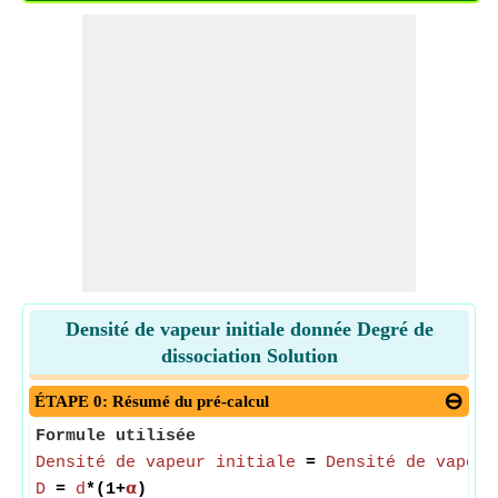
Densité de vapeur initiale donnée Degré de
dissociation Solution
ÉTAPE 0: Résumé du pré-calcul
Formule utilisée
Densité de vapeur initiale
=
Densité de vapeur
D
=
d
*(1+
𝝰
)