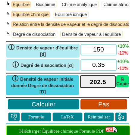
↳
Équilibre
Biochimie
Chimie analytique
Chimie atmosph
⤿
Équilibre chimique
Equilibre ionique
⤿
Relation entre la densité de vapeur et le degré de dissociation
⤿
Degré de dissociation
Densité de vapeur à l'équilibre
+10%
ⓘ
Densité de vapeur d'équilibre
-10%
[d]
+10%
ⓘ
Degré de dissociation [𝝰]
-10%
ⓘ
Densité de vapeur initiale
⎘
Copie
donnée Degré de dissociation
[D]
Pas
👎
👍
Formule
LaTeX
Réinitialiser
Télécharger Équilibre chimique Formule PDF