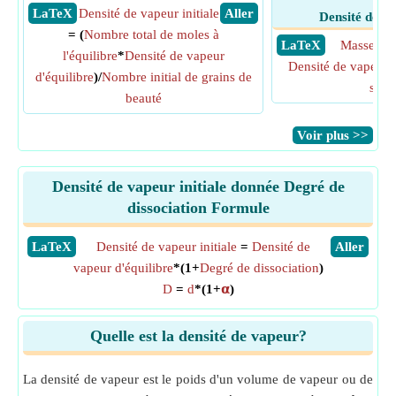
​ LaTeX
Densité de vapeur initiale
​ Aller
Densité de va
= (
Nombre total de moles à
​ LaTeX
Masse mol
l'équilibre
*
Densité de vapeur
Densité de vapeur i
d'équilibre
)/
Nombre initial de grains de
solu
beauté
​Voir plus >>
Densité de vapeur initiale donnée Degré de
dissociation Formule
​LaTeX
Densité de vapeur initiale
=
Densité de
​Aller
vapeur d'équilibre
*(1+
Degré de dissociation
)
D
=
d
*(1+
𝝰
)
Quelle est la densité de vapeur?
La densité de vapeur est le poids d'un volume de vapeur ou de