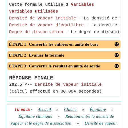
Cette formule utilise
3
Variables
Variables utilisées
Densité de vapeur initiale
- La densité de vape
Densité de vapeur d'équilibre
- La densité de v
Degré de dissociation
- Le degré de dissociatio
ÉTAPE 1: Convertir les entrées en unité de base
ÉTAPE 2: Évaluer la formule
ÉTAPE 3: Convertir le résultat en unité de sortie
RÉPONSE FINALE
202.5
<--
Densité de vapeur initiale
(Calcul effectué en 00.004 secondes)
Tu es là
-
Accueil
»
Chimie
»
Équilibre
»
Équilibre chimique
»
Relation entre la densité de
vapeur et le degré de dissociation
»
Densité de vapeur