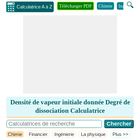
🔍
Télécharger PDF
Chimie
Ingénierie
Calculatrice A à Z
Densité de vapeur initiale donnée Degré de
dissociation Calculatrice
Chimie
Financier
Ingénierie
La physique
​Plus >>