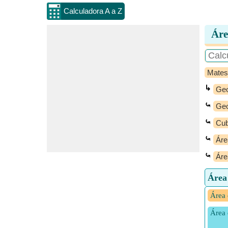
Calculadora A a Z
Áre
Mates
↳
Geo
⤿
Geo
⤿
Cub
⤿
Áre
⤿
Áre
Área 
Área 
Área 