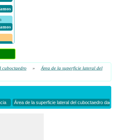
 Vamos
a
 Vamos
 Vamos
 Vamos
 Vamos
el cuboctaedro
»
Área de la superficie lateral del
ncia
Área de la superficie lateral del cuboctaedro dado el radio de 