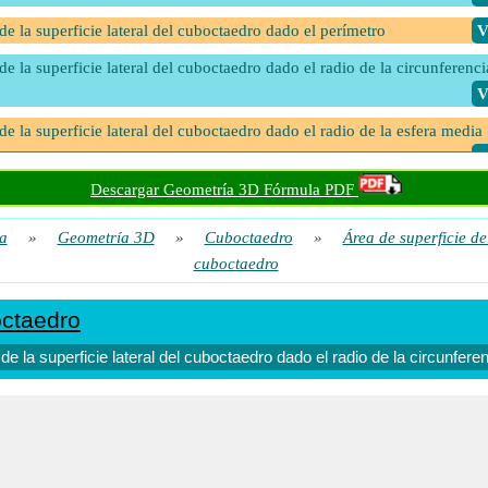
de la superficie lateral del cuboctaedro dado el perímetro
​
de la superficie lateral del cuboctaedro dado el radio de la circunferenci
​
de la superficie lateral del cuboctaedro dado el radio de la esfera media
​
Descargar Geometría 3D Fórmula PDF
de la superficie lateral del cuboctaedro dado el volumen
​
de superficie lateral del cuboctaedro dada Área de superficie total
​
a
»
Geometría 3D
»
Cuboctaedro
»
Área de superficie d
cuboctaedro
octaedro
de la superficie lateral del cuboctaedro dado el radio de la circunfere