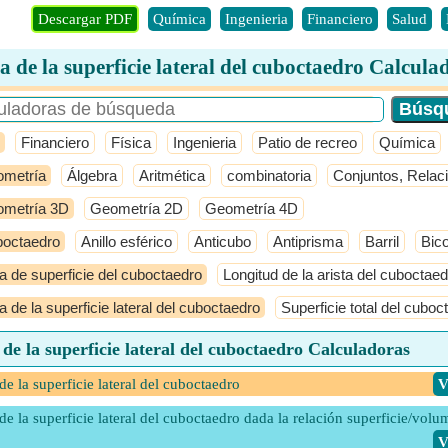
Descargar PDF
Química
Ingenieria
Financiero
Salud
a de la superficie lateral del cuboctaedro Calcula
Financiero
Física
Ingenieria
Patio de recreo
Química
metría
Álgebra
Aritmética
combinatoria
Conjuntos, Relac
metría 3D
Geometría 2D
Geometría 4D
octaedro
Anillo esférico
Anticubo
Antiprisma
Barril
Bic
a de superficie del cuboctaedro
Longitud de la arista del cuboctae
a de la superficie lateral del cuboctaedro
Superficie total del cuboc
de la superficie lateral del cuboctaedro Calculadoras
de la superficie lateral del cuboctaedro
​
de la superficie lateral del cuboctaedro dada la relación superficie/vol
​