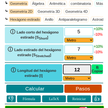
↳
Geometría
Álgebra
Aritmética
combinatoria
​Más >
⤿
Geometría 2D
Geometría 3D
Geometría 4D
⤿
Hexágono estirado
Anillo
Antiparalelogramo
Astroide
+10%
ⓘ
Lado corto del hexágono
-10%
estirado [S
]
Short
+10%
ⓘ
Lado estirado del hexágono
-10%
estirado [S
]
Stretched
⎘
ⓘ
Longitud del hexágono
Copiar
estirado [l]
Pasos
👎
👍
Fórmula
LaTeX
Reiniciar