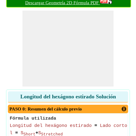
Descargar Geometría 2D Fórmula PDF
Longitud del hexágono estirado Solución
PASO 0: Resumen del cálculo previo
Fórmula utilizada
Longitud del hexágono estirado
=
Lado corto de
l
=
S
+
S
Short
Stretched