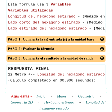
Esta fórmula usa
3
Variables
Variables utilizadas
Longitud del hexágono estirado
-
(Medido en Me
Lado corto del hexágono estirado
-
(Medido en 
Lado estirado del hexágono estirado
-
(Medido 
PASO 1: Convierta la (s) entrada (s) a la unidad base
PASO 2: Evaluar la fórmula
PASO 3: Convierta el resultado a la unidad de salida
RESPUESTA FINAL
12 Metro
<--
Longitud del hexágono estirado
(Cálculo completado en 00.006 segundos)
Aquí estás
-
Inicio
»
Mates
»
Geometría
»
Geometría 2D
»
Hexágono estirado
»
Longitud del
hexágono estirado