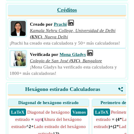
Créditos
Creado por
Prachi
Kamala Nehru College, Universidad de Delhi
(KNC)
,
Nueva Delhi
¡Prachi ha creado esta calculadora y 50+ más calculadoras!
Verificada por
Mona Gladys
Colegio de San José
(SJC)
,
Bangalore
¡Mona Gladys ha verificado esta calculadora y
1800+ más calculadoras!
Hexágono estirado Calculadoras
<
Diagonal de hexágono estirado
Perímetro del he
​ LaTeX
Diagonal de hexágono
​ Vamos
​ LaTeX
Perímetro d
estirado
=
sqrt
(
Altura del hexágono
estirado
= (4*
Lado 
estirado
^2+
Lado estirado del hexágono
estirado
)+(2*
Lado es
estirado
^2)
estir