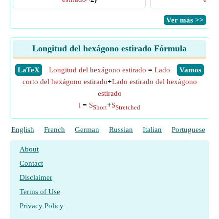
​Ver más >>
Longitud del hexágono estirado Fórmula
​LaTeX
Longitud del hexágono estirado
=
Lado
​Vamos
corto del hexágono estirado
+
Lado estirado del hexágono
estirado
l
=
S
+
S
Short
Stretched
English
French
German
Russian
Italian
Portuguese
P
About
Contact
Disclaimer
Terms of Use
Privacy Policy