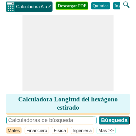
🔍
Descargar PDF
Química
Ingenieria
Calculadora A a Z
Calculadora Longitud del hexágono
estirado
Mates
Financiero
Física
Ingenieria
​Más >>