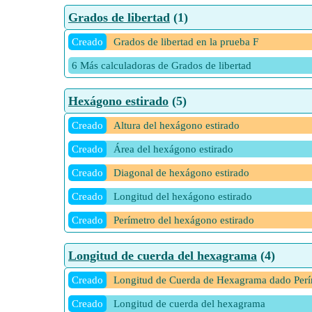
Grados de libertad
(1)
Creado
Grados de libertad en la prueba F
6 Más calculadoras de Grados de libertad
Hexágono estirado
(5)
Creado
Altura del hexágono estirado
Creado
Área del hexágono estirado
Creado
Diagonal de hexágono estirado
Creado
Longitud del hexágono estirado
Creado
Perímetro del hexágono estirado
Longitud de cuerda del hexagrama
(4)
Creado
Longitud de Cuerda de Hexagrama dado Perí
Creado
Longitud de cuerda del hexagrama