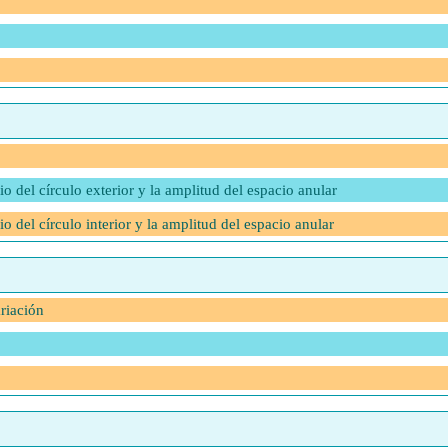
io del círculo exterior y la amplitud del espacio anular
io del círculo interior y la amplitud del espacio anular
riación