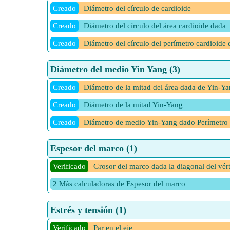
Creado
Diámetro del círculo de cardioide
Creado
Diámetro del círculo del área cardioide dada
Creado
Diámetro del círculo del perímetro cardioide
Diámetro del medio Yin Yang
(3)
Creado
Diámetro de la mitad del área dada de Yin-Y
Creado
Diámetro de la mitad Yin-Yang
Creado
Diámetro de medio Yin-Yang dado Perímetro
Espesor del marco
(1)
Verificado
Grosor del marco dada la diagonal del vért
2 Más calculadoras de Espesor del marco
Estrés y tensión
(1)
Verificado
Par en el eje