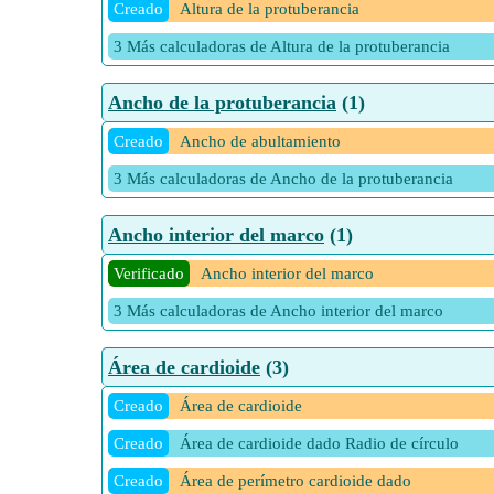
Creado
Altura de la protuberancia
3 Más calculadoras de Altura de la protuberancia
Ancho de la protuberancia
(1)
Creado
Ancho de abultamiento
3 Más calculadoras de Ancho de la protuberancia
Ancho interior del marco
(1)
Verificado
Ancho interior del marco
3 Más calculadoras de Ancho interior del marco
Área de cardioide
(3)
Creado
Área de cardioide
Creado
Área de cardioide dado Radio de círculo
Creado
Área de perímetro cardioide dado