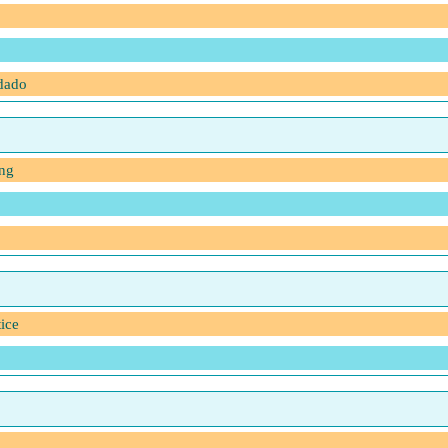
 dado
ang
ice