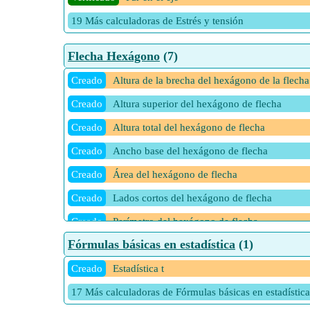
19 Más calculadoras de Estrés y tensión
Flecha Hexágono
(7)
Creado
Altura de la brecha del hexágono de la flecha
Creado
Altura superior del hexágono de flecha
Creado
Altura total del hexágono de flecha
Creado
Ancho base del hexágono de flecha
Creado
Área del hexágono de flecha
Creado
Lados cortos del hexágono de flecha
Creado
Perímetro del hexágono de flecha
Fórmulas básicas en estadística
(1)
2 Más calculadoras de Flecha Hexágono
Creado
Estadística t
17 Más calculadoras de Fórmulas básicas en estadística