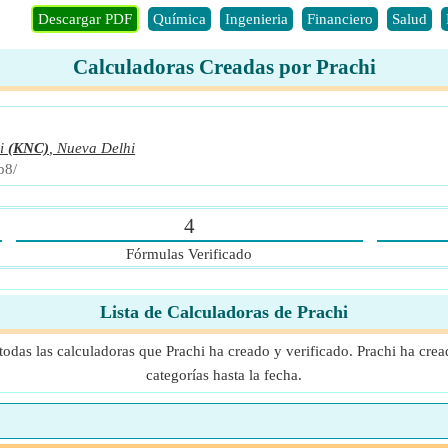
Descargar PDF
Química
Ingenieria
Financiero
Salud
Calculadoras Creadas por Prachi
i
(KNC)
,
Nueva Delhi
b8/
4
Fórmulas Verificado
Lista de Calculadoras de Prachi
odas las calculadoras que Prachi ha creado y verificado. Prachi ha crea
categorías hasta la fecha.