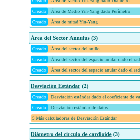
Creado
Área de Medio Yin-Yang dado Diámetro
Creado
Área de Medio Yin-Yang dado Perímetro
Creado
Área de mitad Yin-Yang
Área del Sector Annulus
(3)
Creado
Área del sector del anillo
Creado
Área del sector del espacio anular dado el rad
Creado
Área del sector del espacio anular dado el rad
Desviación Estándar
(2)
Creado
Desviación estándar dado el coeficiente de va
Creado
Desviación estándar de datos
5 Más calculadoras de Desviación Estándar
Diámetro del círculo de cardioide
(3)