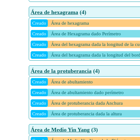
Área de hexagrama
(4)
Creado
Área de hexagrama
Creado
Área de Hexagrama dado Perímetro
Creado
Área del hexagrama dada la longitud de la c
Creado
Área del hexagrama dada la longitud del bor
Área de la protuberancia
(4)
Creado
Área de abultamiento
Creado
Área de abultamiento dado perímetro
Creado
Área de protuberancia dada Anchura
Creado
Área de protuberancia dada la altura
Área de Medio Yin Yang
(3)