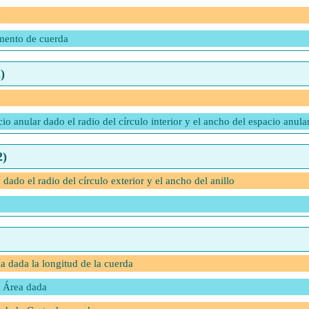
a
mento de cuerda
)
cio anular dado el radio del círculo interior y el ancho del espacio anula
2)
o dado el radio del círculo exterior y el ancho del anillo
a dada la longitud de la cuerda
a Área dada