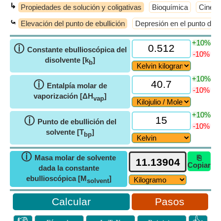
↳
Propiedades de solución y coligativas
Bioquímica
Cinéti
⤿
Elevación del punto de ebullición
Depresión en el punto de 
+10%
ⓘ
Constante ebullioscópica del
-10%
disolvente [k
]
b
+10%
ⓘ
Entalpía molar de
-10%
vaporización [ΔH
]
vap
+10%
ⓘ
Punto de ebullición del
-10%
solvente [T
]
bp
ⓘ
Masa molar de solvente
⎘
Copiar
dada la constante
ebullioscópica [M
]
solvent
Pasos