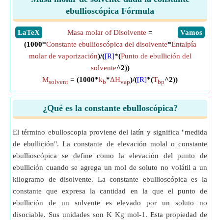
ebullioscópica Fórmula
​LaTeX
Masa molar of Disolvente
=
​Vamos
(1000*
Constante ebullioscópica del disolvente
*
Entalpía
molar de vaporización
)/(
[R]
*(
Punto de ebullición del
solvente
^2))
M
= (1000*
k
*
ΔH
)/(
[R]
*(
T
^2))
solvent
b
vap
bp
¿Qué es la constante ebulloscópica?
El término ebulloscopia proviene del latín y significa "medida
de ebullición". La constante de elevación molal o constante
ebullioscópica se define como la elevación del punto de
ebullición cuando se agrega un mol de soluto no volátil a un
kilogramo de disolvente. La constante ebullioscópica es la
constante que expresa la cantidad en la que el punto de
ebullición de un solvente es elevado por un soluto no
disociable. Sus unidades son K Kg mol-1. Esta propiedad de