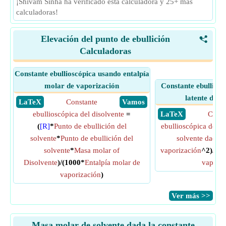
¡Shivam Sinha ha verificado esta calculadora y 25+ más
calculadoras!
Elevación del punto de ebullición
<
Calculadoras
Constante ebullioscópica usando entalpía
molar de vaporización
Constante ebulliosc
latente de v
​ LaTeX
Constante
​ Vamos
ebullioscópica del disolvente
=
​ LaTeX
Const
(
[R]
*
Punto de ebullición del
ebullioscópica del d
solvente
*
Punto de ebullición del
solvente dado c
solvente
*
Masa molar of
vaporización
^2)/(1
Disolvente
)/(1000*
Entalpía molar de
vaporiz
vaporización
)
​Ver más >>
Masa molar de solvente dada la constante