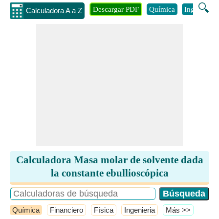
🔍
Descargar PDF
Química
Ingenieria
Calculadora A a Z
Calculadora Masa molar de solvente dada
la constante ebullioscópica
Química
Financiero
Física
Ingenieria
​Más >>