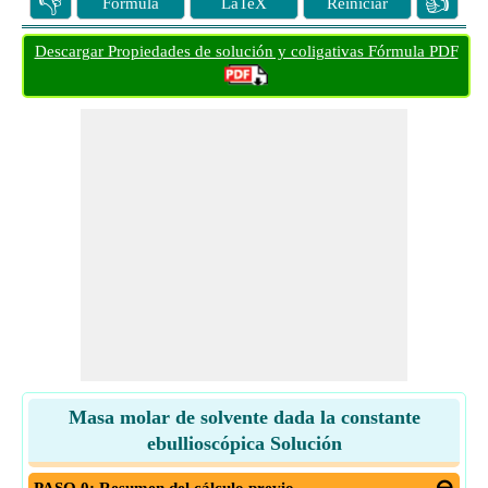
👎
👍
Fórmula
LaTeX
Reiniciar
Descargar Propiedades de solución y coligativas Fórmula PDF
Masa molar de solvente dada la constante
ebullioscópica Solución