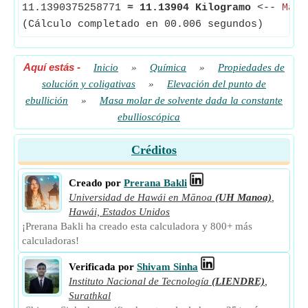
11.1390375258771
≈
11.13904 Kilogramo
<--
Masa
(Cálculo completado en 00.006 segundos)
Aquí estás
-
Inicio
»
Química
»
Propiedades de
solución y coligativas
»
Elevación del punto de
ebullición
»
Masa molar de solvente dada la constante
ebullioscópica
Créditos
Creado por
Prerana Bakli
Universidad de Hawái en Mānoa
(UH Manoa)
,
Hawái, Estados Unidos
¡Prerana Bakli ha creado esta calculadora y 800+ más
calculadoras!
Verificada por
Shivam Sinha
Instituto Nacional de Tecnología
(LIENDRE)
,
Surathkal