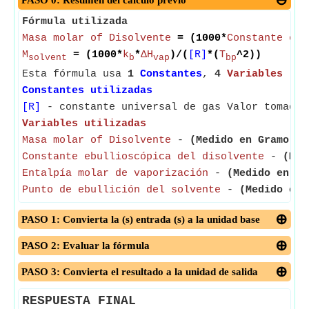
PASO 0: Resumen del cálculo previo
Fórmula utilizada
Masa molar of Disolvente
= (1000*
Constante ebu
M
= (1000*
k
*
ΔH
)/(
[R]
*(
T
^2))
solvent
b
vap
bp
Esta fórmula usa
1
Constantes
,
4
Variables
Constantes utilizadas
[R]
- constante universal de gas Valor tomado 
Variables utilizadas
Masa molar of Disolvente
-
(Medido en Gramo)
- 
Constante ebullioscópica del disolvente
-
(Med
Entalpía molar de vaporización
-
(Medido en Jo
Punto de ebullición del solvente
-
(Medido en 
PASO 1: Convierta la (s) entrada (s) a la unidad base
PASO 2: Evaluar la fórmula
PASO 3: Convierta el resultado a la unidad de salida
RESPUESTA FINAL