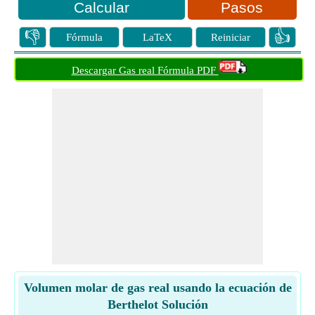
Pasos
👎
👍
Fórmula
LaTeX
Reiniciar
Descargar Gas real Fórmula PDF
Volumen molar de gas real usando la ecuación de
Berthelot Solución