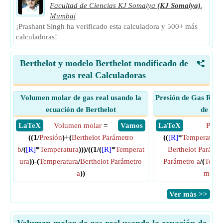
Facultad de Ciencias KJ Somaiya
(KJ Somaiya)
,
Mumbai
¡Prashant Singh ha verificado esta calculadora y 500+ más
calculadoras!
Berthelot y modelo Berthelot modificado de
<
gas real Calculadoras
Volumen molar de gas real usando la
Presión de Gas Real
ecuación de Berthelot
de Ber
​ LaTeX
Volumen molar
=
​ Vamos
​ LaTeX
Presi
((1/
Presión
)+(
Berthelot Parámetro
((
[R]
*
Temperatura
b
/(
[R]
*
Temperatura
)))/((1/(
[R]
*
Temperat
Berthelot Parámet
ura
))-(
Temperatura
/
Berthelot Parámetro
Parámetro a
/(
Tempe
a
))
molar
​Ver más >>