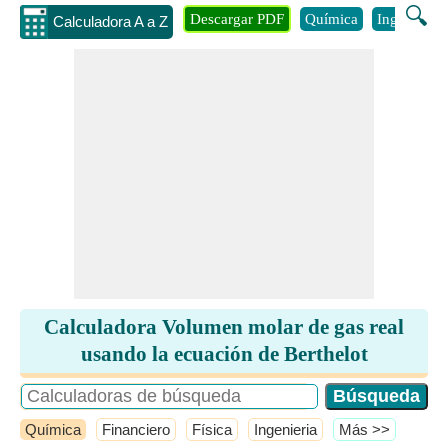
🔍
Descargar PDF
Química
Ingenieria
Calculadora A a Z
Calculadora Volumen molar de gas real
usando la ecuación de Berthelot
Química
Financiero
Física
Ingenieria
​Más >>