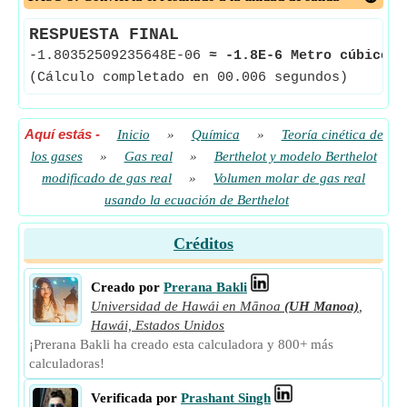
RESPUESTA FINAL
-1.80352509235648E-06
≈
-1.8E-6 Metro cúbico /
(Cálculo completado en 00.006 segundos)
Aquí estás
-
Inicio
»
Química
»
Teoría cinética de
los gases
»
Gas real
»
Berthelot y modelo Berthelot
modificado de gas real
»
Volumen molar de gas real
usando la ecuación de Berthelot
Créditos
Creado por
Prerana Bakli
Universidad de Hawái en Mānoa
(UH Manoa)
,
Hawái, Estados Unidos
¡Prerana Bakli ha creado esta calculadora y 800+ más
calculadoras!
Verificada por
Prashant Singh