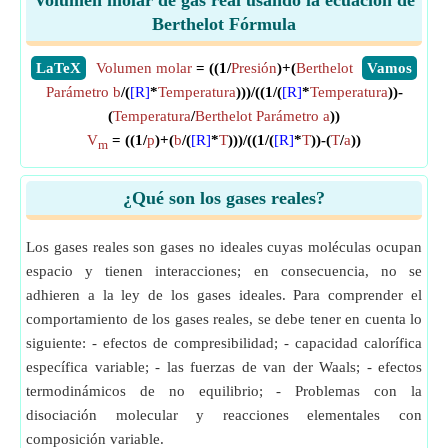
Volumen molar de gas real usando la ecuación de
Berthelot Fórmula
​LaTeX
Volumen molar
= ((1/
Presión
)+(
Berthelot
​Vamos
Parámetro b
/(
[R]
*
Temperatura
)))/((1/(
[R]
*
Temperatura
))-
(
Temperatura
/
Berthelot Parámetro a
))
V
= ((1/
p
)+(
b
/(
[R]
*
T
)))/((1/(
[R]
*
T
))-(
T
/
a
))
m
¿Qué son los gases reales?
Los gases reales son gases no ideales cuyas moléculas ocupan
espacio y tienen interacciones; en consecuencia, no se
adhieren a la ley de los gases ideales. Para comprender el
comportamiento de los gases reales, se debe tener en cuenta lo
siguiente: - efectos de compresibilidad; - capacidad calorífica
específica variable; - las fuerzas de van der Waals; - efectos
termodinámicos de no equilibrio; - Problemas con la
disociación molecular y reacciones elementales con
composición variable.