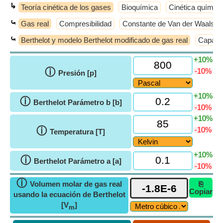
↳
Teoría cinética de los gases
Bioquímica
Cinética química
⤿
Gas real
Compresibilidad
Constante de Van der Waals
⤿
Berthelot y modelo Berthelot modificado de gas real
Capacid
+10%
ⓘ
-10%
Presión [p]
+10%
ⓘ
Berthelot Parámetro b [b]
-10%
+10%
ⓘ
-10%
Temperatura [T]
+10%
ⓘ
Berthelot Parámetro a [a]
-10%
ⓘ
Volumen molar de gas real
⎘
Copiar
usando la ecuación de Berthelot
[V
]
m