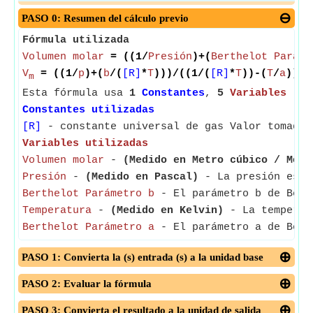
PASO 0: Resumen del cálculo previo
Fórmula utilizada
Volumen molar
= ((1/
Presión
)+(
Berthelot Paráme
V
= ((1/
p
)+(
b
/(
[R]
*
T
)))/((1/(
[R]
*
T
))-(
T
/
a
))
m
Esta fórmula usa
1
Constantes
,
5
Variables
Constantes utilizadas
[R]
- constante universal de gas Valor tomado 
Variables utilizadas
Volumen molar
-
(Medido en Metro cúbico / Mole
Presión
-
(Medido en Pascal)
- La presión es la
Berthelot Parámetro b
- El parámetro b de Berth
Temperatura
-
(Medido en Kelvin)
- La temperatu
Berthelot Parámetro a
- El parámetro a de Berth
PASO 1: Convierta la (s) entrada (s) a la unidad base
PASO 2: Evaluar la fórmula
PASO 3: Convierta el resultado a la unidad de salida