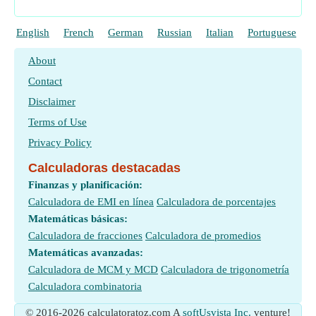
English
French
German
Russian
Italian
Portuguese
P
About
Contact
Disclaimer
Terms of Use
Privacy Policy
Calculadoras destacadas
Finanzas y planificación:
Calculadora de EMI en línea
Calculadora de porcentajes
Matemáticas básicas:
Calculadora de fracciones
Calculadora de promedios
Matemáticas avanzadas:
Calculadora de MCM y MCD
Calculadora de trigonometría
Calculadora combinatoria
© 2016-2026 calculatoratoz.com A
softUsvista Inc.
venture!