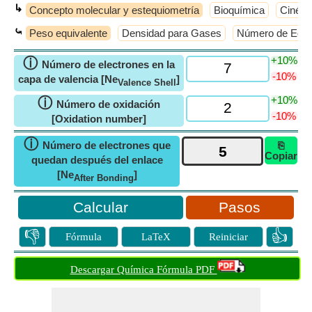
↳
Concepto molecular y estequiometría
Bioquímica
Cinéti
⤿
Peso equivalente
Densidad para Gases
Número de Equiv
+10%
ⓘ
Número de electrones en la
-10%
capa de valencia [Ne
]
Valence Shell
+10%
ⓘ
Número de oxidación
-10%
[Oxidation number]
ⓘ
Número de electrones que
⎘
Copiar
quedan después del enlace
[Ne
]
After Bonding
Pasos
👎
👍
Fórmula
LaTeX
Reiniciar
Descargar Química Fórmula PDF