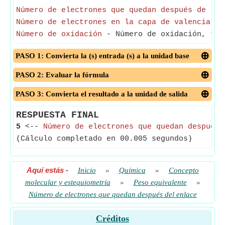
Número de electrones que quedan después de la 
Número de electrones en la capa de valencia
- E
Número de oxidación
- Número de oxidación, tamb
PASO 1: Convierta la (s) entrada (s) a la unidad base
PASO 2: Evaluar la fórmula
PASO 3: Convierta el resultado a la unidad de salida
RESPUESTA FINAL
5
<--
Número de electrones que quedan después 
(Cálculo completado en 00.005 segundos)
Aquí estás
-
Inicio
»
Química
»
Concepto
molecular y estequiometría
»
Peso equivalente
»
Número de electrones que quedan después del enlace
Créditos