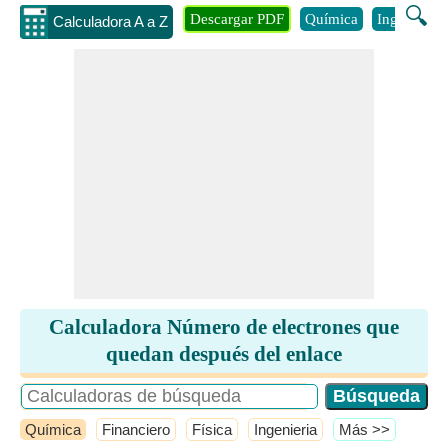
🔍
Descargar PDF
Química
Ingenieria
Calculadora A a Z
Calculadora Número de electrones que
quedan después del enlace
Química
Financiero
Física
Ingenieria
​Más >>