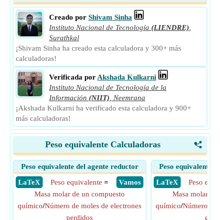
Creado por
Shivam Sinha
Instituto Nacional de Tecnología
(LIENDRE)
,
Surathkal
¡Shivam Sinha ha creado esta calculadora y 300+ más
calculadoras!
Verificada por
Akshada Kulkarni
Instituto Nacional de Tecnología de la
Información
(NIIT)
,
Neemrana
¡Akshada Kulkarni ha verificado esta calculadora y 900+
más calculadoras!
Peso equivalente Calculadoras
<
Peso equivalente del agente reductor
Peso equivalente d
​ LaTeX
Peso equivalente
=
​ Vamos
​ LaTeX
Peso equi
Masa molar de un compuesto
Masa molar de
químico
/
Número de moles de electrones
químico
/
Número de m
perdidos
gana