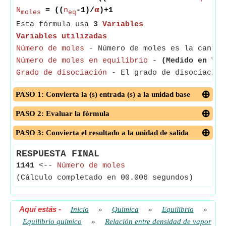
N
= ((
n
-1)/
𝝰
)+1
moles
eq
Esta fórmula usa
3
Variables
Variables utilizadas
Número de moles
- Número de moles es la cantid
Número de moles en equilibrio
-
(Medido en Top
Grado de disociación
- El grado de disociación 
PASO 1: Convierta la (s) entrada (s) a la unidad base
PASO 2: Evaluar la fórmula
PASO 3: Convierta el resultado a la unidad de salida
RESPUESTA FINAL
1141
<--
Número de moles
(Cálculo completado en 00.006 segundos)
Aquí estás
-
Inicio
»
Química
»
Equilibrio
»
Equilibrio químico
»
Relación entre densidad de vapor