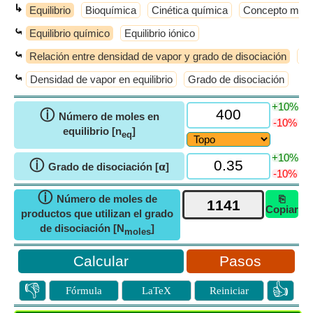
↳
Equilibrio
Bioquímica
Cinética química
Concepto molec
⤿
Equilibrio químico
Equilibrio iónico
⤿
Relación entre densidad de vapor y grado de disociación
Eq
⤿
Densidad de vapor en equilibrio
Grado de disociación
+10%
ⓘ
Número de moles en
-10%
equilibrio [n
]
eq
+10%
ⓘ
Grado de disociación [𝝰]
-10%
ⓘ
Número de moles de
⎘
Copiar
productos que utilizan el grado
de disociación [N
]
moles
Pasos
👎
👍
Fórmula
LaTeX
Reiniciar