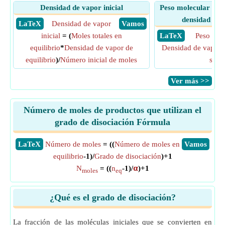
Densidad de vapor inicial
Peso molecular de l
densidad de v
​ LaTeX
Densidad de vapor
​ Vamos
inicial
= (
Moles totales en
​ LaTeX
Peso mol
equilibrio
*
Densidad de vapor de
Densidad de vapor i
equilibrio
)/
Número inicial de moles
solu
​Ver más >>
Número de moles de productos que utilizan el
grado de disociación Fórmula
​LaTeX
Número de moles
= ((
Número de moles en
​Vamos
equilibrio
-1)/
Grado de disociación
)+1
N
= ((
n
-1)/
𝝰
)+1
moles
eq
¿Qué es el grado de disociación?
La fracción de las moléculas iniciales que se convierten en