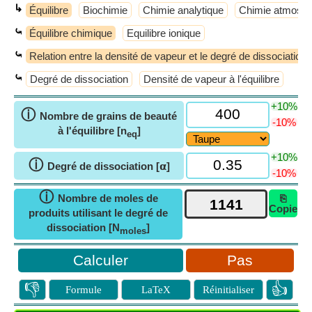
↳
Équilibre
Biochimie
Chimie analytique
Chimie atmosph
⤿
Équilibre chimique
Equilibre ionique
⤿
Relation entre la densité de vapeur et le degré de dissociation
⤿
Degré de dissociation
Densité de vapeur à l'équilibre
+10%
ⓘ
Nombre de grains de beauté
-10%
à l'équilibre [n
]
eq
+10%
ⓘ
Degré de dissociation [𝝰]
-10%
ⓘ
Nombre de moles de
⎘
Copie
produits utilisant le degré de
dissociation [N
]
moles
Pas
👎
👍
Formule
LaTeX
Réinitialiser