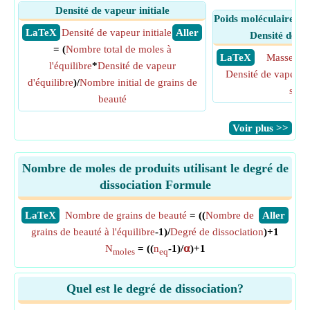
Densité de vapeur initiale
Poids moléculaire de
​ LaTeX
Densité de vapeur initiale
​ Aller
Densité de va
= (
Nombre total de moles à
​ LaTeX
Masse mol
l'équilibre
*
Densité de vapeur
Densité de vapeur i
d'équilibre
)/
Nombre initial de grains de
solu
beauté
​Voir plus >>
Nombre de moles de produits utilisant le degré de
dissociation Formule
​LaTeX
Nombre de grains de beauté
= ((
Nombre de
​Aller
grains de beauté à l'équilibre
-1)/
Degré de dissociation
)+1
N
= ((
n
-1)/
𝝰
)+1
moles
eq
Quel est le degré de dissociation?