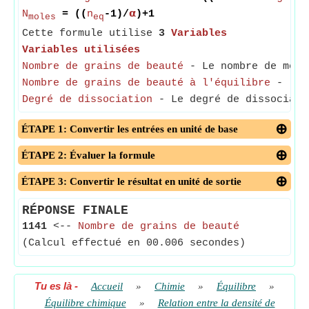
N
= ((
n
-1)/
𝝰
)+1
moles
eq
Cette formule utilise
3
Variables
Variables utilisées
Nombre de grains de beauté
- Le nombre de moles
Nombre de grains de beauté à l'équilibre
-
(Me
Degré de dissociation
- Le degré de dissociatio
ÉTAPE 1: Convertir les entrées en unité de base
ÉTAPE 2: Évaluer la formule
ÉTAPE 3: Convertir le résultat en unité de sortie
RÉPONSE FINALE
1141
<--
Nombre de grains de beauté
(Calcul effectué en 00.006 secondes)
Tu es là
-
Accueil
»
Chimie
»
Équilibre
»
Équilibre chimique
»
Relation entre la densité de