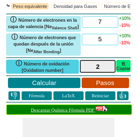
⤿
Peso equivalente
Densidad para Gases
Número de Equiv
+10%
ⓘ
Número de electrones en la
-10%
capa de valencia [Ne
]
Valence Shell
+10%
ⓘ
Número de electrones que
-10%
quedan después de la unión
[Ne
]
After Bonding
ⓘ
Número de oxidación
⎘
Copiar
[Oxidation number]
Pasos
👎
👍
Fórmula
LaTeX
Reiniciar
Descargar Química Fórmula PDF