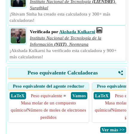
Instituto Nacional de Tecnología
(LIENDRE)
,
Surathkal
¡Shivam Sinha ha creado esta calculadora y 300+ más
calculadoras!
Verificada por
Akshada Kulkarni
Instituto Nacional de Tecnología de la
Información
(NIIT)
,
Neemrana
¡Akshada Kulkarni ha verificado esta calculadora y 900+
más calculadoras!
Peso equivalente Calculadoras
<
Peso equivalente del agente reductor
Peso equivalente d
​ LaTeX
Peso equivalente
=
​ Vamos
​ LaTeX
Peso equi
Masa molar de un compuesto
Masa molar de
químico
/
Número de moles de electrones
químico
/
Número de m
perdidos
gana
​Ver más >>