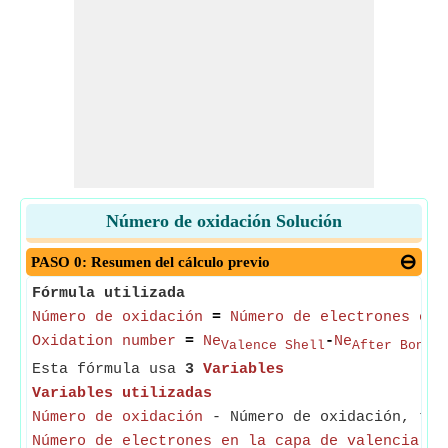
Número de oxidación Solución
PASO 0: Resumen del cálculo previo
Fórmula utilizada
Número de oxidación
=
Número de electrones en 
Oxidation number
=
Ne
-
Ne
Valence Shell
After Bondin
Esta fórmula usa
3
Variables
Variables utilizadas
Número de oxidación
- Número de oxidación, tamb
Número de electrones en la capa de valencia
- E