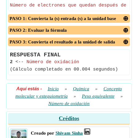
Número de electrones que quedan después de la 
PASO 1: Convierta la (s) entrada (s) a la unidad base
PASO 2: Evaluar la fórmula
PASO 3: Convierta el resultado a la unidad de salida
RESPUESTA FINAL
2
<--
Número de oxidación
(Cálculo completado en 00.004 segundos)
Aquí estás
-
Inicio
»
Química
»
Concepto
molecular y estequiometría
»
Peso equivalente
»
Número de oxidación
Créditos
Creado por
Shivam Sinha