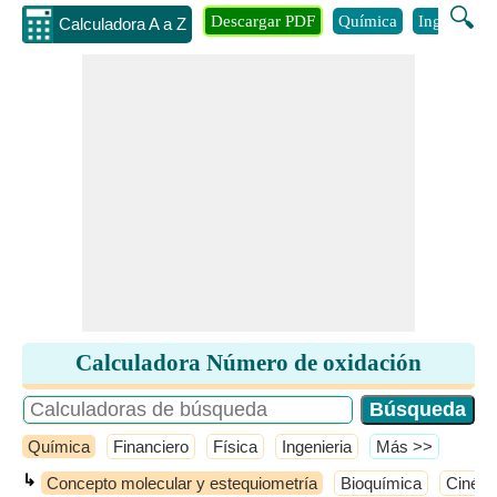
🔍
Descargar PDF
Química
Ingenieria
Calculadora A a Z
Calculadora Número de oxidación
Química
Financiero
Física
Ingenieria
​Más >>
↳
Concepto molecular y estequiometría
Bioquímica
Cinéti