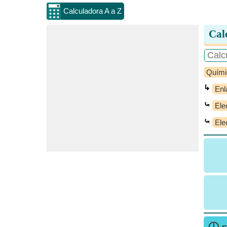
Calculadora A a Z
Cal
Quími
↳
Enl
⤿
Ele
⤿
Ele