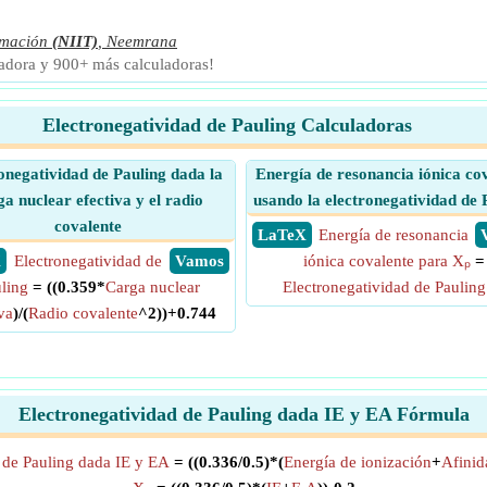
rmación
(NIIT)
,
Neemrana
ladora y 900+ más calculadoras!
Electronegatividad de Pauling Calculadoras
onegatividad de Pauling dada la
Energía de resonancia iónica co
ga nuclear efectiva y el radio
usando la electronegatividad de 
covalente
​ LaTeX
Energía de resonancia
X
Electronegatividad de
​ Vamos
iónica covalente para Xₚ
=
ling
= ((0.359*
Carga nuclear
Electronegatividad de Pauling
va
)/(
Radio covalente
^2))+0.744
Electronegatividad de Pauling dada IE y EA Fórmula
 de Pauling dada IE y EA
= ((0.336/0.5)*(
Energía de ionización
+
Afinid