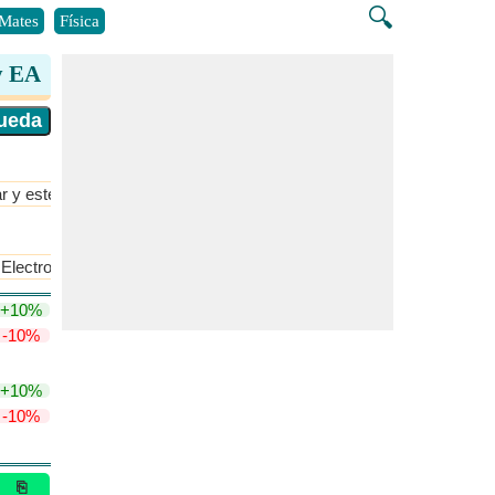
🔍
Mates
Física
y EA
r y estequiometría
​Más >>
Electronegatividad de Mulliken
+10%
-10%
+10%
-10%
⎘