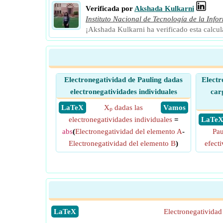
Verificada por
Akshada Kulkarni
Instituto Nacional de Tecnología de la Info
¡Akshada Kulkarni ha verificado esta calcu
Electronegatividad de Pauling dadas
Electr
electronegatividades individuales
car
​ LaTeX
Xₚ dadas las
​ Vamos
electronegatividades individuales
=
​ LaTe
abs
(
Electronegatividad del elemento A
-
Pau
Electronegatividad del elemento B
)
efecti
​LaTeX
Electronegatividad