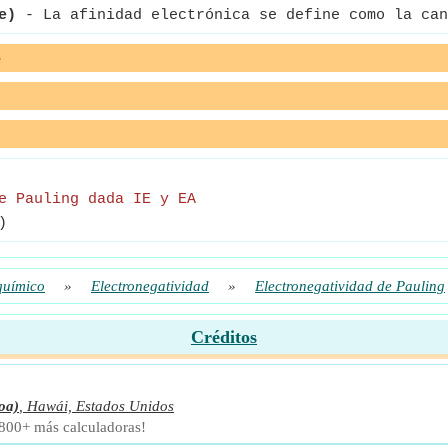
e)
- La afinidad electrónica se define como la can
e
e Pauling dada IE y EA
)
químico
»
Electronegatividad
»
Electronegatividad de Pauling
Créditos
oa)
,
Hawái, Estados Unidos
 800+ más calculadoras!