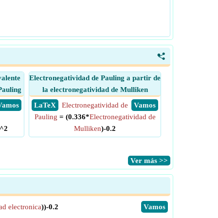
<
valente
Electronegatividad de Pauling a partir de
Pauling
la electronegatividad de Mulliken
​ Vamos
​ LaTeX
Electronegatividad de
​ Vamos
Pauling
= (0.336*
Electronegatividad de
^2
Mulliken
)-0.2
​Ver más >>
ad electronica
))-0.2
​Vamos