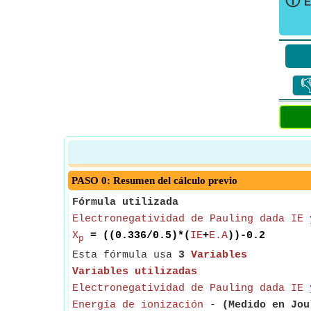
ⓘ
E

PASO 0: Resumen del cálculo previo
Fórmula utilizada
Electronegatividad de Pauling dada IE 
X
= ((0.336/0.5)*(
IE
+
E.A
))-0.2
p
Esta fórmula usa
3
Variables
Variables utilizadas
Electronegatividad de Pauling dada IE 
Energía de ionización
-
(Medido en Jou