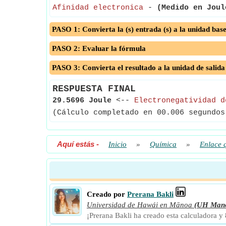
Afinidad electronica
-
(Medido en Joul
PASO 1: Convierta la (s) entrada (s) a la unidad bas
PASO 2: Evaluar la fórmula
PASO 3: Convierta el resultado a la unidad de salida
RESPUESTA FINAL
29.5696 Joule
<--
Electronegatividad d
(Cálculo completado en 00.006 segundos
Aquí estás
-
Inicio
»
Química
»
Enlace 
Creado por
Prerana Bakli
Universidad de Hawái en Mānoa
(UH Man
¡Prerana Bakli ha creado esta calculadora y