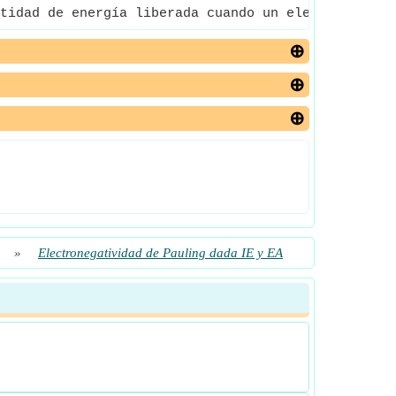
tidad de energía liberada cuando un electrón se un
»
Electronegatividad de Pauling dada IE y EA