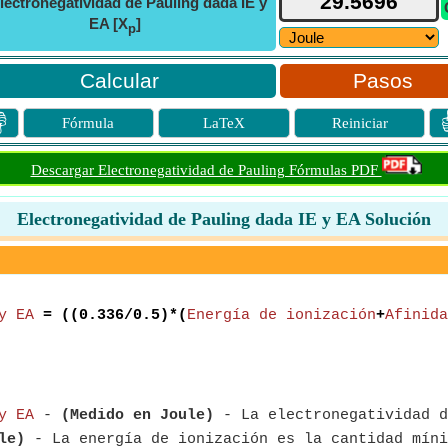
lectronegatividad de Pauling dada IE y
EA [X
]
p
Pasos

Fórmula
LaTeX
Reiniciar
Descargar Electronegatividad de Pauling Fórmulas PDF
Electronegatividad de Pauling dada IE y EA Solución
y EA
= ((0.336/0.5)*(
Energía de ionización
+
Afinida
y EA
-
(Medido en Joule)
- La electronegatividad d
le)
- La energía de ionización es la cantidad míni