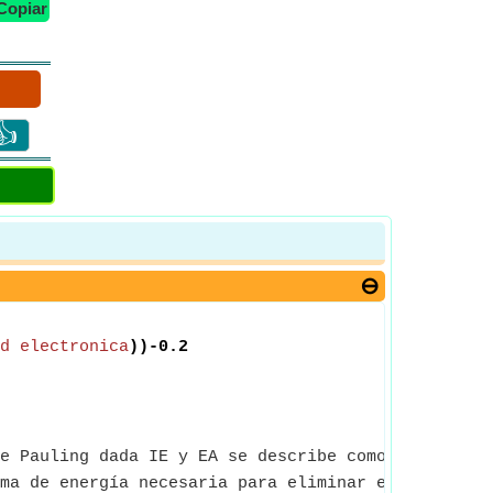
Copiar
👍
d electronica
))-0.2
e Pauling dada IE y EA se describe como “el poder 
ma de energía necesaria para eliminar el electrón 