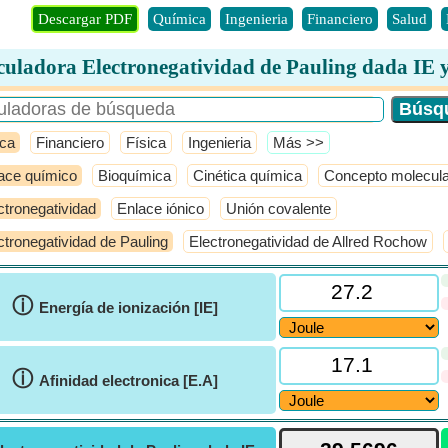
Descargar PDF
Química
Ingenieria
Financiero
Salud
culadora Electronegatividad de Pauling dada IE 
ca
Financiero
Física
Ingenieria
​Más >>
ace químico
Bioquímica
Cinética química
Concepto molecula
ctronegatividad
Enlace iónico
Unión covalente
ctronegatividad de Pauling
Electronegatividad de Allred Rochow
ⓘ
Energía de ionización [IE]
ⓘ
Afinidad electronica [E.A]