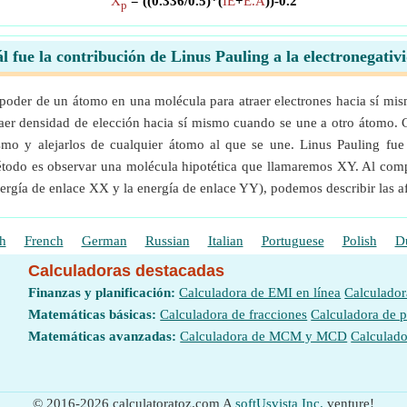
X
= ((0.336/0.5)*(
IE
+
E.A
))-0.2
p
l fue la contribución de Linus Pauling a la electronegativ
 poder de un átomo en una molécula para atraer electrones hacia sí mi
traer densidad de elección hacia sí mismo cuando se une a otro átomo. 
smo y alejarlos de cualquier átomo al que se une. Linus Pauling fue 
étodo es observar una molécula hipotética que llamaremos XY. Al com
rgía de enlace XX y la energía de enlace YY), podemos describir las afi
h
French
German
Russian
Italian
Portuguese
Polish
D
Calculadoras destacadas
Finanzas y planificación:
Calculadora de EMI en línea
Calculador
Matemáticas básicas:
Calculadora de fracciones
Calculadora de 
Matemáticas avanzadas:
Calculadora de MCM y MCD
Calculado
© 2016-2026 calculatoratoz.com A
softUsvista Inc.
venture!