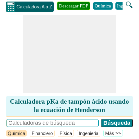
🔍
Descargar PDF
Química
Ingenieria
Calculadora A a Z
Calculadora pKa de tampón ácido usando
la ecuación de Henderson
Química
Financiero
Física
Ingenieria
​Más >>