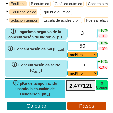
↳
Equilibrio
Bioquímica
Cinética química
Concepto molec
⤿
Equilibrio iónico
Equilibrio químico
⤿
Solución tampón
Escala de acidez y pH
Fuerza relativa 
+10%
ⓘ
Logaritmo negativo de la
-10%
concentración de hidronio [pH]
+10%
ⓘ
-10%
Concentración de Sal [C
]
salt
+10%
ⓘ
Concentración de ácido
-10%
[C
]
acid
ⓘ
pKa de tampón ácido
⎘
Copiar
usando la ecuación de
Henderson [pK
]
a
Pasos