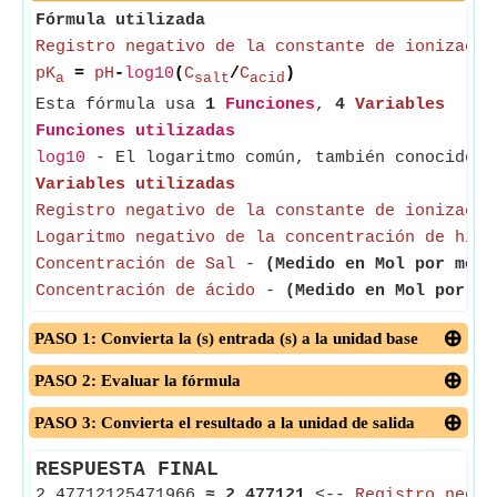
Fórmula utilizada
Registro negativo de la constante de ionizació
pK
=
pH
-
log10
(
C
/
C
)
a
salt
acid
Esta fórmula usa
1
Funciones
,
4
Variables
Funciones utilizadas
log10
- El logaritmo común, también conocido c
Variables utilizadas
Registro negativo de la constante de ionizació
Logaritmo negativo de la concentración de hidr
Concentración de Sal
-
(Medido en Mol por metr
Concentración de ácido
-
(Medido en Mol por me
PASO 1: Convierta la (s) entrada (s) a la unidad base
PASO 2: Evaluar la fórmula
PASO 3: Convierta el resultado a la unidad de salida
RESPUESTA FINAL
2.47712125471966
≈
2.477121
<--
Registro negat