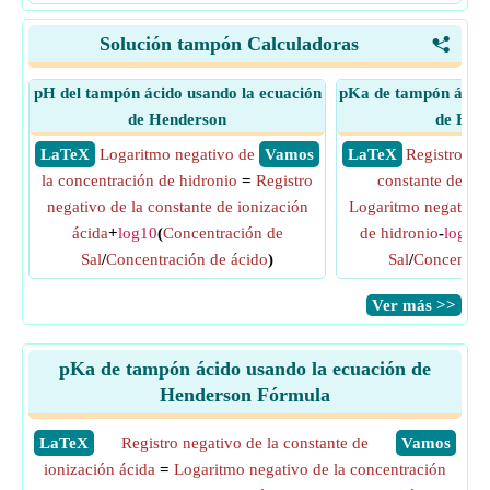
Solución tampón Calculadoras
<
pH del tampón ácido usando la ecuación
pKa de tampón ácido
de Henderson
de Hen
​ LaTeX
Logaritmo negativo de
​ Vamos
​ LaTeX
Registro neg
la concentración de hidronio
=
Registro
constante de ion
negativo de la constante de ionización
Logaritmo negativo 
ácida
+
log10
(
Concentración de
de hidronio
-
log10
(
Sal
/
Concentración de ácido
)
Sal
/
Concentrac
​Ver más >>
pKa de tampón ácido usando la ecuación de
Henderson Fórmula
​LaTeX
Registro negativo de la constante de
​Vamos
ionización ácida
=
Logaritmo negativo de la concentración