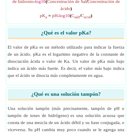
de hidronio
-
log10
(
Concentración de Sal
/
Concentración de
ácido
)
pK
=
pH
-
log10
(
C
/
C
)
a
salt
acid
¿Qué es el valor pKa?
El valor de pKa es un método utilizado para indicar la fuerza
de un ácido. pKa es el logaritmo negativo de la constante de
disociación ácida o valor de Ka. Un valor de pKa más bajo
indica un ácido más fuerte. Es decir, el valor más bajo indica
que el ácido se disocia más completamente en agua.
¿Qué es una solución tampón?
Una solución tampón (más precisamente, tampón de pH o
tampón de iones de hidrógeno) es una solución acuosa que
consta de una mezcla de un ácido débil y su base conjugada, o
viceversa. Su pH cambia muy poco cuando se le agrega una