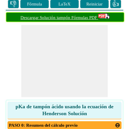
👎
👍
Fórmula
LaTeX
Reiniciar
Descargar Solución tampón Fórmulas PDF
pKa de tampón ácido usando la ecuación de
Henderson Solución
PASO 0: Resumen del cálculo previo