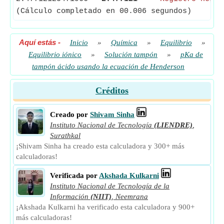
(Cálculo completado en 00.006 segundos)
Aquí estás
-
Inicio
»
Química
»
Equilibrio
»
Equilibrio iónico
»
Solución tampón
»
pKa de
tampón ácido usando la ecuación de Henderson
Créditos
Creado por
Shivam Sinha
Instituto Nacional de Tecnología
(LIENDRE)
,
Surathkal
¡Shivam Sinha ha creado esta calculadora y 300+ más
calculadoras!
Verificada por
Akshada Kulkarni
Instituto Nacional de Tecnología de la
Información
(NIIT)
,
Neemrana
¡Akshada Kulkarni ha verificado esta calculadora y 900+
más calculadoras!