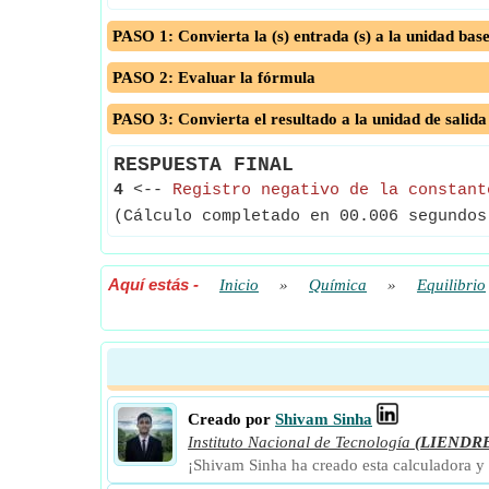
PASO 1: Convierta la (s) entrada (s) a la unidad bas
PASO 2: Evaluar la fórmula
PASO 3: Convierta el resultado a la unidad de salida
RESPUESTA FINAL
4
<--
Registro negativo de la constant
(Cálculo completado en 00.006 segundos
Aquí estás
-
Inicio
»
Química
»
Equilibrio
Creado por
Shivam Sinha
Instituto Nacional de Tecnología
(LIENDR
¡Shivam Sinha ha creado esta calculadora y