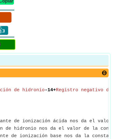
Copiar
👍
ción de hidronio
-14+
Registro negativo de la const
ante de ionización ácida nos da el valor de la con
n de hidronio nos da el valor de la concentración 
nte de ionización base nos da la constante de ioni