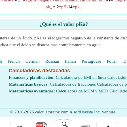
ón ácida
= 2*
Registro negativo de concentración de hidronio
-14+
Regist
pk
= 2*
pH
-14+
pk
a
b
¿Qué es el valor pKa?
 fuerza de un ácido. pKa es el logaritmo negativo de la constante de di
 indica que el ácido se disocia más completamente en agua.
h
French
German
Russian
Italian
Portuguese
Polish
D
Calculadoras destacadas
Finanzas y planificación:
Calculadora de EMI en línea
Calculador
Matemáticas básicas:
Calculadora de fracciones
Calculadora de 
Matemáticas avanzadas:
Calculadora de MCM y MCD
Calculado
© 2016-2026 calculatoratoz.com A
softUsvista Inc.
venture!
🔍