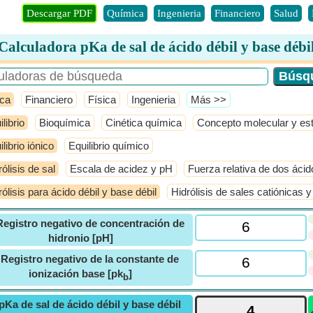
Descargar PDF
Química
Ingenieria
Financiero
Salud
Calculadora pKa de sal de ácido débil y base débi
ca
Financiero
Física
Ingenieria
​Más >>
librio
Bioquímica
Cinética química
Concepto molecular y es
librio iónico
Equilibrio químico
rólisis de sal
Escala de acidez y pH
Fuerza relativa de dos ácid
rólisis para ácido débil y base débil
Hidrólisis de sales catiónicas 
Registro negativo de concentración de
hidronio [pH]
ⓘ
Registro negativo de la constante de
ionización base [pk
]
b
pKa de sal de ácido débil y base débil