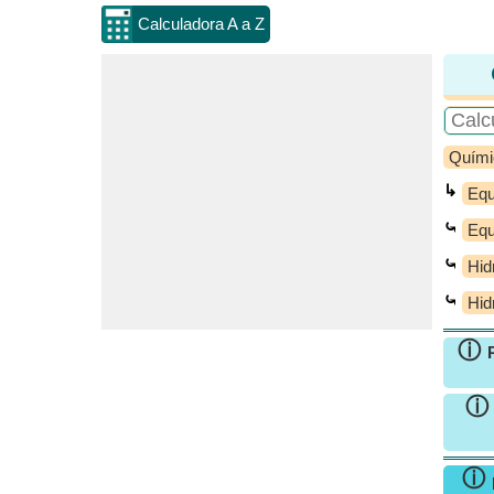
Calculadora A a Z
Quími
↳
Equi
⤿
Equi
⤿
Hid
⤿
Hid
ⓘ
ⓘ