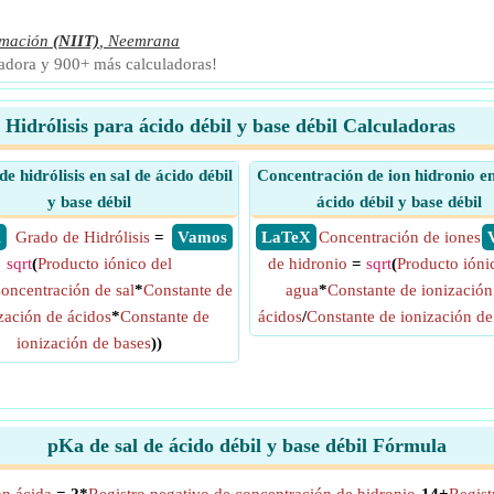
rmación
(NIIT)
,
Neemrana
ladora y 900+ más calculadoras!
Hidrólisis para ácido débil y base débil Calculadoras
e hidrólisis en sal de ácido débil
Concentración de ion hidronio en
y base débil
ácido débil y base débil
X
Grado de Hidrólisis
=
​ Vamos
​ LaTeX
Concentración de iones
sqrt
(
Producto iónico del
de hidronio
=
sqrt
(
Producto ióni
oncentración de sal
*
Constante de
agua
*
Constante de ionización
zación de ácidos
*
Constante de
ácidos
/
Constante de ionización de
ionización de bases
))
pKa de sal de ácido débil y base débil Fórmula