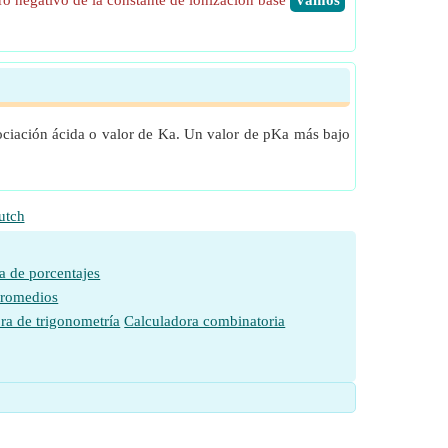
ro negativo de la constante de ionización base
​Vamos
sociación ácida o valor de Ka. Un valor de pKa más bajo
utch
a de porcentajes
promedios
ra de trigonometría
Calculadora combinatoria