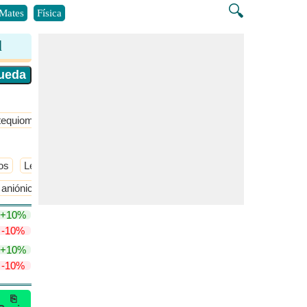
🔍
Mates
Física
l
tequiometría
​Más >>
os
Ley de dilución de Ostwald
​Más >>
y aniónicas
+10%
-10%
+10%
-10%
⎘