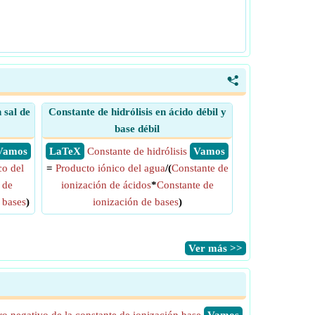
<
 sal de
Constante de hidrólisis en ácido débil y
base débil
​ Vamos
​ LaTeX
Constante de hidrólisis
​ Vamos
co del
=
Producto iónico del agua
/(
Constante de
 de
ionización de ácidos
*
Constante de
 bases
)
ionización de bases
)
​Ver más >>