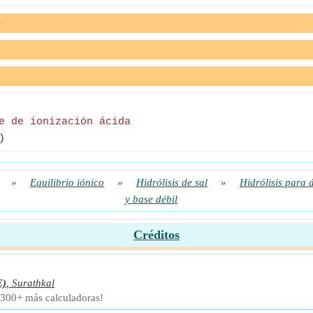
e
e de ionización ácida
)
»
Equilibrio iónico
»
Hidrólisis de sal
»
Hidrólisis para 
y base débil
Créditos
E)
,
Surathkal
 300+ más calculadoras!