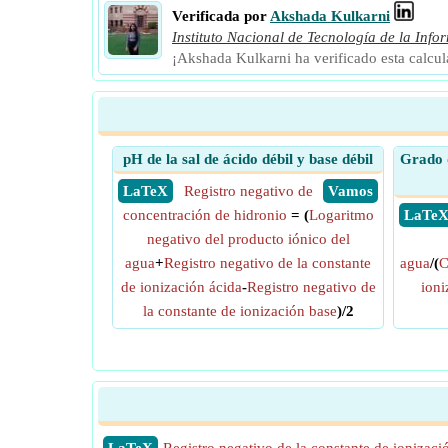
Verificada por
Akshada Kulkarni
Instituto Nacional de Tecnología de la Info
¡Akshada Kulkarni ha verificado esta calcu
pH de la sal de ácido débil y base débil
Grado d
​ LaTeX
Registro negativo de
​ Vamos
concentración de hidronio
= (
Logaritmo
​ LaTe
negativo del producto iónico del
agua
+
Registro negativo de la constante
agua
/(
C
de ionización ácida
-
Registro negativo de
ioni
la constante de ionización base
)/2