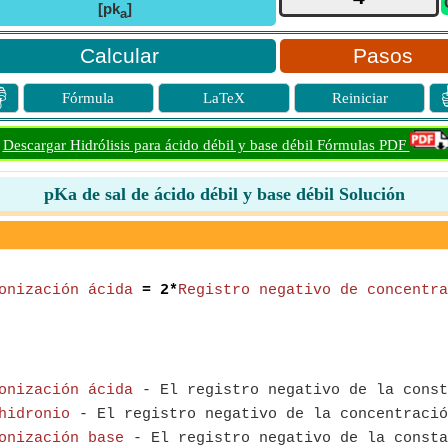
[pk
]
a
Pasos

Fórmula
LaTeX
Reiniciar
Descargar Hidrólisis para ácido débil y base débil Fórmulas PDF
pKa de sal de ácido débil y base débil Solución
onización ácida
= 2*
Registro negativo de concentra
onización ácida
- El registro negativo de la const
hidronio
- El registro negativo de la concentració
onización base
- El registro negativo de la consta