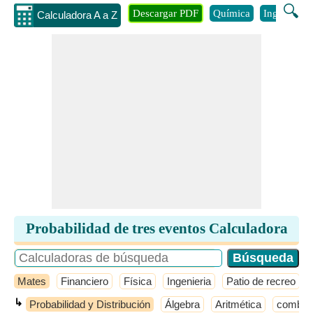
🔍
Descargar PDF
Química
Ingenieria
Calculadora A a Z
Probabilidad de tres eventos Calculadora
Mates
Financiero
Física
Ingenieria
Patio de recreo
↳
Probabilidad y Distribución
Álgebra
Aritmética
combina