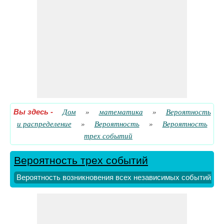
Вероятность того, что произойдет ровно два события
​ Идти
Вероятность того, что произойдет ровно два события, при
заданной вероятности событий
​ Идти
Вероятность того, что произойдет ровно одно событие
​ Идти
Вероятность того, что произойдет ровно одно событие,
Вы здесь
-
Дом
»
математика
»
Вероятность
при заданной вероятности событий
​ Идти
и распределение
»
Вероятность
»
Вероятность
трех событий
Вероятность трех событий
Вероятность возникновения всех независимых событий