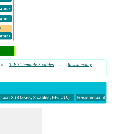
 Vamos
 Vamos
E.
 Vamos
»
3 Φ Sistema de 3 cables
»
Resistencia y
ección X (3 fases, 3 cables, EE. UU.)
Resistencia utilizando pérdid