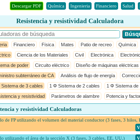
Descargar PDF
Química
Ingenieria
Financiero
Salud
Resistencia y resistividad Calculadora
eria
Financiero
Física
Mates
Patio de recreo
Química
ctrico
Ciencia de los Materiales
Civil
Electrónica
Electróni
tema de poder
Circuito eléctrico
Diseño de máquinas eléctricas
inistro subterráneo de CA
Análisis de flujo de energía
Correcci
 Sistema de 3 cables
1 Φ Sistema de 2 cables
1 Φ Sistema de 
istencia y resistividad
Parámetros de alambre
Potencia y facto
tencia y resistividad Calculadoras
o de FP utilizando el volumen del material conductor (3 fases, 3 hilos, 
​
o utilizando el área de la sección X (3 fases, 3 cables, EE. UU.)
​