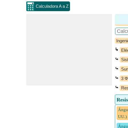
Calculadora A a Z
Ingeni
↳
Elé
⤿
Sis
⤿
Sum
⤿
3 Φ
⤿
Res
Resis
Ángul
UU.)
Ángul