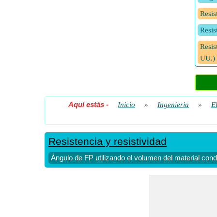
Resis
Resis
Resis
UU.)
Aquí estás
-
Inicio
»
Ingenieria
»
E
Resistencia y resistividad
Ángulo de FP utilizando el volumen del material condu