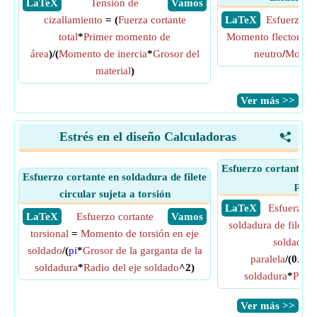
​ LaTeX
Tensión de
​ Vamos
cizallamiento
= (
Fuerza cortante
​ LaTeX
Esfuerzo de
total
*
Primer momento de
Momento flector
*
Di
área
)/(
Momento de inercia
*
Grosor del
neutro
/
Moment
material
)
​Ver más >>
Estrés en el diseño Calculadoras
<
Esfuerzo cortante en
Esfuerzo cortante en soldadura de filete
para
circular sujeta a torsión
​ LaTeX
Esfuerzo c
​ LaTeX
Esfuerzo cortante
​ Vamos
soldadura de filete 
torsional
=
Momento de torsión en eje
soldadura 
soldado
/(
pi
*
Grosor de la garganta de la
paralela
/(0.70
soldadura
*
Radio del eje soldado
^2)
soldadura
*
Piern
​Ver más >>