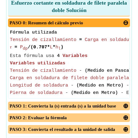
Esfuerzo cortante en soldadura de filete paralela
doble Solución
PASO 0: Resumen del cálculo previo
Fórmula utilizada
Tensión de cizallamiento
=
Carga en soldadura 
𝜏
=
P
/(0.707*
L
*
h
)
dp
l
Esta fórmula usa
4
Variables
Variables utilizadas
Tensión de cizallamiento
-
(Medido en Pascal)
-
Carga en soldadura de filete doble paralela
-
Longitud de soldadura
-
(Medido en Metro)
- La 
Pierna de soldadura
-
(Medido en Metro)
- El tr
PASO 1: Convierta la (s) entrada (s) a la unidad base
PASO 2: Evaluar la fórmula
PASO 3: Convierta el resultado a la unidad de salida