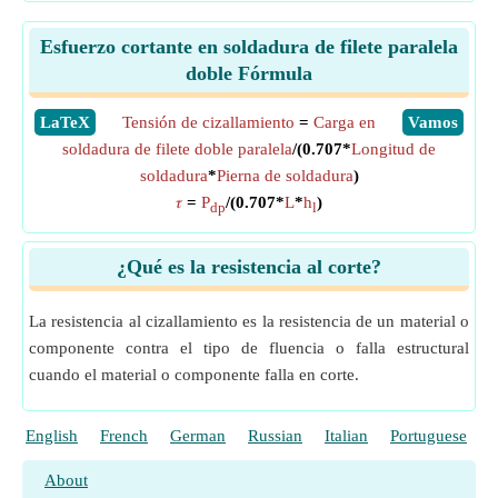
Esfuerzo cortante en soldadura de filete paralela
doble Fórmula
​LaTeX
Tensión de cizallamiento
=
Carga en
​Vamos
soldadura de filete doble paralela
/(0.707*
Longitud de
soldadura
*
Pierna de soldadura
)
𝜏
=
P
/(0.707*
L
*
h
)
dp
l
¿Qué es la resistencia al corte?
La resistencia al cizallamiento es la resistencia de un material o
componente contra el tipo de fluencia o falla estructural
cuando el material o componente falla en corte.
English
French
German
Russian
Italian
Portuguese
P
About