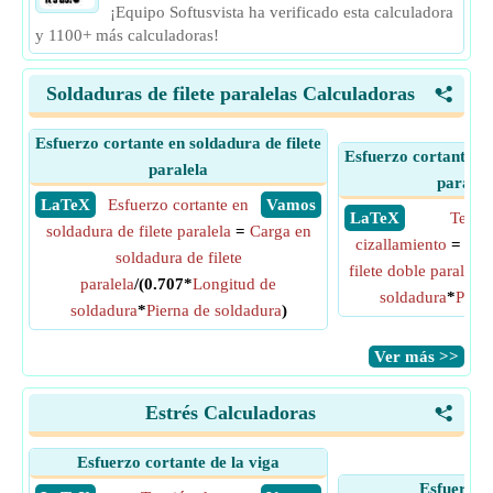
¡Equipo Softusvista ha verificado esta calculadora
y 1100+ más calculadoras!
Soldaduras de filete paralelas Calculadoras
<
Esfuerzo cortante en soldadura de filete
Esfuerzo cortante en
paralela
paralel
​ LaTeX
Esfuerzo cortante en
​ Vamos
​ LaTeX
Tensi
soldadura de filete paralela
=
Carga en
cizallamiento
=
Car
soldadura de filete
filete doble paralela
/
paralela
/(0.707*
Longitud de
soldadura
*
Piern
soldadura
*
Pierna de soldadura
)
​Ver más >>
Estrés Calculadoras
<
Esfuerzo cortante de la viga
Esfuerzo d