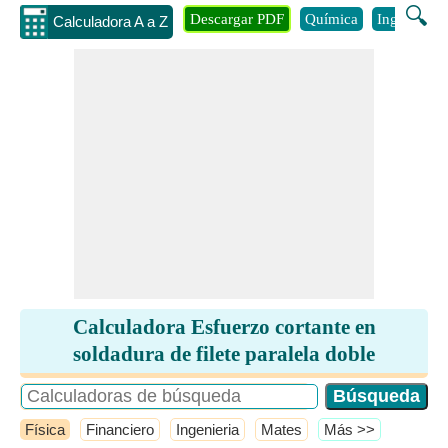
🔍
Descargar PDF
Química
Ingenieria
Calculadora A a Z
Calculadora Esfuerzo cortante en
soldadura de filete paralela doble
Física
Financiero
Ingenieria
Mates
​Más >>