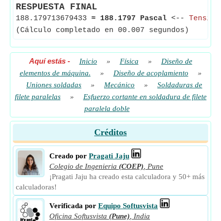
RESPUESTA FINAL
188.179713679433
≈
188.1797 Pascal
<--
Tensión
(Cálculo completado en 00.007 segundos)
Aquí estás
-
Inicio
»
Física
»
Diseño de
elementos de máquina.
»
Diseño de acoplamiento
»
Uniones soldadas
»
Mecánico
»
Soldaduras de
filete paralelas
»
Esfuerzo cortante en soldadura de filete
paralela doble
Créditos
Creado por
Pragati Jaju
Colegio de Ingenieria
(COEP)
,
Pune
¡Pragati Jaju ha creado esta calculadora y 50+ más
calculadoras!
Verificada por
Equipo Softusvista
Oficina Softusvista
(Pune)
,
India