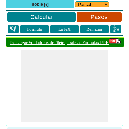
doble [𝜏]
Pasos
👎
👍
Fórmula
LaTeX
Reiniciar
Descargar Soldaduras de filete paralelas Fórmulas PDF