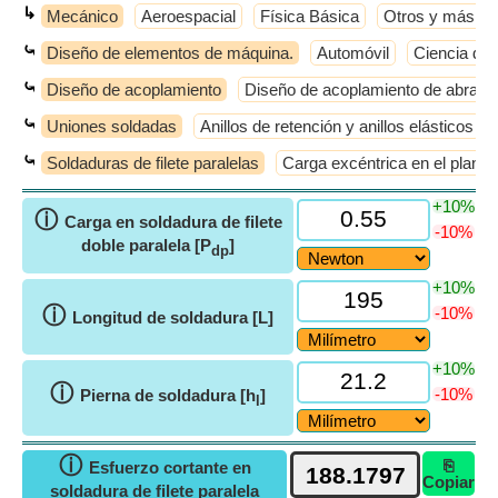
↳
Mecánico
Aeroespacial
Física Básica
Otros y más
⤿
Diseño de elementos de máquina.
Automóvil
Ciencia de 
⤿
Diseño de acoplamiento
Diseño de acoplamiento de abraza
⤿
Uniones soldadas
Anillos de retención y anillos elásticos
⤿
Soldaduras de filete paralelas
Carga excéntrica en el plano
+10%
ⓘ
Carga en soldadura de filete
-10%
doble paralela [P
]
dp
+10%
ⓘ
-10%
Longitud de soldadura [L]
+10%
ⓘ
-10%
Pierna de soldadura [h
]
l
ⓘ
⎘
Esfuerzo cortante en
Copiar
soldadura de filete paralela