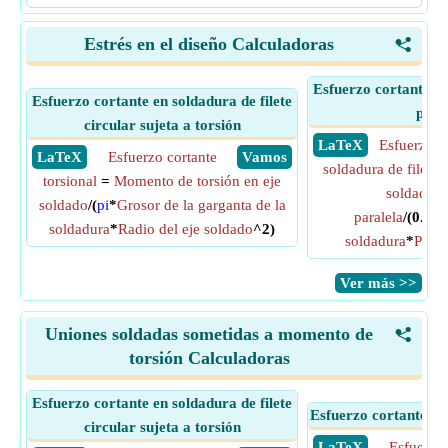
Estrés en el diseño Calculadoras
<
Esfuerzo cortante en
Esfuerzo cortante en soldadura de filete
para
circular sujeta a torsión
​ LaTeX
Esfuerzo c
​ LaTeX
Esfuerzo cortante
​ Vamos
soldadura de filete 
torsional
=
Momento de torsión en eje
soldadura 
soldado
/(
pi
*
Grosor de la garganta de la
paralela
/(0.70
soldadura
*
Radio del eje soldado
^2)
soldadura
*
Piern
​Ver más >>
Uniones soldadas sometidas a momento de
<
torsión Calculadoras
Esfuerzo cortante en soldadura de filete
Esfuerzo cortante to
circular sujeta a torsión
​ LaTeX
Esfuerzo 