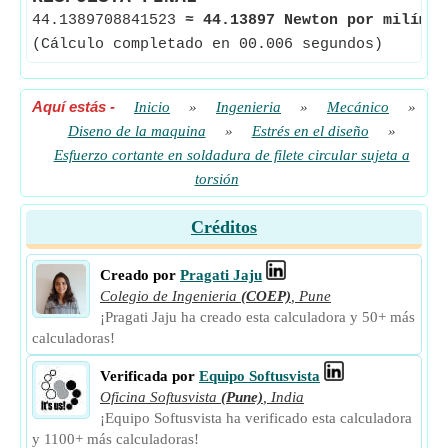
44.1389708841523
≈
44.13897 Newton por milímet
(Cálculo completado en 00.006 segundos)
Aquí estás
-
Inicio
»
Ingenieria
»
Mecánico
»
Diseno de la maquina
»
Estrés en el diseño
»
Esfuerzo cortante en soldadura de filete circular sujeta a
torsión
Créditos
Creado por
Pragati Jaju
Colegio de Ingenieria
(COEP)
,
Pune
¡Pragati Jaju ha creado esta calculadora y 50+ más
calculadoras!
Verificada por
Equipo Softusvista
Oficina Softusvista
(Pune)
,
India
¡Equipo Softusvista ha verificado esta calculadora
y 1100+ más calculadoras!