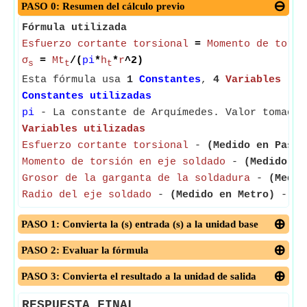
PASO 0: Resumen del cálculo previo
Fórmula utilizada
Esfuerzo cortante torsional
=
Momento de torsi
σ
=
Mt
/(
pi
*
h
*
r
^2)
s
t
t
Esta fórmula usa
1
Constantes
,
4
Variables
Constantes utilizadas
pi
- La constante de Arquímedes. Valor tomado 
Variables utilizadas
Esfuerzo cortante torsional
-
(Medido en Pasca
Momento de torsión en eje soldado
-
(Medido en
Grosor de la garganta de la soldadura
-
(Medid
Radio del eje soldado
-
(Medido en Metro)
- El 
PASO 1: Convierta la (s) entrada (s) a la unidad base
PASO 2: Evaluar la fórmula
PASO 3: Convierta el resultado a la unidad de salida
RESPUESTA FINAL