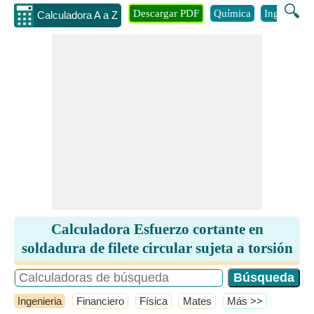
🔍
Descargar PDF
Química
Ingenieria
Calculadora A a Z
Calculadora Esfuerzo cortante en
soldadura de filete circular sujeta a torsión
Ingenieria
Financiero
Física
Mates
​Más >>