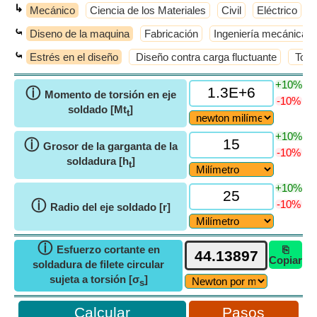
↳
Mecánico
Ciencia de los Materiales
Civil
Eléctrico
⤿
Diseno de la maquina
Fabricación
Ingeniería mecánica
⤿
Estrés en el diseño
Diseño contra carga fluctuante
Torni
+10%
ⓘ
Momento de torsión en eje
-10%
soldado [Mt
]
t
+10%
ⓘ
Grosor de la garganta de la
-10%
soldadura [h
]
t
+10%
ⓘ
-10%
Radio del eje soldado [r]
ⓘ
Esfuerzo cortante en
⎘
Copiar
soldadura de filete circular
sujeta a torsión [σ
]
s
Pasos