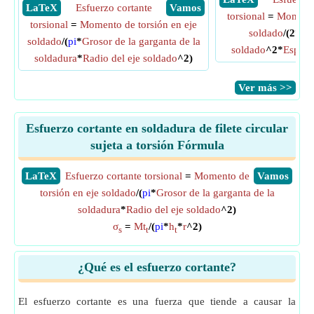
​ LaTeX
Esfuerzo cortante
​ Vamos
torsional
=
Momento
torsional
=
Momento de torsión en eje
soldado
/(2*
pi
soldado
/(
pi
*
Grosor de la garganta de la
soldado
^2*
Espeso
soldadura
*
Radio del eje soldado
^2)
​Ver más >>
Esfuerzo cortante en soldadura de filete circular
sujeta a torsión Fórmula
​LaTeX
Esfuerzo cortante torsional
=
Momento de
​Vamos
torsión en eje soldado
/(
pi
*
Grosor de la garganta de la
soldadura
*
Radio del eje soldado
^2)
σ
=
Mt
/(
pi
*
h
*
r
^2)
s
t
t
¿Qué es el esfuerzo cortante?
El esfuerzo cortante es una fuerza que tiende a causar la