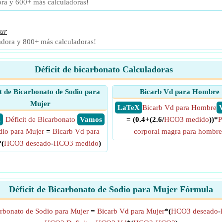
ora y 600+ más calculadoras!
ur
adora y 800+ más calculadoras!
Déficit de bicarbonato Calculadoras
it de Bicarbonato de Sodio para
Bicarb Vd para Hombre
Mujer
​ LaTeX
Bicarb Vd para Hombre
X
Déficit de Bicarbonato
​ Vamos
= (0.4+(2.6/
HCO3 medido
))*
P
dio para Mujer
=
Bicarb Vd para
corporal magra para hombre
*(
HCO3 deseado
-
HCO3 medido
)
Déficit de Bicarbonato de Sodio para Mujer Fórmula
arbonato de Sodio para Mujer
=
Bicarb Vd para Mujer
*(
HCO3 deseado
-