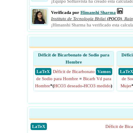
¡Equipo Softusvista ha creado esta calculad
Verificada por
Himanshi Sharma
Instituto de Tecnología Bhilai
(POCO)
,
Raip
¡Himanshi Sharma ha verificado esta calcul
Déficit de Bicarbonato de Sodio para
Défic
Hombre
​ LaTeX
Déficit de Bicarbonato
​ Vamos
​ LaTe
de Sodio para Hombre
=
Bicarb Vd para
de So
Hombre
*(
HCO3 deseado
-
HCO3 medido
)
Mujer
​LaTeX
Déficit de Bic