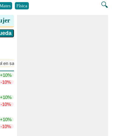
🔍
Mates
Física
ujer
ol en sangre
corpuscular medio
​Más >>
+10%
-10%
+10%
-10%
+10%
-10%