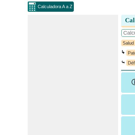
Calculadora A a Z
Cal
Salud
↳
Pat
⤿
Déf