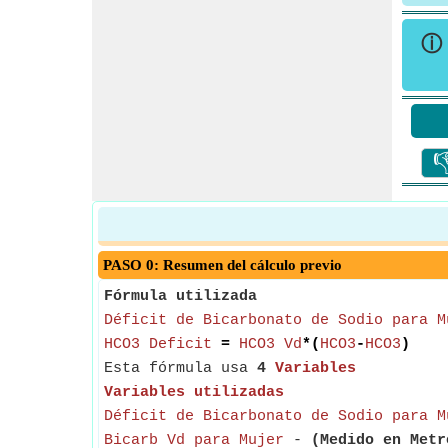
ⓘ

PASO 0: Resumen del cálculo previo
Fórmula utilizada
Déficit de Bicarbonato de Sodio para M
HCO3 Deficit
=
HCO3 Vd
*(
HCO3
-
HCO3
)
Esta fórmula usa
4
Variables
Variables utilizadas
Déficit de Bicarbonato de Sodio para M
Bicarb Vd para Mujer
-
(Medido en Metr