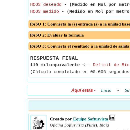
HCO3 deseado
-
(Medido en Mol por metr
HCO3 medido
-
(Medido en Mol por metro
PASO 1: Convierta la (s) entrada (s) a la unidad bas
PASO 2: Evaluar la fórmula
PASO 3: Convierta el resultado a la unidad de salida
RESPUESTA FINAL
110 miliequivalente
<--
Déficit de Bic
(Cálculo completado en 00.006 segundos
Aquí estás
-
Inicio
»
Sa
Creado por
Equipo Softusvista
Oficina Softusvista
(Pune)
,
India