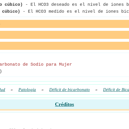
o cúbico)
- El HCO3 deseado es el nivel de iones b
 cúbico)
- El HCO3 medido es el nivel de iones bic
e
arbonato de Sodio para Mujer
)
lud
»
Patología
»
Déficit de bicarbonato
»
Déficit de Bi
Créditos