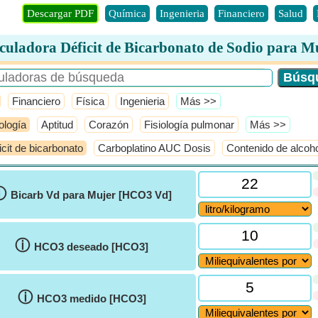
Descargar PDF
Química
Ingenieria
Financiero
Salud
culadora Déficit de Bicarbonato de Sodio para M
Financiero
Física
Ingenieria
​Más >>
ología
Aptitud
Corazón
Fisiología pulmonar
​Más >>
icit de bicarbonato
Carboplatino AUC Dosis
Contenido de alcoh
ⓘ
Bicarb Vd para Mujer [HCO3 Vd]
ⓘ
HCO3 deseado [HCO3]
ⓘ
HCO3 medido [HCO3]