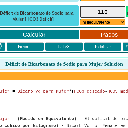
Déficit de Bicarbonato de Sodio para
Mujer [HCO3 Deficit]
Pasos

Fórmula
LaTeX
Reiniciar
Déficit de Bicarbonato de Sodio para Mujer Solución
ujer
=
Bicarb Vd para Mujer
*(
HCO3 deseado
-
HCO3 med
ujer
-
(Medido en Equivalente)
- El déficit de bic
o cúbico por kilogramo)
- Bicarb Vd for Female es 