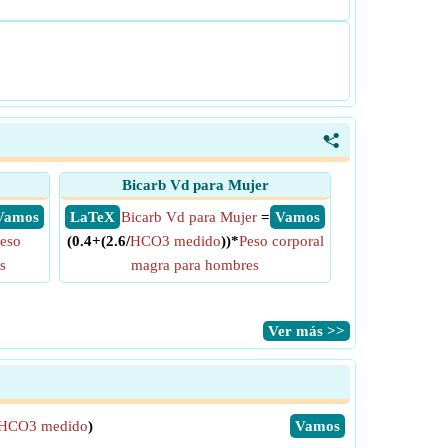
<
Bicarb Vd para Mujer
​ Vamos
​ LaTeX
Bicarb Vd para Mujer
=
​ Vamos
eso
(0.4+(2.6/
HCO3 medido
))*
Peso corporal
s
magra para hombres
​Ver más >>
HCO3 medido
)
​Vamos