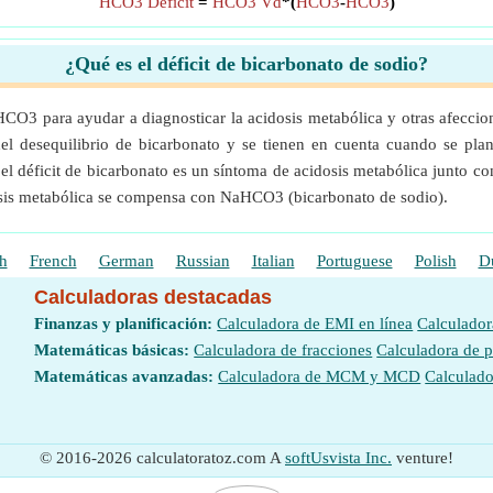
HCO3 Deficit
=
HCO3 Vd
*(
HCO3
-
HCO3
)
¿Qué es el déficit de bicarbonato de sodio?
 HCO3 para ayudar a diagnosticar la acidosis metabólica y otras afeccio
del desequilibrio de bicarbonato y se tienen en cuenta cuando se pl
el déficit de bicarbonato es un síntoma de acidosis metabólica junto co
dosis metabólica se compensa con NaHCO3 (bicarbonato de sodio).
h
French
German
Russian
Italian
Portuguese
Polish
D
Calculadoras destacadas
Finanzas y planificación:
Calculadora de EMI en línea
Calculador
Matemáticas básicas:
Calculadora de fracciones
Calculadora de 
Matemáticas avanzadas:
Calculadora de MCM y MCD
Calculado
© 2016-2026 calculatoratoz.com A
softUsvista Inc.
venture!