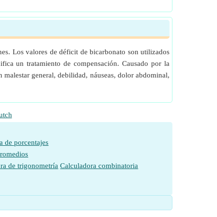
nes. Los valores de déficit de bicarbonato son utilizados
anifica un tratamiento de compensación. Causado por la
n malestar general, debilidad, náuseas, dolor abdominal,
utch
a de porcentajes
promedios
ra de trigonometría
Calculadora combinatoria