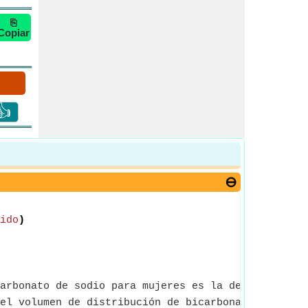
⎘
Copiar
👍
ido
)
arbonato de sodio para mujeres es la deficiencia d
el volumen de distribución de bicarbonato que se d