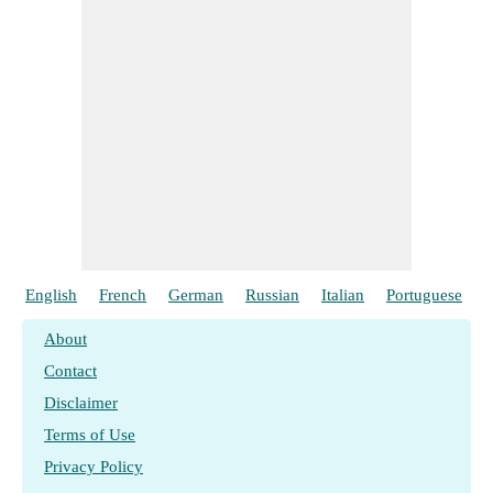
English
French
German
Russian
Italian
Portuguese
P
About
Contact
Disclaimer
Terms of Use
Privacy Policy