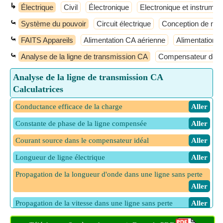
↳
Électrique
Civil
Électronique
Electronique et instrumen
⤿
Système du pouvoir
Circuit électrique
Conception de mac
⤿
FAITS Appareils
Alimentation CA aérienne
Alimentation C
⤿
Analyse de la ligne de transmission CA
Compensateur de va
Analyse de la ligne de transmission CA
Calculatrices
Conductance efficace de la charge
​ Aller
Constante de phase de la ligne compensée
​ Aller
Courant source dans le compensateur idéal
​ Aller
Longueur de ligne électrique
​ Aller
Propagation de la longueur d'onde dans une ligne sans perte
​ Aller
Propagation de la vitesse dans une ligne sans perte
​ Aller
Tension de ligne de Thevenin
​ Aller