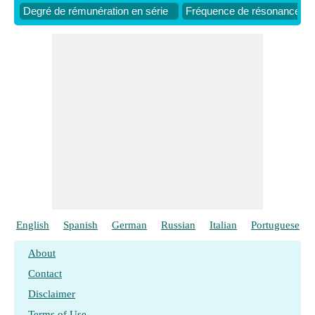
Degré de rémunération en série
Fréquence de résonance éle
English
Spanish
German
Russian
Italian
Portuguese
About
Contact
Disclaimer
Terms of Use