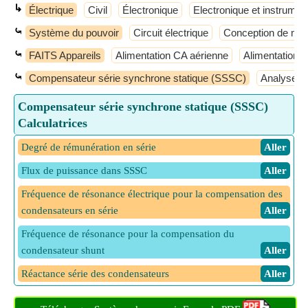
↳
Électrique
Civil
Électronique
Electronique et instrumen
⤿
Système du pouvoir
Circuit électrique
Conception de mac
⤿
FAITS Appareils
Alimentation CA aérienne
Alimentation C
⤿
Compensateur série synchrone statique (SSSC)
Analyse de
Compensateur série synchrone statique (SSSC)
Calculatrices
Degré de rémunération en série
​ Aller
Flux de puissance dans SSSC
​ Aller
Fréquence de résonance électrique pour la compensation des
condensateurs en série
​ Aller
Fréquence de résonance pour la compensation du
condensateur shunt
​ Aller
Réactance série des condensateurs
​ Aller