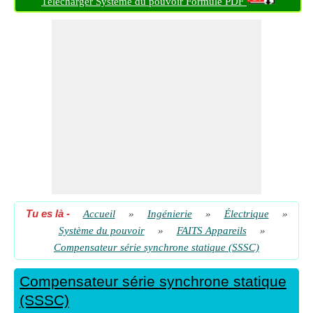
Télécharger Système du pouvoir Formule PDF
Tu es là
-
Accueil
»
Ingénierie
»
Électrique
»
Système du pouvoir
»
FAITS Appareils
»
Compensateur série synchrone statique (SSSC)
Compensateur série synchrone statique
(SSSC)