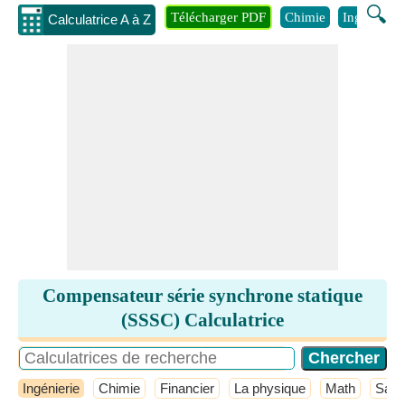
🔍
Télécharger PDF
Chimie
Ingénierie
Calculatrice A à Z
Compensateur série synchrone statique
(SSSC) Calculatrice
Ingénierie
Chimie
Financier
La physique
Math
Sant