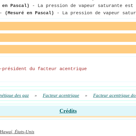
 en Pascal)
- La pression de vapeur saturante est 
-
(Mesuré en Pascal)
- La pression de vapeur satur
-président du facteur acentrique
nétique des gaz
»
Facteur acentrique
»
Facteur acentrique don
Crédits
Hawaï, États-Unis