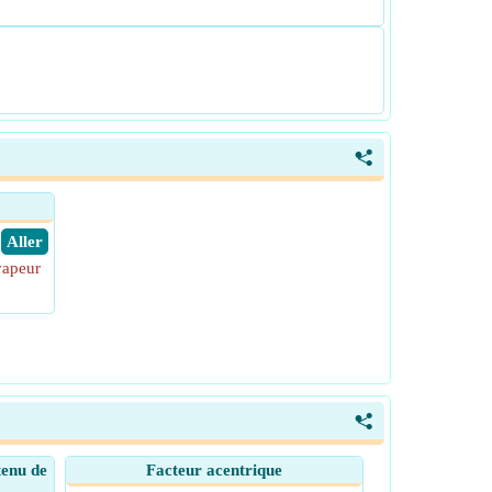
<
​ Aller
vapeur
<
tenu de
Facteur acentrique