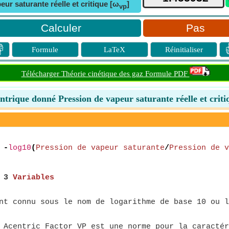
eur saturante réelle et critique [ω
]
vp
Pas

Formule
LaTeX
Réinitialiser
Télécharger Théorie cinétique des gaz Formule PDF
ntrique donné Pression de vapeur saturante réelle et criti
 -
log10
(
Pression de vapeur saturante
/
Pression de v
,
3
Variables
t connu sous le nom de logarithme de base 10 ou l
Acentric Factor VP est une norme pour la caractér