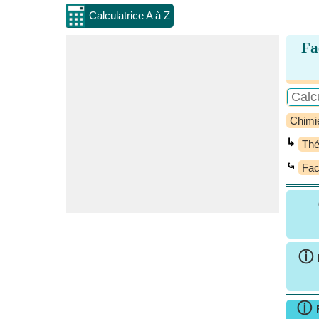
Calculatrice A à Z
Fa
Chimi
↳
Thé
⤿
Fac
ⓘ
ⓘ