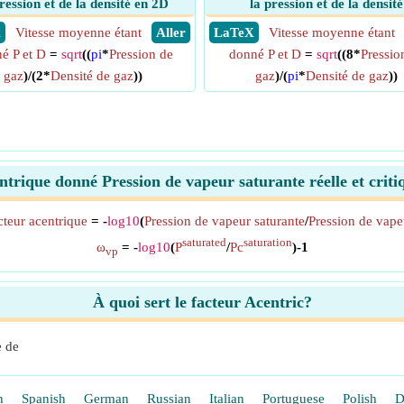
ression et de la densité en 2D
la pression et de la densité
X
Vitesse moyenne étant
​ Aller
​ LaTeX
Vitesse moyenne étant
é P et D
=
sqrt
((
pi
*
Pression de
donné P et D
=
sqrt
((8*
Pressio
gaz
)/(2*
Densité de gaz
))
gaz
)/(
pi
*
Densité de gaz
))
ntrique donné Pression de vapeur saturante réelle et crit
cteur acentrique
= -
log10
(
Pression de vapeur saturante
/
Pression de vapeu
saturated
saturation
ω
= -
log10
(
P
/
Pc
)-1
vp
À quoi sert le facteur Acentric?
e de
h
Spanish
German
Russian
Italian
Portuguese
Polish
D