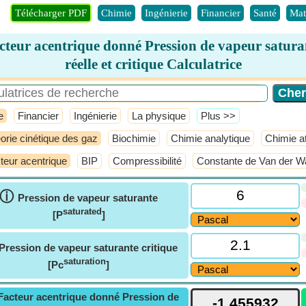
Télécharger PDF
Chimie
Ingénierie
Financier
Santé
Mat
cteur acentrique donné Pression de vapeur satura
réelle et critique Calculatrice
e
Financier
Ingénierie
La physique
​Plus >>
orie cinétique des gaz
Biochimie
Chimie analytique
Chimie a
teur acentrique
BIP
Compressibilité
Constante de Van der W
ⓘ
Pression de vapeur saturante
saturated
[P
]
Pression de vapeur saturante critique
saturation
[Pc
]
Facteur acentrique donné Pression de