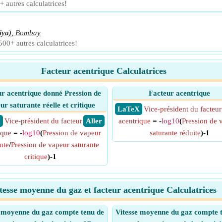
+ autres calculatrices!
iya)
,
Bombay
500+ autres calculatrices!
Facteur acentrique Calculatrices
r acentrique donné Pression de
Facteur acentrique
ur saturante réelle et critique
​ LaTeX
Vice-président du facteur
X
Vice-président du facteur
​ Aller
acentrique
= -
log10
(
Pression de 
ique
= -
log10
(
Pression de vapeur
saturante réduite
)-1
nte
/
Pression de vapeur saturante
critique
)-1
tesse moyenne du gaz et facteur acentrique Calculatrices
e moyenne du gaz compte tenu de
Vitesse moyenne du gaz compte 