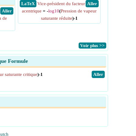
​ LaTeX
Vice-président du facteur
​ Aller
​ Aller
acentrique
= -
log10
(
Pression de vapeur
n de
saturante réduite
)-1
​Voir plus >>
ique Formule
r saturante critique
)-1
​Aller
utch