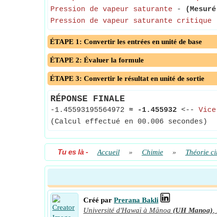
Pression de vapeur saturante
-
(Mesuré
Pression de vapeur saturante critique
ÉTAPE 1: Convertir les entrées en unité de base
ÉTAPE 2: Évaluer la formule
ÉTAPE 3: Convertir le résultat en unité de sortie
RÉPONSE FINALE
-1.45593195564972
≈
-1.455932
<--
Vice
(Calcul effectué en 00.006 secondes)
Tu es là
-
Accueil
»
Chimie
»
Théorie ci
Créé par
Prerana Bakli
Université d'Hawaï à Mānoa
(UH Manoa)
,