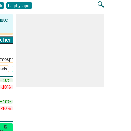
🔍
h
La physique
nte
tmosphérique
​Plus >>
aals
​Plus >>
+10%
-10%
+10%
-10%
⎘