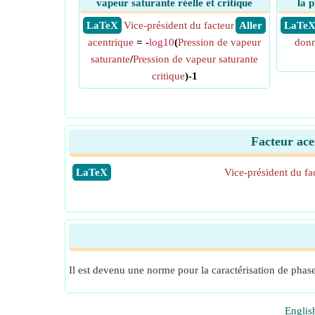
vapeur saturante réelle et critique
la p
​ LaTeX
Vice-président du facteur
​ Aller
​ LaTe
acentrique
= -
log10
(
Pression de vapeur
donn
saturante
/
Pression de vapeur saturante
critique
)-1
Facteur ace
​LaTeX
Vice-président du fa
Il est devenu une norme pour la caractérisation de phas
Englis