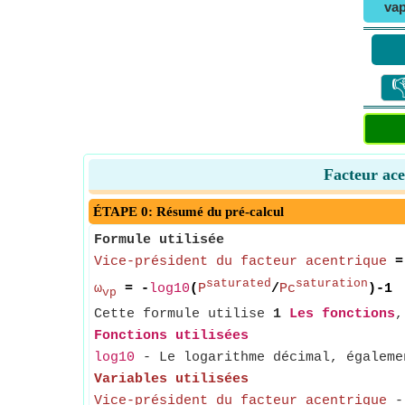
vap

Facteur ace
ÉTAPE 0: Résumé du pré-calcul
Formule utilisée
Vice-président du facteur acentrique
=
saturated
saturation
ω
= -
log10
(
P
/
Pc
)-1
vp
Cette formule utilise
1
Les fonctions
Fonctions utilisées
log10
- Le logarithme décimal, égalemen
Variables utilisées
Vice-président du facteur acentrique
- 