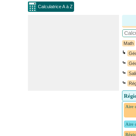
Calculatrice A à Z
Math
↳
Géo
⤿
Géo
⤿
Sal
⤿
Rég
Régio
Aire 
Aire 
Régio