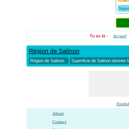
Super
Tu es là
-
Accueil
Région de Salinon
Région de Salinon
Superficie de Salinon donnée I
Englis
About
Contact