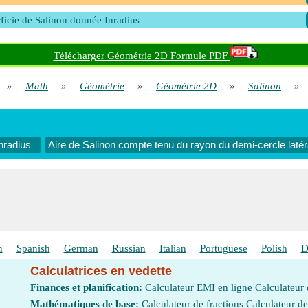
ficie de Salinon donnée Inradius
Télécharger Géométrie 2D Formule PDF
»
Math
»
Géométrie
»
Géométrie 2D
»
Salinon
»
nradius
Aire de Salinon compte tenu du rayon du demi-cercle latéra
h
Spanish
German
Russian
Italian
Portuguese
Polish
D
Calculatrices en vedette
Finances et planification:
Calculateur EMI en ligne
Calculateur
Mathématiques de base:
Calculateur de fractions
Calculateur d