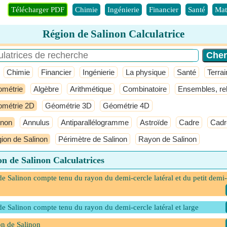
Télécharger PDF
Chimie
Ingénierie
Financier
Santé
Mat
Région de Salinon Calculatrice
Chimie
Financier
Ingénierie
La physique
Santé
Terrai
métrie
Algèbre
Arithmétique
Combinatoire
Ensembles, rel
métrie 2D
Géométrie 3D
Géométrie 4D
inon
Annulus
Antiparallélogramme
Astroïde
Cadre
Cadr
ion de Salinon
Périmètre de Salinon
Rayon de Salinon
n de Salinon Calculatrices
de Salinon compte tenu du rayon du demi-cercle latéral et du petit demi-
de Salinon compte tenu du rayon du demi-cercle latéral et large
n de Salinon