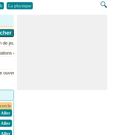
🔍
h
La physique
n de jeux
ations et fonctions
Probabilité et distribution
Séquence et série
e ouvert
Cardioïde
Carré
Carré tronqué
Cercle
cerf-vol
cercle
​ Aller
​ Aller
​ Aller