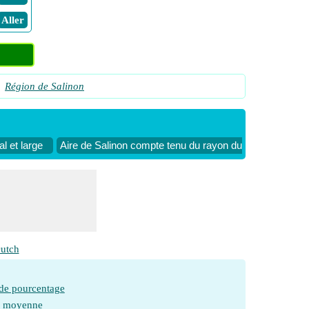
​ Aller
Région de Salinon
l et large
Aire de Salinon compte tenu du rayon du demi-cercle lat
utch
 de pourcentage
e moyenne