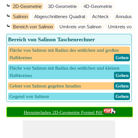
⤿
2D-Geometrie
3D-Geometrie
4D-Geometrie
⤿
Salinon
Abgeschnittenes Quadrat
Achteck
Annulus
⤿
Bereich von Salinon
Umkreis von Salinon
Umkreis von S
Bereich von Salinon Taschenrechner
Fläche von Salinon mit Radius des seitlichen und großen
Halbkreises
​ Gehen
Fläche von Salinon mit Radius des seitlichen und kleinen
Halbkreises
​ Gehen
Gebiet von Salinon gegeben Inradius
​ Gehen
Gegend von Salinon
​ Gehen
Herunterladen 2D-Geometrie Formel Pdf