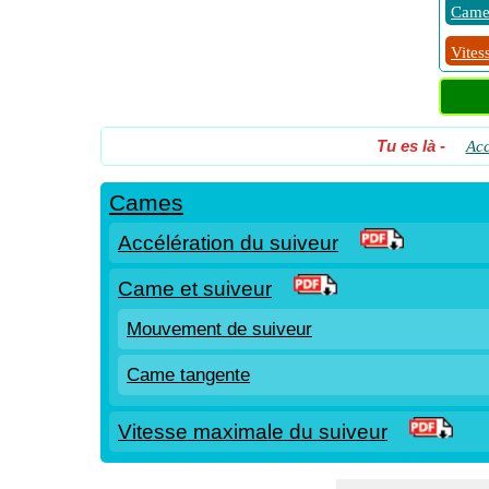
Came 
Vites
Tu es là
-
Acc
Cames
Accélération du suiveur
Came et suiveur
Mouvement de suiveur
Came tangente
Vitesse maximale du suiveur