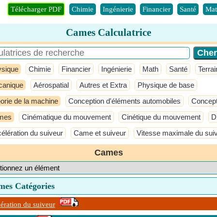
Télécharger PDF
Chimie
Ingénierie
Financier
Santé
Mat
Cames Calculatrice
ysique
Chimie
Financier
Ingénierie
Math
Santé
Terrai
anique
Aérospatial
Autres et Extra
Physique de base
orie de la machine
Conception d'éléments automobiles
Concept
mes
Cinématique du mouvement
Cinétique du mouvement
D
élération du suiveur
Came et suiveur
Vitesse maximale du sui
Cames
mes Catégories
ération du suiveur