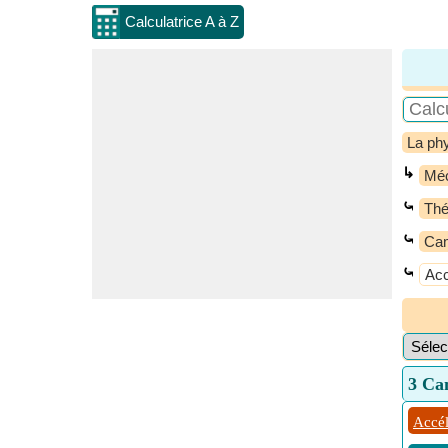
Calculatrice A à Z
La ph
↳
Méc
⤿
Thé
⤿
Ca
⤿
Acc
3 Ca
Accél