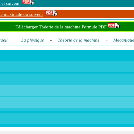
et suiveur
se maximale du suiveur
Télécharger Théorie de la machine Formule PDF
ueil
»
La physique
»
Théorie de la machine
»
Mécaniqu