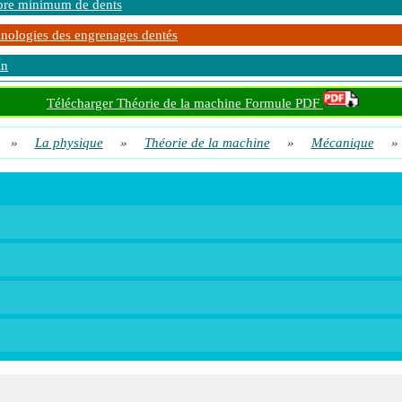
re minimum de dents
nologies des engrenages dentés
in
Télécharger Théorie de la machine Formule PDF
»
La physique
»
Théorie de la machine
»
Mécanique
»