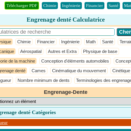
Télécharger PDF
Chimie
Ingénierie
Financier
Santé
Mat
Engrenage denté Calculatrice
ysique
Chimie
Financier
Ingénierie
Math
Santé
Terrai
anique
Aérospatial
Autres et Extra
Physique de base
orie de la machine
Conception d'éléments automobiles
Concept
renage denté
Cames
Cinématique du mouvement
Cinétiqu
gueur
Nombre minimum de dents
Terminologies des engrenag
Engrenage-Dente
grenage denté Catégories
ueur