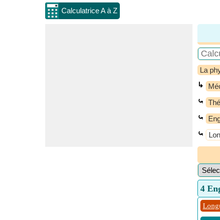
Calculatrice A à Z
La ph
↳
Méc
⤿
Thé
⤿
Eng
⤿
Lon
4 En
Long