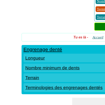
Nomb
Termi
Terra
Tu es là
-
Accueil
Engrenage denté
Longueur
Nombre minimum de dents
Terrain
Terminologies des engrenages dentés