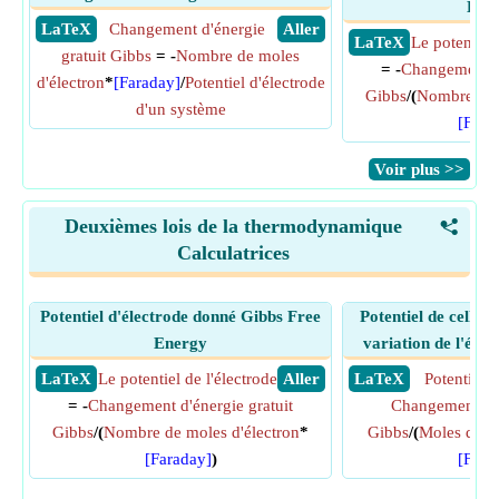
Ene
​ LaTeX
Changement d'énergie
​ Aller
​ LaTeX
Le potentiel 
gratuit Gibbs
= -
Nombre de moles
= -
Changement d'
d'électron
*
[Faraday]
/
Potentiel d'électrode
Gibbs
/(
Nombre de 
d'un système
[Fara
​Voir plus >>
Deuxièmes lois de la thermodynamique
<
Calculatrices
Potentiel d'électrode donné Gibbs Free
Potentiel de cellul
Energy
variation de l'éner
​ LaTeX
Le potentiel de l'électrode
​ Aller
​ LaTeX
Potentiel c
= -
Changement d'énergie gratuit
Changement d'é
Gibbs
/(
Nombre de moles d'électron
*
Gibbs
/(
Moles d'éle
[Faraday]
)
[Fara