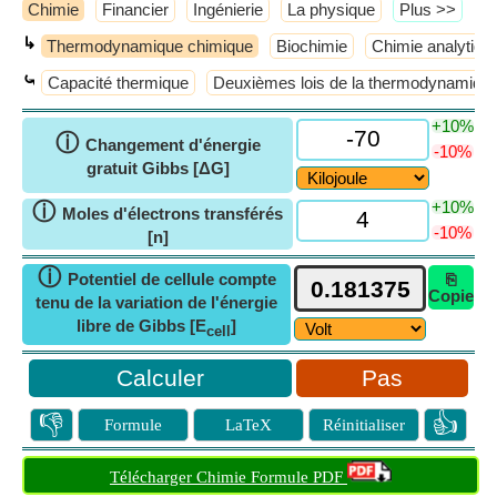
Chimie
Financier
Ingénierie
La physique
​Plus >>
↳
Thermodynamique chimique
Biochimie
Chimie analytiqu
⤿
Capacité thermique
Deuxièmes lois de la thermodynamiqu
+10%
ⓘ
Changement d'énergie
-10%
gratuit Gibbs [ΔG]
+10%
ⓘ
Moles d'électrons transférés
-10%
[n]
ⓘ
Potentiel de cellule compte
⎘
Copie
tenu de la variation de l'énergie
libre de Gibbs [E
]
cell
Pas
👎
👍
Formule
LaTeX
Réinitialiser
Télécharger Chimie Formule PDF