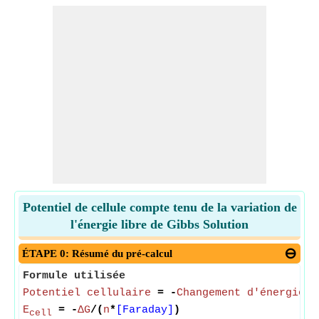
Potentiel de cellule compte tenu de la variation de
l'énergie libre de Gibbs Solution
ÉTAPE 0: Résumé du pré-calcul
Formule utilisée
Potentiel cellulaire
= -
Changement d'énergie g
E
= -
ΔG
/(
n
*
[Faraday]
)
cell