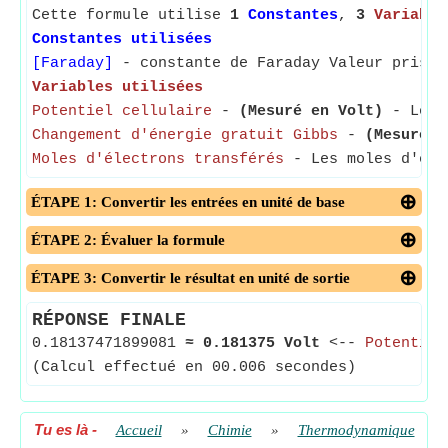
Cette formule utilise
1
Constantes
,
3
Variable
Constantes utilisées
[Faraday]
- constante de Faraday Valeur prise 
Variables utilisées
Potentiel cellulaire
-
(Mesuré en Volt)
- Le Po
Changement d'énergie gratuit Gibbs
-
(Mesuré e
Moles d'électrons transférés
- Les moles d'élec
ÉTAPE 1: Convertir les entrées en unité de base
ÉTAPE 2: Évaluer la formule
ÉTAPE 3: Convertir le résultat en unité de sortie
RÉPONSE FINALE
0.18137471899081
≈
0.181375 Volt
<--
Potentiel
(Calcul effectué en 00.006 secondes)
Tu es là
-
Accueil
»
Chimie
»
Thermodynamique