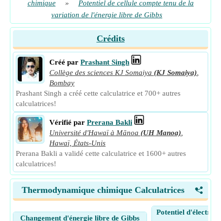
chimique
»
Potentiel de cellule compte tenu de la
variation de l'énergie libre de Gibbs
Crédits
Créé par
Prashant Singh
Collège des sciences KJ Somaiya
(KJ Somaiya)
,
Bombay
Prashant Singh a créé cette calculatrice et 700+ autres
calculatrices!
Vérifié par
Prerana Bakli
Université d'Hawaï à Mānoa
(UH Manoa)
,
Hawaï, États-Unis
Prerana Bakli a validé cette calculatrice et 1600+ autres
calculatrices!
Thermodynamique chimique Calculatrices
<
Potentiel d'électro
Changement d'énergie libre de Gibbs