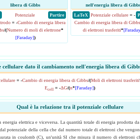
libera di Gibbs
nell'energia libera di Gibb
X
Potenziale
​ Partire
​ LaTeX
Potenziale cellulare
= -
​
ttrodo
= -
Cambio di energia libera
Cambio di energia libera di Gibb
bs
/(
Numero di moli di elettrone
*
di elettroni trasferiti
*
[Faraday
[Faraday]
)
e cellulare dato il cambiamento nell'energia libera di Gib
cellulare
= -
Cambio di energia libera di Gibbs
/(
Moli di elettroni trasferiti
E
= -
ΔG
/(
n
*
[Faraday]
)
cell
Qual è la relazione tra il potenziale cellulare
energia elettrica e viceversa. La quantità totale di energia prodotta da
 dal potenziale della cella che dal numero totale di elettroni che vengono 
misurata in coulomb (C), un'unità SI che misura il numero di elettron