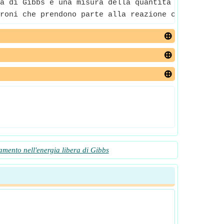
a di Gibbs è una misura della quantità massima di 
roni che prendono parte alla reazione cellulare.
amento nell'energia libera di Gibbs