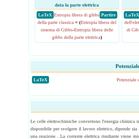
data la parte elettrica
​ LaTeX
Entropia libera di gibbs
​ Partire
​ LaTe
della parte classica
= (
Entropia libera del
dell'ele
sistema di Gibbs
-
Entropia libera delle
di Gib
gibbs della parte elettrica
)
Potenzial
​LaTeX
Potenziale 
Le celle elettrochimiche convertono l'energia chimica in 
disponibile per svolgere il lavoro elettrico, dipende sia
una reazione . La corrente elettrica risultante viene 