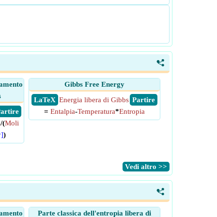
<
biamento
Gibbs Free Energy
s
​ LaTeX
Energia libera di Gibbs
​ Partire
 Partire
=
Entalpia
-
Temperatura
*
Entropia
s
/(
Moli
]
)
​Vedi altro >>
<
biamento
Parte classica dell'entropia libera di