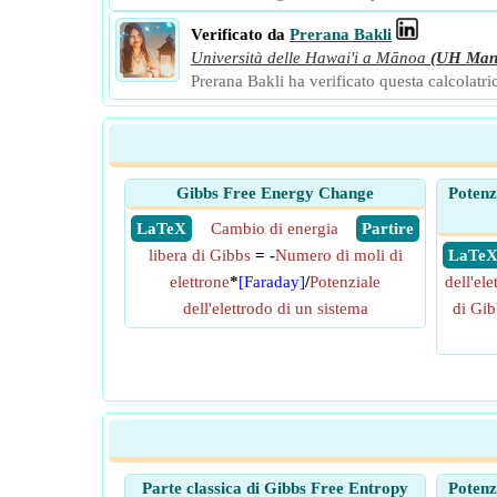
Verificato da
Prerana Bakli
Università delle Hawai'i a Mānoa
(UH Man
Prerana Bakli ha verificato questa calcolatric
Gibbs Free Energy Change
Potenzi
​ LaTeX
Cambio di energia
​ Partire
libera di Gibbs
= -
Numero di moli di
​ LaTe
elettrone
*
[Faraday]
/
Potenziale
dell'ele
dell'elettrodo di un sistema
di Gib
Parte classica di Gibbs Free Entropy
Potenzi