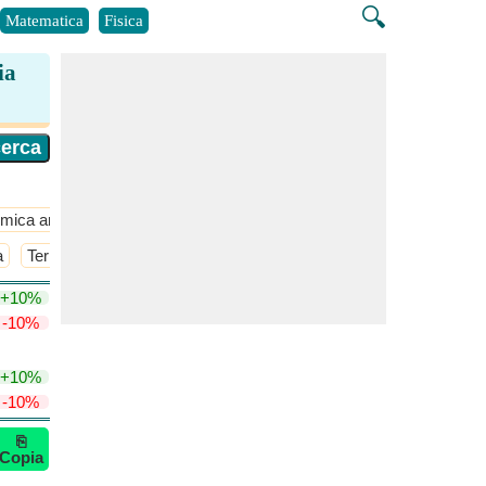
🔍
Matematica
Fisica
ia
mica analitica
​Di Più >>
a
Termodinamica del Primo Ordine
+10%
-10%
+10%
-10%
⎘
Copia