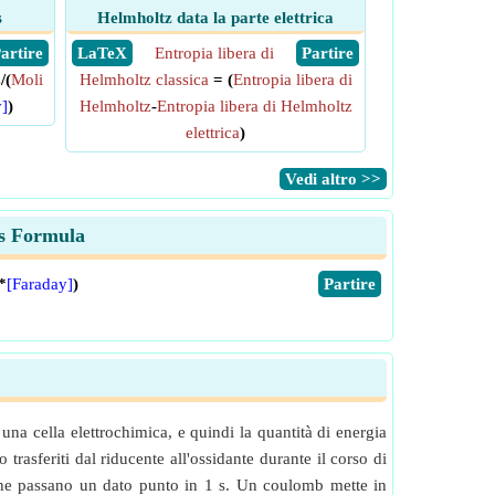
s
Helmholtz data la parte elettrica
 Partire
​ LaTeX
Entropia libera di
​ Partire
s
/(
Moli
Helmholtz classica
= (
Entropia libera di
]
)
Helmholtz
-
Entropia libera di Helmholtz
elettrica
)
​Vedi altro >>
bs Formula
*
[Faraday]
)
​Partire
 una cella elettrochimica, e quindi la quantità di energia
trasferiti dal riducente all'ossidante durante il corso di
i che passano un dato punto in 1 s. Un coulomb mette in