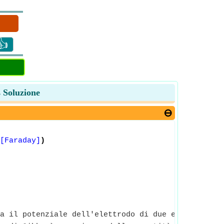
👍
s Soluzione
[Faraday]
)
a il potenziale dell'elettrodo di due elettrodi ch