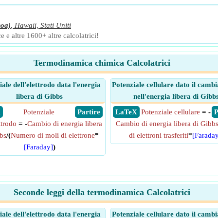
oa)
,
Hawaii, Stati Uniti
e e altre 1600+ altre calcolatrici!
Termodinamica chimica Calcolatrici
ale dell'elettrodo data l'energia
Potenziale cellulare dato il cam
libera di Gibbs
nell'energia libera di Gibb
X
Potenziale
​ Partire
​ LaTeX
Potenziale cellulare
= -
​
ttrodo
= -
Cambio di energia libera
Cambio di energia libera di Gibb
bs
/(
Numero di moli di elettrone
*
di elettroni trasferiti
*
[Faraday
[Faraday]
)
Seconde leggi della termodinamica Calcolatrici
ale dell'elettrodo data l'energia
Potenziale cellulare dato il cam