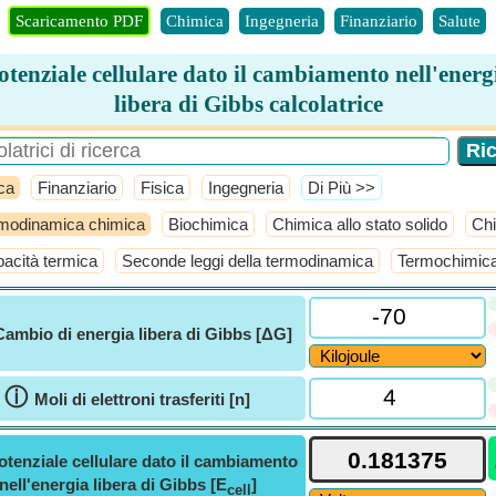
Scaricamento PDF
Chimica
Ingegneria
Finanziario
Salute
otenziale cellulare dato il cambiamento nell'energ
libera di Gibbs calcolatrice
ca
Finanziario
Fisica
Ingegneria
​Di Più >>
modinamica chimica
Biochimica
Chimica allo stato solido
Chi
acità termica
Seconde leggi della termodinamica
Termochimic
Cambio di energia libera di Gibbs [ΔG]
ⓘ
Moli di elettroni trasferiti [n]
otenziale cellulare dato il cambiamento
nell'energia libera di Gibbs [E
]
cell