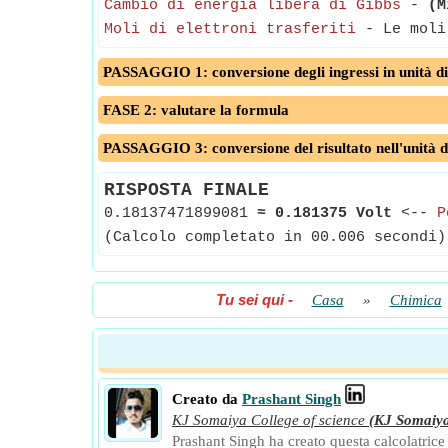
Cambio di energia libera di Gibbs
-
(M
Moli di elettroni trasferiti
- Le moli 
PASSAGGIO 1: conversione degli ingressi in unità di
FASE 2: valutare la formula
PASSAGGIO 3: conversione del risultato nell'unità d
RISPOSTA FINALE
0.18137471899081
≈
0.181375 Volt
<--
P
(Calcolo completato in 00.006 secondi)
Tu sei qui
-
Casa
»
Chimica
Creato da
Prashant Singh
KJ Somaiya College of science
(KJ Somaiy
Prashant Singh ha creato questa calcolatrice e