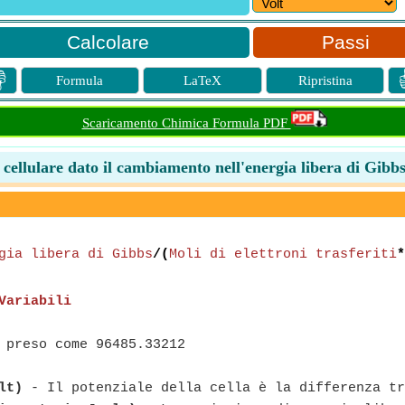
Passi

Formula
LaTeX
Ripristina
Scaricamento Chimica Formula PDF
 cellulare dato il cambiamento nell'energia libera di Gibb
gia libera di Gibbs
/(
Moli di elettroni trasferiti
*
Variabili
 preso come 96485.33212
lt)
- Il potenziale della cella è la differenza tr