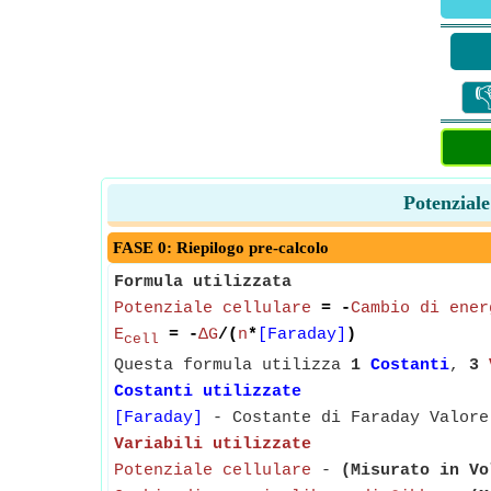

Potenziale
FASE 0: Riepilogo pre-calcolo
Formula utilizzata
Potenziale cellulare
= -
Cambio di ener
E
= -
ΔG
/(
n
*
[Faraday]
)
cell
Questa formula utilizza
1
Costanti
,
3
Costanti utilizzate
[Faraday]
- Costante di Faraday Valore
Variabili utilizzate
Potenziale cellulare
-
(Misurato in Vo