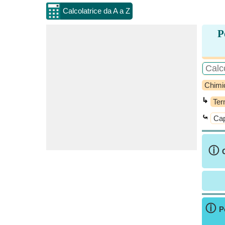
Calcolatrice da A a Z
P
Chimi
↳
Ter
⤿
Cap
ⓘ
ⓘ
P