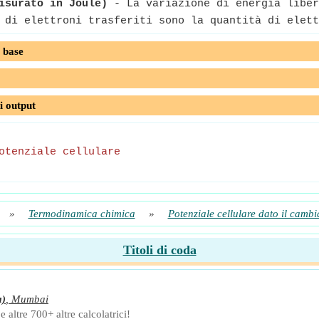
isurato in Joule)
- La variazione di energia liber
di elettroni trasferiti sono la quantità di elett
 base
i output
otenziale cellulare
»
Termodinamica chimica
»
Potenziale cellulare dato il cambi
Titoli di coda
a)
,
Mumbai
 altre 700+ altre calcolatrici!