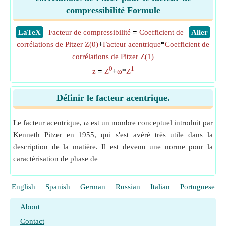
compressibilité Formule
​LaTeX
Facteur de compressibilité
=
Coefficient de
​Aller
corrélations de Pitzer Z(0)
+
Facteur acentrique
*
Coefficient de
corrélations de Pitzer Z(1)
0
1
z
=
Z
+
ω
*
Z
Définir le facteur acentrique.
Le facteur acentrique, ω est un nombre conceptuel introduit par
Kenneth Pitzer en 1955, qui s'est avéré très utile dans la
description de la matière. Il est devenu une norme pour la
caractérisation de phase de
English
Spanish
German
Russian
Italian
Portuguese
About
Contact