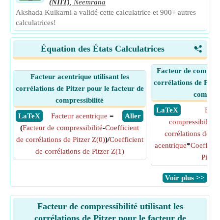
(NIIT)
,
Neemrana
Akshada Kulkarni a validé cette calculatrice et 900+ autres
calculatrices!
Équation des États Calculatrices
<
Facteur de compressi
Facteur acentrique utilisant les
corrélations de Pitze
corrélations de Pitzer pour le facteur de
compress
compressibilité
​ LaTeX
Fact
​ LaTeX
Facteur acentrique
=
​ Aller
compressibilité
(
Facteur de compressibilité
-
Coefficient
corrélations de Pi
de corrélations de Pitzer Z(0)
)/
Coefficient
acentrique
*
Coefficie
de corrélations de Pitzer Z(1)
Pitzer
​Voir plus >>
Facteur de compressibilité utilisant les
corrélations de Pitzer pour le facteur de