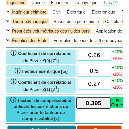
Ingénierie
Chimie
Financier
La physique
​Plus >>
↳
Ingénieur chimiste
Civil
Électrique
Électronique
​Plu
⤿
Thermodynamique
Bases de la pétrochimie
Calculs de 
⤿
Propriétés volumétriques des fluides purs
Application de l
⤿
Équation des États
Formules de base de la thermodynamiq
+10%
ⓘ
Coefficient de corrélations
-10%
0
de Pitzer Z(0) [Z
]
+10%
ⓘ
Facteur acentrique [ω]
-10%
+10%
ⓘ
Coefficient de corrélations
-10%
1
de Pitzer Z(1) [Z
]
ⓘ
Facteur de compressibilité
⎘
Copie
utilisant les corrélations de
Pitzer pour le facteur de
compressibilité [z]