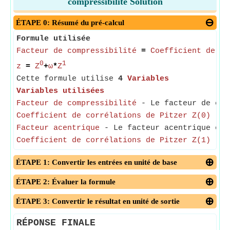
compressibilité Solution
ÉTAPE 0: Résumé du pré-calcul
Formule utilisée
Facteur de compressibilité
=
Coefficient de co
0
1
z
=
Z
+
ω
*
Z
Cette formule utilise
4
Variables
Variables utilisées
Facteur de compressibilité
- Le facteur de comp
Coefficient de corrélations de Pitzer Z(0)
- La
Facteur acentrique
- Le facteur acentrique est
Coefficient de corrélations de Pitzer Z(1)
- La
ÉTAPE 1: Convertir les entrées en unité de base
ÉTAPE 2: Évaluer la formule
ÉTAPE 3: Convertir le résultat en unité de sortie
RÉPONSE FINALE