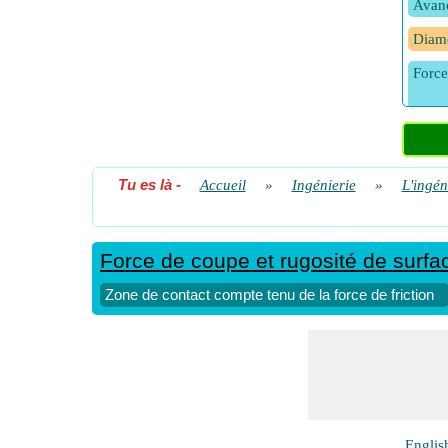
Avanc
Diamè
Force
Force
Tu es là
-
Accueil
»
Ingénierie
»
L'ingén
Force
Force
Force de coupe et rugosité de surfa
Force 
Zone de contact compte tenu de la force de friction
Fréqu
Propo
la for
Rayon
Résis
Englis