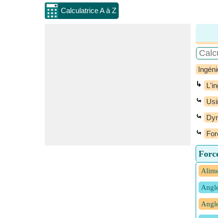
Calculatrice A à Z
Ingéni
↳
L'i
⤿
Usi
⤿
Dyn
⤿
For
Force
Alime
Angle
Angle