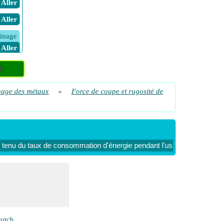
​ Aller
​ Aller
sinage
​ Aller
​ Aller
nage des métaux
»
Force de coupe et rugosité de
​ Aller
urfaces
​ Aller
​ Aller
tenu du taux de consommation d'énergie pendant l'usinage
Force
​ Aller
enu de
​ Aller
​ Aller
ent
utch