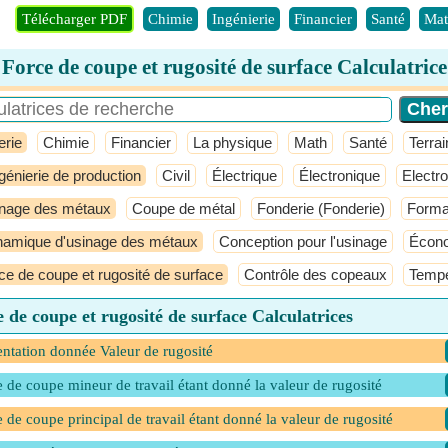
Télécharger PDF
Chimie
Ingénierie
Financier
Santé
Mat
Force de coupe et rugosité de surface Calculatrice
erie
Chimie
Financier
La physique
Math
Santé
Terrai
ngénierie de production
Civil
Électrique
Électronique
Electro
nage des métaux
Coupe de métal
Fonderie (Fonderie)
Forma
amique d'usinage des métaux
Conception pour l'usinage
Écono
ce de coupe et rugosité de surface
Contrôle des copeaux
Tempé
 de coupe et rugosité de surface Calculatrices
ntation donnée Valeur de rugosité
 de coupe mineur de travail étant donné la valeur de rugosité
 de coupe principal de travail étant donné la valeur de rugosité