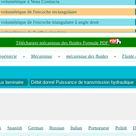
 volumétrique à Vena Contracta
 volumétrique de l'encoche rectangulaire
 volumétrique de l'encoche triangulaire à angle droit
 volumétrique de l'orifice circulaire
 volumétrique de Venacontracta compte tenu de la contraction et de la v
Télécharger mécanique des fluides Formule PDF
ngénierie
»
Mécanique
»
mécanique des fluides
»
Fluide
ux laminaire
Débit donné Puissance de transmission hydraulique
h
Spanish
German
Russian
Italian
Portuguese
Polish
D