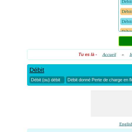
Débit
Débit
Débit
Débit
Débit
Tu es là
-
Accueil
»
I
Débit
Débit (ou) débit
Débit donné Perte de charge en fl
Englis