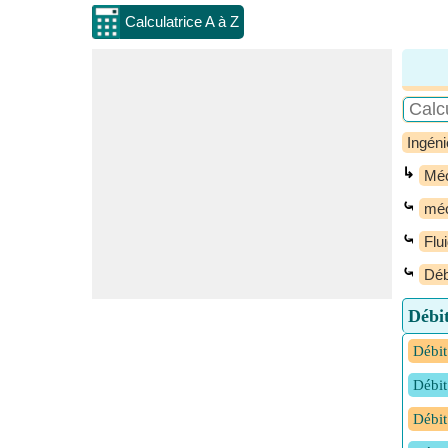
Calculatrice A à Z
Ingéni
↳
Méc
⤿
méc
⤿
Flu
⤿
Déb
Débit
Débit
Débit
Débit