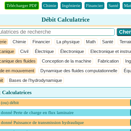
Télécharger PDF
Chimie
Ingénierie
Financier
Santé
Mat
Débit Calculatrice
erie
Chimie
Financier
La physique
Math
Santé
Terrai
anique
Civil
Électrique
Électronique
Electronique et instr
anique des fluides
Conception de la machine
Fabrication
In
ide en mouvement
Dynamique des fluides computationnelle
Équ
it
Bases de l'hydrodynamique
 Calculatrices
 (ou) débit
 donné Perte de charge en flux laminaire
 donné Puissance de transmission hydraulique