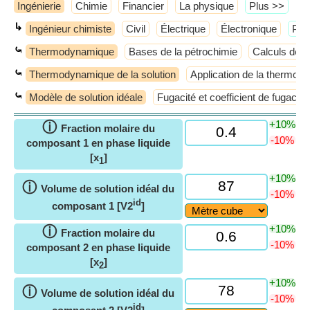
Ingénierie
Chimie
Financier
La physique
​Plus >>
↳
Ingénieur chimiste
Civil
Électrique
Électronique
​Plu
⤿
Thermodynamique
Bases de la pétrochimie
Calculs de 
⤿
Thermodynamique de la solution
Application de la thermo
⤿
Modèle de solution idéale
Fugacité et coefficient de fugacité
+10%
ⓘ
Fraction molaire du
-10%
composant 1 en phase liquide
[x
]
1
+10%
ⓘ
Volume de solution idéal du
-10%
id
composant 1 [V2
]
+10%
ⓘ
Fraction molaire du
-10%
composant 2 en phase liquide
[x
]
2
+10%
ⓘ
Volume de solution idéal du
-10%
id