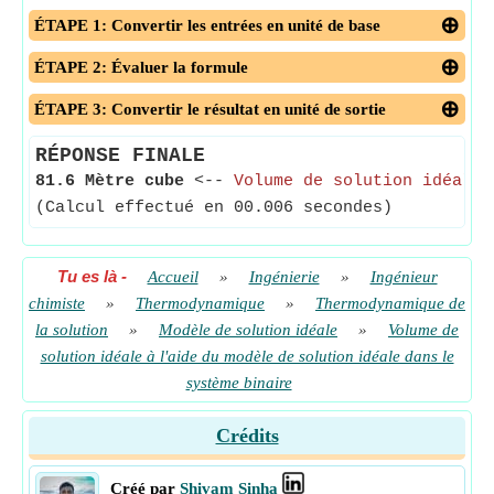
ÉTAPE 1: Convertir les entrées en unité de base
ÉTAPE 2: Évaluer la formule
ÉTAPE 3: Convertir le résultat en unité de sortie
RÉPONSE FINALE
81.6 Mètre cube
<--
Volume de solution idéal
(Calcul effectué en 00.006 secondes)
Tu es là
-
Accueil
»
Ingénierie
»
Ingénieur
chimiste
»
Thermodynamique
»
Thermodynamique de
la solution
»
Modèle de solution idéale
»
Volume de
solution idéale à l'aide du modèle de solution idéale dans le
système binaire
Crédits
Créé par
Shivam Sinha