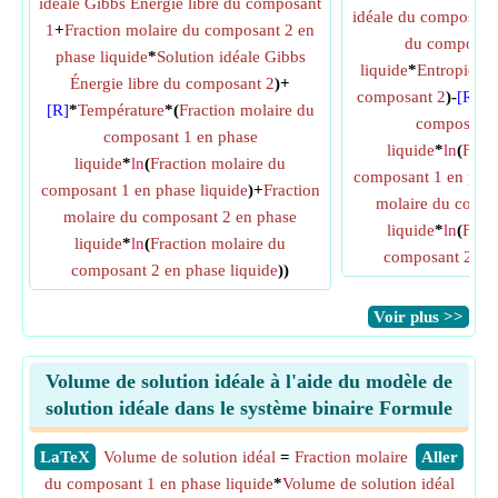
idéale Gibbs Énergie libre du composant
idéale du composant
1
+
Fraction molaire du composant 2 en
du composant
phase liquide
*
Solution idéale Gibbs
liquide
*
Entropie de
Énergie libre du composant 2
)+
composant 2
)-
[R]
*(
[R]
*
Température
*(
Fraction molaire du
composant 
composant 1 en phase
liquide
*
ln
(
Frac
liquide
*
ln
(
Fraction molaire du
composant 1 en phas
composant 1 en phase liquide
)+
Fraction
molaire du compo
molaire du composant 2 en phase
liquide
*
ln
(
Frac
liquide
*
ln
(
Fraction molaire du
composant 2 en 
composant 2 en phase liquide
))
​Voir plus >>
Volume de solution idéale à l'aide du modèle de
solution idéale dans le système binaire Formule
​LaTeX
Volume de solution idéal
=
Fraction molaire
​Aller
du composant 1 en phase liquide
*
Volume de solution idéal