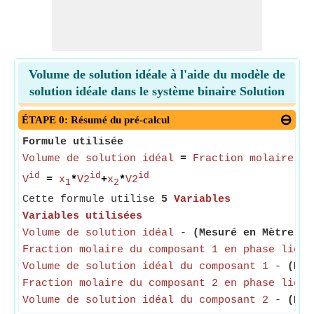
Volume de solution idéale à l'aide du modèle de
solution idéale dans le système binaire Solution
ÉTAPE 0: Résumé du pré-calcul
Formule utilisée
Volume de solution idéal
=
Fraction molaire du
id
id
id
V
=
x
*
V2
+
x
*
V2
1
2
Cette formule utilise
5
Variables
Variables utilisées
Volume de solution idéal
-
(Mesuré en Mètre cu
Fraction molaire du composant 1 en phase liqui
Volume de solution idéal du composant 1
-
(Mes
Fraction molaire du composant 2 en phase liqui
Volume de solution idéal du composant 2
-
(Mes