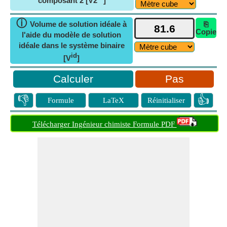
composant 2 [V2
]
ⓘ
Volume de solution idéale à
⎘
Copie
l'aide du modèle de solution
idéale dans le système binaire
id
[V
]
Pas
👎
👍
Formule
LaTeX
Réinitialiser
Télécharger Ingénieur chimiste Formule PDF