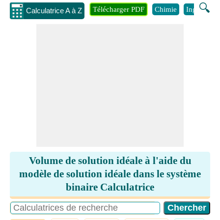
🔍
Télécharger PDF
Chimie
Ingénierie
Calculatrice A à Z
Volume de solution idéale à l'aide du
modèle de solution idéale dans le système
binaire Calculatrice