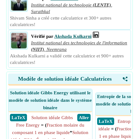
Institut national de technologie
(LENTE)
,
Surathkal
Shivam Sinha a créé cette calculatrice et 300+ autres
calculatrices!
Vérifié par
Akshada Kulkarni
Institut national des technologies de l'information
(NIIT)
,
Neemrana
Akshada Kulkarni a validé cette calculatrice et 900+ autres
calculatrices!
Modèle de solution idéale Calculatrices
<
Solution idéale Gibbs Energy utilisant le
Entropie de la soluti
modèle de solution idéale dans le système
modèle de solution id
binaire
bina
​ LaTeX
Solution idéale Gibbs
​ Aller
​ LaTeX
Entropie de
Free Energy
= (
Fraction molaire du
idéale
= (
Fraction m
composant 1 en phase liquide
*
Solution
1 en phase liquide
*
E