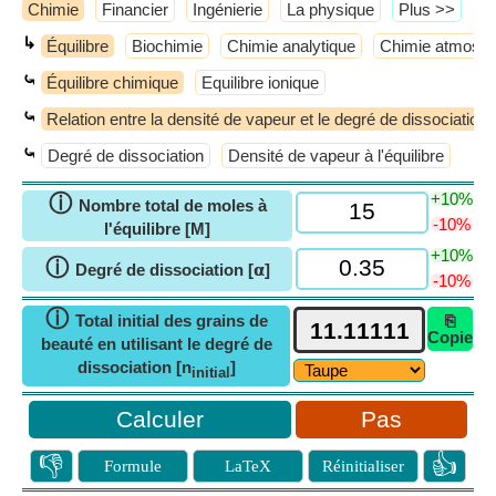
Chimie
Financier
Ingénierie
La physique
​Plus >>
↳
Équilibre
Biochimie
Chimie analytique
Chimie atmosph
⤿
Équilibre chimique
Equilibre ionique
⤿
Relation entre la densité de vapeur et le degré de dissociation
⤿
Degré de dissociation
Densité de vapeur à l'équilibre
+10%
ⓘ
Nombre total de moles à
-10%
l'équilibre [M]
+10%
ⓘ
Degré de dissociation [𝝰]
-10%
ⓘ
Total initial des grains de
⎘
Copie
beauté en utilisant le degré de
dissociation [n
]
initial
Pas
👎
👍
Formule
LaTeX
Réinitialiser