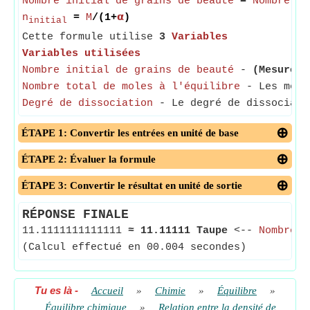
Nombre initial de grains de beauté
=
Nombre to
n
=
M
/(1+
𝝰
)
initial
Cette formule utilise
3
Variables
Variables utilisées
Nombre initial de grains de beauté
-
(Mesuré e
Nombre total de moles à l'équilibre
- Les moles
Degré de dissociation
- Le degré de dissociatio
ÉTAPE 1: Convertir les entrées en unité de base
ÉTAPE 2: Évaluer la formule
ÉTAPE 3: Convertir le résultat en unité de sortie
RÉPONSE FINALE
11.1111111111111
≈
11.11111 Taupe
<--
Nombre i
(Calcul effectué en 00.004 secondes)
Tu es là
-
Accueil
»
Chimie
»
Équilibre
»
Équilibre chimique
»
Relation entre la densité de