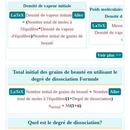
Densité de vapeur initiale
Poids moléculaire de
​ LaTeX
Densité de vapeur initiale
​ Aller
Densité de va
= (
Nombre total de moles à
​ LaTeX
Masse mol
l'équilibre
*
Densité de vapeur
Densité de vapeur i
d'équilibre
)/
Nombre initial de grains de
solu
beauté
​Voir plus >>
Total initial des grains de beauté en utilisant le
degré de dissociation Formule
​LaTeX
Nombre initial de grains de beauté
=
Nombre
​Aller
total de moles à l'équilibre
/(1+
Degré de dissociation
)
n
=
M
/(1+
𝝰
)
initial
Quel est le degré de dissociation?