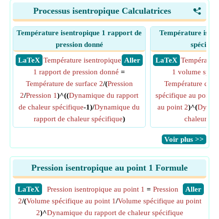
Processus isentropique Calculatrices
<
Température isentropique 1 rapport de
Température isent
pression donné
spécifiq
​ LaTeX
Température isentropique
​ Aller
​ LaTeX
Température
1 rapport de pression donné
=
1 volume spéci
Température de surface 2
/(
Pression
Température de su
2
/
Pression 1
)^((
Dynamique du rapport
spécifique au point 
de chaleur spécifique
-1)/
Dynamique du
au point 2
)^(
Dynami
rapport de chaleur spécifique
)
chaleur spé
​Voir plus >>
Pression isentropique au point 1 Formule
​LaTeX
Pression isentropique au point 1
=
Pression
​Aller
2
/(
Volume spécifique au point 1
/
Volume spécifique au point
2
)^
Dynamique du rapport de chaleur spécifique