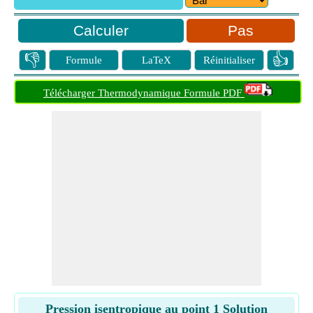
Pas
👎
👍
Formule
LaTeX
Réinitialiser
Télécharger Thermodynamique Formule PDF
Pression isentropique au point 1 Solution