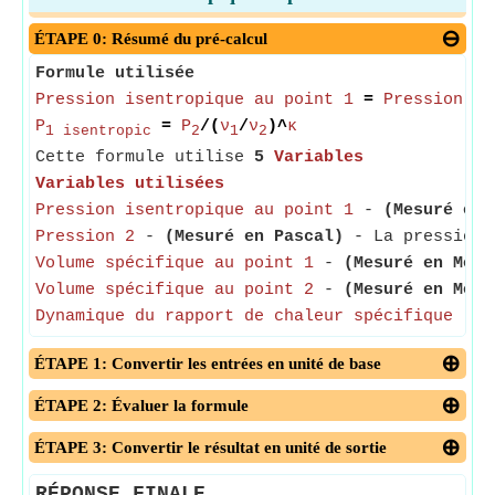
ÉTAPE 0: Résumé du pré-calcul
Formule utilisée
Pression isentropique au point 1
=
Pression 2
/
P
=
P
/(
ν
/
ν
)^
κ
1 isentropic
2
1
2
Cette formule utilise
5
Variables
Variables utilisées
Pression isentropique au point 1
-
(Mesuré en 
Pression 2
-
(Mesuré en Pascal)
- La pression 
Volume spécifique au point 1
-
(Mesuré en Mètr
Volume spécifique au point 2
-
(Mesuré en Mètr
Dynamique du rapport de chaleur spécifique
- Le
ÉTAPE 1: Convertir les entrées en unité de base
ÉTAPE 2: Évaluer la formule
ÉTAPE 3: Convertir le résultat en unité de sortie
RÉPONSE FINALE