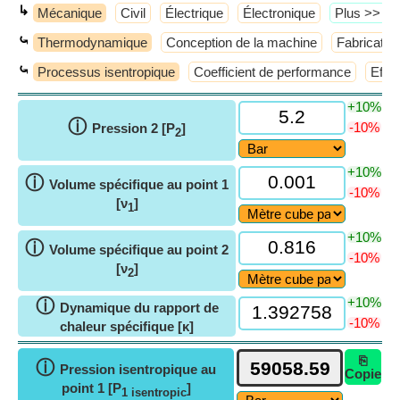
↳
Mécanique
Civil
Électrique
Électronique
​Plus >>
⤿
Thermodynamique
Conception de la machine
Fabricatio
⤿
Processus isentropique
Coefficient de performance
Effic
+10%
ⓘ
-10%
Pression 2 [P
]
2
+10%
ⓘ
Volume spécifique au point 1
-10%
[ν
]
1
+10%
ⓘ
Volume spécifique au point 2
-10%
[ν
]
2
+10%
ⓘ
Dynamique du rapport de
-10%
chaleur spécifique [κ]
⎘
ⓘ
Pression isentropique au
Copie
point 1 [P
]
1 isentropic