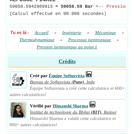
59058.5942989913
≈
59058.59 Bar
<--
Pression i
(Calcul effectué en 00.006 secondes)
Tu es là
-
Accueil
»
Ingénierie
»
Mécanique
»
Thermodynamique
»
Processus isentropique
»
Pression isentropique au point 1
Crédits
Créé par
Équipe Softusvista
Bureau de Softusvista
(Pune)
,
Inde
Équipe Softusvista a créé cette calculatrice et 600+
autres calculatrices!
Vérifié par
Himanshi Sharma
Institut de technologie du Bhilai
(BIT)
,
Raipur
Himanshi Sharma a validé cette calculatrice et
800+ autres calculatrices!