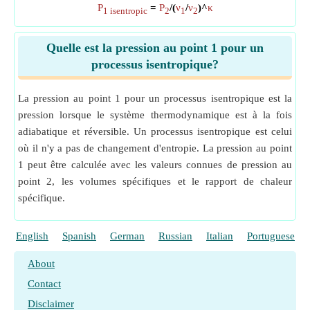
P
=
P
/(
ν
/
ν
)^
κ
1 isentropic
2
1
2
Quelle est la pression au point 1 pour un
processus isentropique?
La pression au point 1 pour un processus isentropique est la
pression lorsque le système thermodynamique est à la fois
adiabatique et réversible. Un processus isentropique est celui
où il n'y a pas de changement d'entropie. La pression au point
1 peut être calculée avec les valeurs connues de pression au
point 2, les volumes spécifiques et le rapport de chaleur
spécifique.
English
Spanish
German
Russian
Italian
Portuguese
About
Contact
Disclaimer