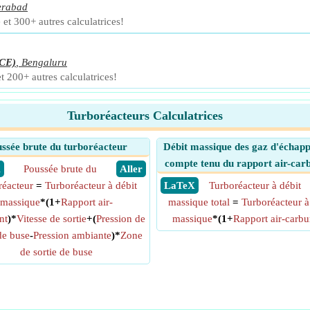
erabad
 et 300+ autres calculatrices!
CE)
,
Bengaluru
et 200+ autres calculatrices!
Turboréacteurs Calculatrices
ssée brute du turboréacteur
Débit massique des gaz d'échap
compte tenu du rapport air-car
X
Poussée brute du
​ Aller
réacteur
=
Turboréacteur à débit
​ LaTeX
Turboréacteur à débit
massique
*(1+
Rapport air-
massique total
=
Turboréacteur à
nt
)*
Vitesse de sortie
+(
Pression de
massique
*(1+
Rapport air-carbu
de buse
-
Pression ambiante
)*
Zone
de sortie de buse