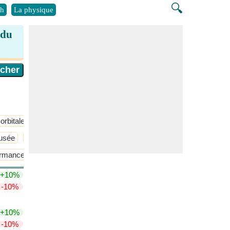
🔍
h
La physique
 du
orbitale
fusée
Thermodynamique et équations directrices
ormance
Turbopropulseurs
​Plus >>
+10%
-10%
+10%
-10%