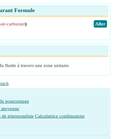
burant Formule
air-carburant
)
​Aller
u fluide à travers une zone unitaire.
utch
 de pourcentage
e moyenne
e de trigonométrie
Calculatrice combinatoire