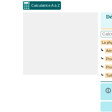
Calculatrice A à Z
Dé
La ph
↳
Aér
⤿
Pro
⤿
Pro
⤿
Tur