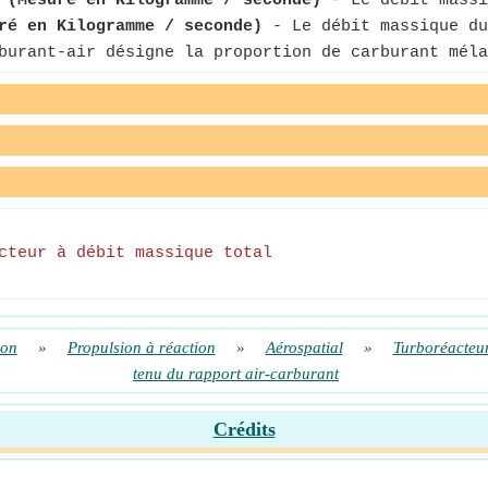
-
(Mesuré en Kilogramme / seconde)
- Le débit massi
ré en Kilogramme / seconde)
- Le débit massique du
urant-air désigne la proportion de carburant méla
cteur à débit massique total
ion
»
Propulsion à réaction
»
Aérospatial
»
Turboréacteu
tenu du rapport air-carburant
Crédits