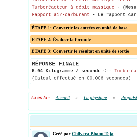
Turboréacteur à débit massique total
Turboréacteur à débit massique
-
(Mesu
Rapport air-carburant
- Le rapport carb
ÉTAPE 1: Convertir les entrées en unité de base
ÉTAPE 2: Évaluer la formule
ÉTAPE 3: Convertir le résultat en unité de sortie
RÉPONSE FINALE
5.04 Kilogramme / seconde
<--
Turboréa
(Calcul effectué en 00.006 secondes)
Tu es là
-
Accueil
»
La physique
»
Propuls
Créé par
Chilvera Bhanu Teja