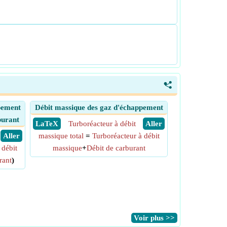
<
pement
Débit massique des gaz d'échappement
burant
​ LaTeX
Turboréacteur à débit
​ Aller
​ Aller
massique total
=
Turboréacteur à débit
 débit
massique
+
Débit de carburant
rant
)
​Voir plus >>