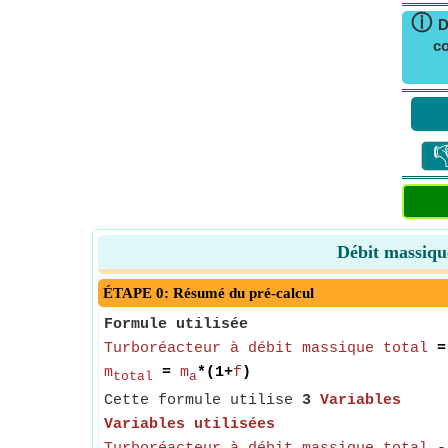
ⓘ
D
co

Débit massiqu
ÉTAPE 0: Résumé du pré-calcul
Formule utilisée
Turboréacteur à débit massique total
m
=
m
*(1+
f
)
total
a
Cette formule utilise
3
Variables
Variables utilisées