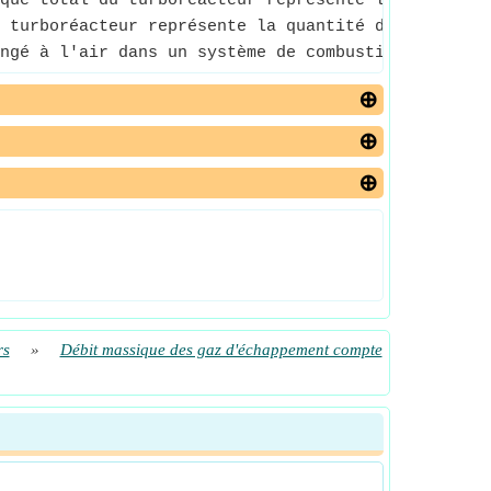
que total du turboréacteur représente la quantité 
 turboréacteur représente la quantité d'air entran
ngé à l'air dans un système de combustion.
rs
»
Débit massique des gaz d'échappement compte