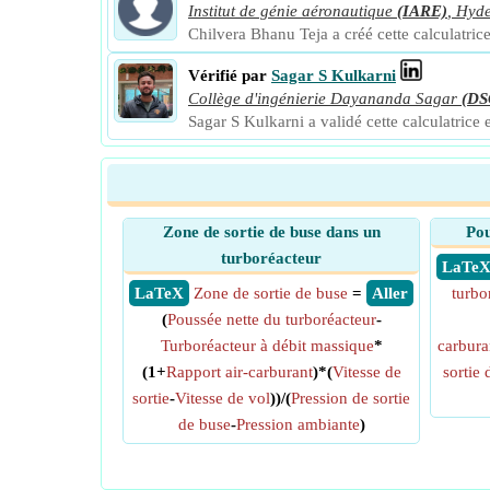
Institut de génie aéronautique
(IARE)
,
Hyd
Chilvera Bhanu Teja a créé cette calculatrice
Vérifié par
Sagar S Kulkarni
Collège d'ingénierie Dayananda Sagar
(DS
Sagar S Kulkarni a validé cette calculatrice 
Zone de sortie de buse dans un
Pou
turboréacteur
​ LaTe
​ LaTeX
Zone de sortie de buse
=
​ Aller
turbo
(
Poussée nette du turboréacteur
-
Turboréacteur à débit massique
*
carbura
(1+
Rapport air-carburant
)*(
Vitesse de
sortie 
sortie
-
Vitesse de vol
))/(
Pression de sortie
de buse
-
Pression ambiante
)