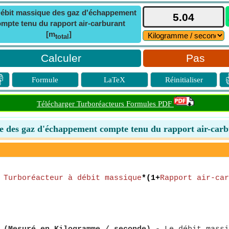
ébit massique des gaz d'échappement
mpte tenu du rapport air-carburant
[m
]
total
Pas

Formule
LaTeX
Réinitialiser
Télécharger Turboréacteurs Formules PDF
e des gaz d'échappement compte tenu du rapport air-carb
=
Turboréacteur à débit massique
*(1+
Rapport air-car