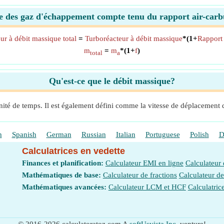
e des gaz d'échappement compte tenu du rapport air-car
ur à débit massique total
=
Turboréacteur à débit massique
*(1+
Rapport 
m
=
m
*(1+
f
)
total
a
Qu'est-ce que le débit massique?
nité de temps. Il est également défini comme la vitesse de déplacement d
h
Spanish
German
Russian
Italian
Portuguese
Polish
D
Calculatrices en vedette
Finances et planification:
Calculateur EMI en ligne
Calculateur
Mathématiques de base:
Calculateur de fractions
Calculateur d
Mathématiques avancées:
Calculateur LCM et HCF
Calculatric