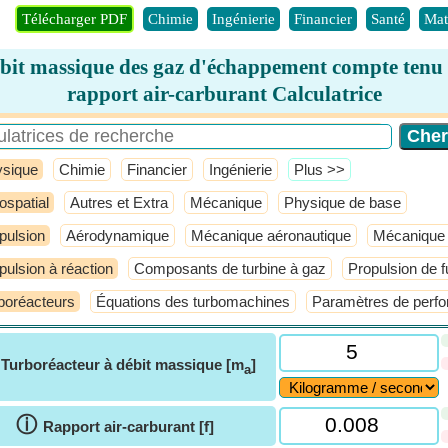
Télécharger PDF
Chimie
Ingénierie
Financier
Santé
Mat
bit massique des gaz d'échappement compte tenu
rapport air-carburant Calculatrice
ysique
Chimie
Financier
Ingénierie
​Plus >>
ospatial
Autres et Extra
Mécanique
Physique de base
pulsion
Aérodynamique
Mécanique aéronautique
Mécanique 
pulsion à réaction
Composants de turbine à gaz
Propulsion de 
boréacteurs
Équations des turbomachines
Paramètres de perf
ⓘ
Turboréacteur à débit massique [m
]
a
ⓘ
Rapport air-carburant [f]