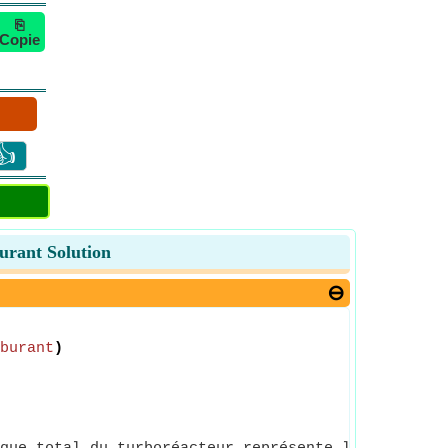
⎘
Copie
👍
urant Solution
burant
)