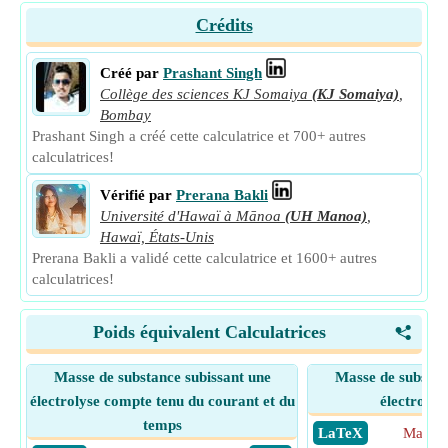
Crédits
Créé par
Prashant Singh
Collège des sciences KJ Somaiya
(KJ Somaiya)
,
Bombay
Prashant Singh a créé cette calculatrice et 700+ autres
calculatrices!
Vérifié par
Prerana Bakli
Université d'Hawaï à Mānoa
(UH Manoa)
,
Hawaï, États-Unis
Prerana Bakli a validé cette calculatrice et 1600+ autres
calculatrices!
Poids équivalent Calculatrices
<
Masse de substance subissant une
Masse de substan
électrolyse compte tenu du courant et du
électrolys
temps
​ LaTeX
Masse 