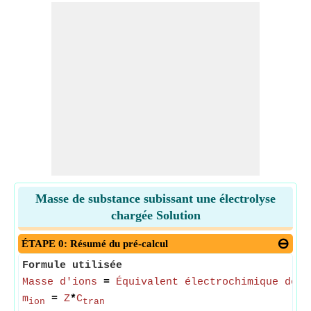
Masse de substance subissant une électrolyse
chargée Solution
ÉTAPE 0: Résumé du pré-calcul
Formule utilisée
Masse d'ions
=
Équivalent électrochimique de l
m
=
Z
*
C
ion
tran