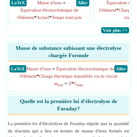
​ LaTeX
Masse d'ions
=
​ Aller
Équivalent élec
Équivalent électrochimique de
l'élément
*
Charge él
l'élément
*
Actuel
*
Temps total pris
via le 
​Voir plus >>
Masse de substance subissant une électrolyse
chargée Formule
​LaTeX
Masse d'ions
=
Équivalent électrochimique de
​Aller
l'élément
*
Charge électrique transférée via le circuit
m
=
Z
*
C
ion
tran
Quelle est la première loi d'électrolyse de
Faraday?
La première loi d'électrolyse de Faraday stipule que la quantité
de réaction qui a lieu en termes de masse d'ions formés ou