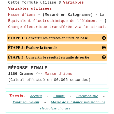
Cette formule utilise
3
Variables
Variables utilisées
Masse d'ions
-
(Mesuré en Kilogramme)
- La mass
Équivalent électrochimique de l'élément
-
(Mes
Charge électrique transférée via le circuit
-
ÉTAPE 1: Convertir les entrées en unité de base
ÉTAPE 2: Évaluer la formule
ÉTAPE 3: Convertir le résultat en unité de sortie
RÉPONSE FINALE
1166 Gramme
<--
Masse d'ions
(Calcul effectué en 00.006 secondes)
Tu es là
-
Accueil
»
Chimie
»
Électrochimie
»
Poids équivalent
»
Masse de substance subissant une
électrolyse chargée