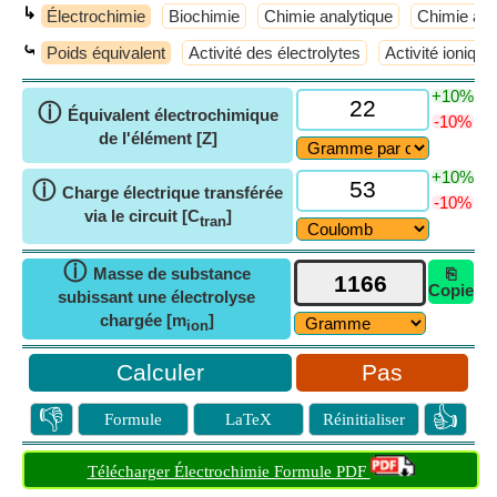
↳
Électrochimie
Biochimie
Chimie analytique
Chimie at
⤿
Poids équivalent
Activité des électrolytes
Activité ioniq
+10%
ⓘ
Équivalent électrochimique
-10%
de l'élément [Z]
+10%
ⓘ
Charge électrique transférée
-10%
via le circuit [C
]
tran
ⓘ
Masse de substance
⎘
Copie
subissant une électrolyse
chargée [m
]
ion
Pas
👎
👍
Formule
LaTeX
Réinitialiser
Télécharger Électrochimie Formule PDF