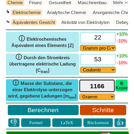
Chemie
Finanz
Gesundheit
Maschinenbau
​Mehr >>
↳
Elektrochemie
Analytische Chemie
Anorganische Chemi
⤿
Äquivalentes Gewicht
Aktivität von Elektrolyten
Debey H
+10%
ⓘ
Elektrochemisches
-10%
Äquivalent eines Elements [Z]
+10%
ⓘ
Durch den Stromkreis
-10%
übertragene elektrische Ladung
[C
]
tran
ⓘ
Masse der Substanz, die
⎘
Kopie
einer Elektrolyse unterzogen
wird, gegebene Ladungen [m
]
ion
Schritte
👎
👍
Formel
LaTeX
Rücksetzen