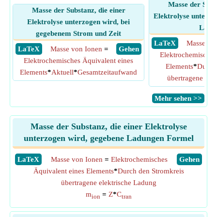
Masse der Subst
Masse der Substanz, die einer
Elektrolyse unterzo
Elektrolyse unterzogen wird, bei
Ladu
gegebenem Strom und Zeit
​ LaTeX
Masse vo
​ LaTeX
Masse von Ionen
=
​ Gehen
Elektrochemisches
Elektrochemisches Äquivalent eines
Elements
*
Durch
Elements
*
Aktuell
*
Gesamtzeitaufwand
übertragene ele
​Mehr sehen >>
Masse der Substanz, die einer Elektrolyse
unterzogen wird, gegebene Ladungen Formel
​LaTeX
Masse von Ionen
=
Elektrochemisches
​Gehen
Äquivalent eines Elements
*
Durch den Stromkreis
übertragene elektrische Ladung
m
=
Z
*
C
ion
tran