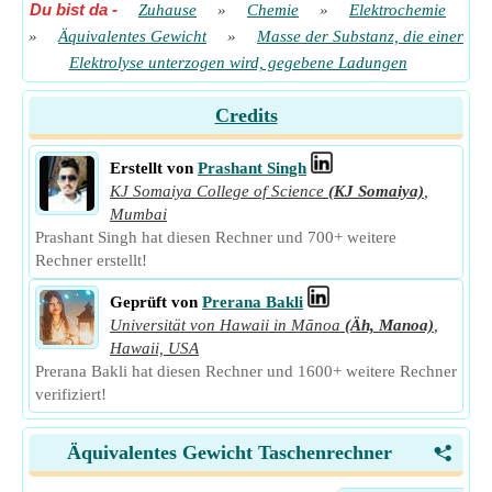
Du bist da
-
Zuhause
»
Chemie
»
Elektrochemie
»
Äquivalentes Gewicht
»
Masse der Substanz, die einer
Elektrolyse unterzogen wird, gegebene Ladungen
Credits
Erstellt von
Prashant Singh
KJ Somaiya College of Science
(KJ Somaiya)
,
Mumbai
Prashant Singh hat diesen Rechner und 700+ weitere
Rechner erstellt!
Geprüft von
Prerana Bakli
Universität von Hawaii in Mānoa
(Äh, Manoa)
,
Hawaii, USA
Prerana Bakli hat diesen Rechner und 1600+ weitere Rechner
verifiziert!
Äquivalentes Gewicht Taschenrechner
<