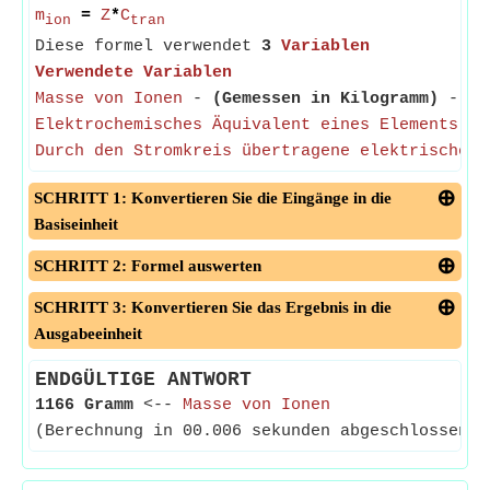
m
=
Z
*
C
ion
tran
Diese formel verwendet
3
Variablen
Verwendete Variablen
Masse von Ionen
-
(Gemessen in Kilogramm)
- Die
Elektrochemisches Äquivalent eines Elements
-
Durch den Stromkreis übertragene elektrische L
SCHRITT 1: Konvertieren Sie die Eingänge in die
Basiseinheit
SCHRITT 2: Formel auswerten
SCHRITT 3: Konvertieren Sie das Ergebnis in die
Ausgabeeinheit
ENDGÜLTIGE ANTWORT
1166 Gramm
<--
Masse von Ionen
(Berechnung in 00.006 sekunden abgeschlossen)