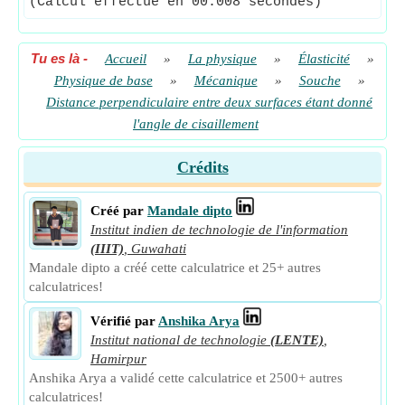
(Calcul effectué en 00.008 secondes)
Tu es là
-
Accueil
»
La physique
»
Élasticité
»
Physique de base
»
Mécanique
»
Souche
»
Distance perpendiculaire entre deux surfaces étant donné
l'angle de cisaillement
Crédits
Créé par
Mandale dipto
Institut indien de technologie de l'information
(IIIT)
,
Guwahati
Mandale dipto a créé cette calculatrice et 25+ autres
calculatrices!
Vérifié par
Anshika Arya
Institut national de technologie
(LENTE)
,
Hamirpur
Anshika Arya a validé cette calculatrice et 2500+ autres
calculatrices!