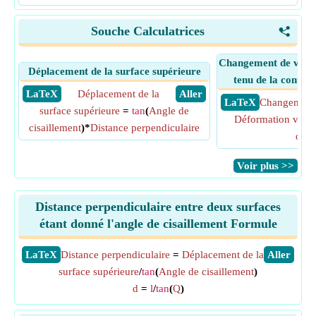
Souche Calculatrices
<
Changement de volu
Déplacement de la surface supérieure
tenu de la contra
​ LaTeX
Déplacement de la
​ Aller
​ LaTeX
Changement
surface supérieure
=
tan
(
Angle de
Déformation volu
cisaillement
)*
Distance perpendiculaire
orig
​Voir plus >>
Distance perpendiculaire entre deux surfaces
étant donné l'angle de cisaillement Formule
​LaTeX
Distance perpendiculaire
=
Déplacement de la
​Aller
surface supérieure
/
tan
(
Angle de cisaillement
)
d
=
l
/
tan
(
Q
)