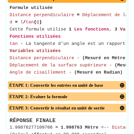
Formule utilisée
Distance perpendiculaire
=
Déplacement de la s
d
=
l
/
tan
(
Q
)
Cette formule utilise
1
Les fonctions
,
3
Varia
Fonctions utilisées
tan
- La tangente d'un angle est un rapport tr
Variables utilisées
Distance perpendiculaire
-
(Mesuré en Mètre)
- 
Déplacement de la surface supérieure
-
(Mesuré
Angle de cisaillement
-
(Mesuré en Radian)
- L'
ÉTAPE 1: Convertir les entrées en unité de base
ÉTAPE 2: Évaluer la formule
ÉTAPE 3: Convertir le résultat en unité de sortie
RÉPONSE FINALE
1.99876277109706
≈
1.998763 Mètre
<--
Distance