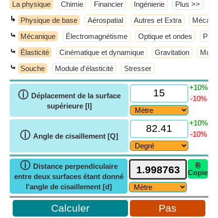
La physique
Chimie
Financier
Ingénierie
​Plus >>
↳
Physique de base
Aérospatial
Autres et Extra
Mécani
⤿
Mécanique
Électromagnétisme
Optique et ondes
Phys
⤿
Élasticité
Cinématique et dynamique
Gravitation
Mouv
⤿
Souche
Module d'élasticité
Stresser
+10%
ⓘ
Déplacement de la surface
-10%
supérieure [l]
+10%
ⓘ
-10%
Angle de cisaillement [Q]
ⓘ
⎘
Distance perpendiculaire
Copie
entre deux surfaces étant donné
l'angle de cisaillement [d]
Pas