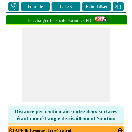
👎
👍
Formule
LaTeX
Réinitialiser
Télécharger Élasticité Formules PDF
Distance perpendiculaire entre deux surfaces
étant donné l'angle de cisaillement Solution
ÉTAPE 0: Résumé du pré-calcul