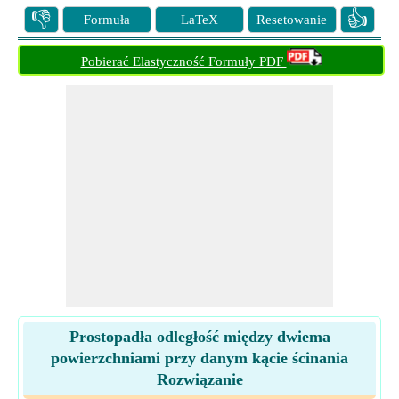
👎
👍
Formuła
LaTeX
Resetowanie
Pobierać Elastyczność Formuły PDF
Prostopadła odległość między dwiema
powierzchniami przy danym kącie ścinania
Rozwiązanie