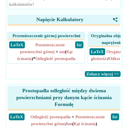
kalkulatorów!
Napięcie Kalkulatory
<
Przemieszczenie górnej powierzchni
Oryginalna objętoś
naprężeniu o
​ LaTeX
Przemieszczenie
​ Iść
powierzchni górnej
=
tan
(
Kąt
​ LaTeX
Oryginalna 
ścinania
)*
Odległość prostopadła
głośności
/
Odkształc
​Zobacz więcej >>
Prostopadła odległość między dwiema
powierzchniami przy danym kącie ścinania
Formułę
​LaTeX
Odległość prostopadła
=
Przemieszczenie
​Iść
powierzchni górnej
/
tan
(
Kąt ścinania
)