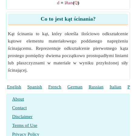
d
=
l
/
tan
(
Q
)
Co to jest kąt ścinania?
Kąt ścinania to kąt, który określa ilościowo odkształcenie
kątowe elementu materiałowego poddanego naprężeniu
ścinającemu. Reprezentuje odkształcenie pierwotnego kąta
prostego pomiędzy dwiema początkowo prostopadłymi liniami
lub płaszczyznami w materiale w wyniku przyłożonej siły
ścinającej.
English
Spanish
French
German
Russian
Italian
Port
About
Contact
Disclaimer
Terms of Use
Privacy Policy