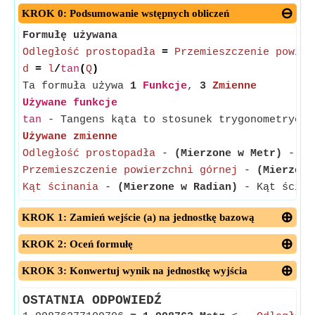
KROK 0: Podsumowanie wstępnych obliczeń
Formułę używana
Odległość prostopadła
=
Przemieszczenie powier
d
=
l
/
tan
(
Q
)
Ta formuła używa
1
Funkcje
,
3
Zmienne
Używane funkcje
tan
- Tangens kąta to stosunek trygonometryczn
Używane zmienne
Odległość prostopadła
-
(Mierzone w Metr)
- Odl
Przemieszczenie powierzchni górnej
-
(Mierzone
Kąt ścinania
-
(Mierzone w Radian)
- Kąt ścinan
KROK 1: Zamień wejście (a) na jednostkę bazową
KROK 2: Oceń formułę
KROK 3: Konwertuj wynik na jednostkę wyjścia
OSTATNIA ODPOWIEDŹ