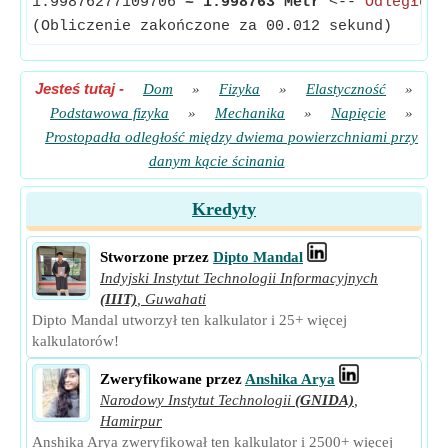
1.99876277109706
≈
1.998763 Metr
<--
Odległość
(Obliczenie zakończone za 00.012 sekund)
Jesteś tutaj
-
Dom
»
Fizyka
»
Elastyczność
»
Podstawowa fizyka
»
Mechanika
»
Napięcie
»
Prostopadła odległość między dwiema powierzchniami przy
danym kącie ścinania
Kredyty
Stworzone przez
Dipto Mandal
Indyjski Instytut Technologii Informacyjnych
(IIIT)
,
Guwahati
Dipto Mandal utworzył ten kalkulator i 25+ więcej
kalkulatorów!
Zweryfikowane przez
Anshika Arya
Narodowy Instytut Technologii
(GNIDA)
,
Hamirpur
Anshika Arya zweryfikował ten kalkulator i 2500+ więcej