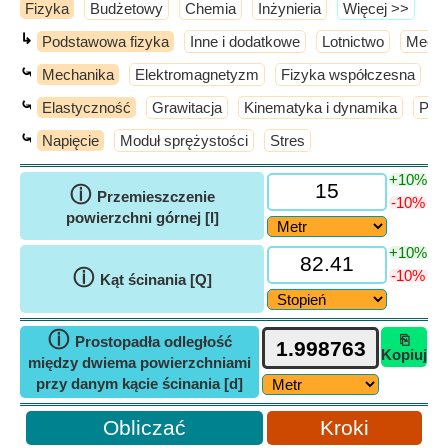
Fizyka
Budżetowy
Chemia
Inżynieria
​Więcej >>
↳
Podstawowa fizyka
Inne i dodatkowe
Lotnictwo
Mecha
⤿
Mechanika
Elektromagnetyzm
Fizyka współczesna
O
⤿
Elastyczność
Grawitacja
Kinematyka i dynamika
Pro
⤿
Napięcie
Moduł sprężystości
Stres
+10%
ⓘ
Przemieszczenie
-10%
powierzchni górnej [l]
+10%
ⓘ
-10%
Kąt ścinania [Q]
ⓘ
⎘
Prostopadła odległość
Kopiuj
między dwiema powierzchniami
przy danym kącie ścinania [d]
Kroki