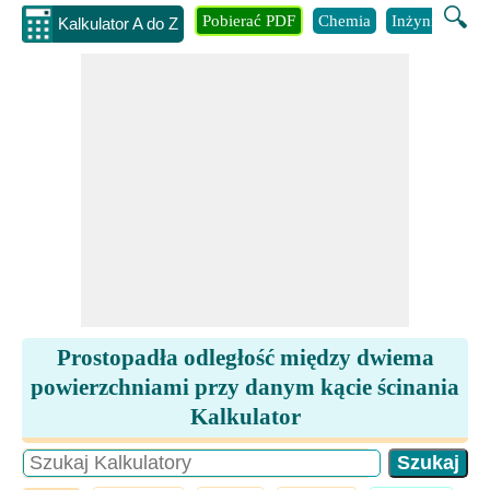
🔍
Pobierać PDF
Chemia
Inżynieria
B
Kalkulator A do Z
Prostopadła odległość między dwiema
powierzchniami przy danym kącie ścinania
Kalkulator