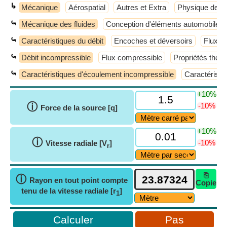
↳
Mécanique
Aérospatial
Autres et Extra
Physique de b
⤿
Mécanique des fluides
Conception d'éléments automobiles
⤿
Caractéristiques du débit
Encoches et déversoirs
Flux v
⤿
Débit incompressible
Flux compressible
Propriétés the
⤿
Caractéristiques d'écoulement incompressible
Caractéristi
+10%
ⓘ
-10%
Force de la source [q]
+10%
ⓘ
-10%
Vitesse radiale [V
]
r
⎘
ⓘ
Rayon en tout point compte
Copie
tenu de la vitesse radiale [r
]
1
Pas