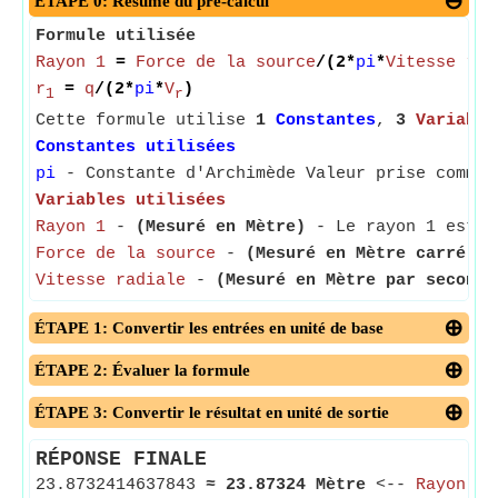
ÉTAPE 0: Résumé du pré-calcul
Formule utilisée
Rayon 1
=
Force de la source
/(2*
pi
*
Vitesse rad
r
=
q
/(2*
pi
*
V
)
1
r
Cette formule utilise
1
Constantes
,
3
Variable
Constantes utilisées
pi
- Constante d'Archimède Valeur prise comme 
Variables utilisées
Rayon 1
-
(Mesuré en Mètre)
- Le rayon 1 est un
Force de la source
-
(Mesuré en Mètre carré pa
Vitesse radiale
-
(Mesuré en Mètre par seconde
ÉTAPE 1: Convertir les entrées en unité de base
ÉTAPE 2: Évaluer la formule
ÉTAPE 3: Convertir le résultat en unité de sortie
RÉPONSE FINALE
23.8732414637843
≈
23.87324 Mètre
<--
Rayon 1