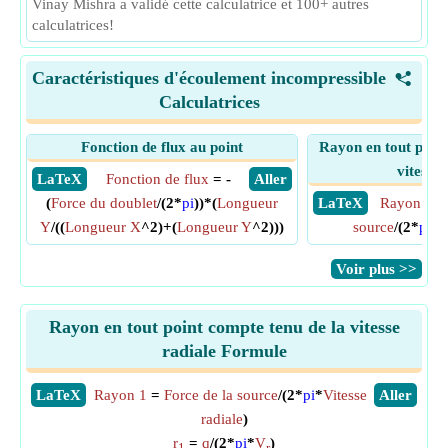
Vinay Mishra a validé cette calculatrice et 100+ autres
calculatrices!
Caractéristiques d'écoulement incompressible
<
Calculatrices
Fonction de flux au point
Rayon en tout point
vitesse 
​ LaTeX
Fonction de flux
= -
​ Aller
(
Force du doublet
/(2*
pi
))*(
Longueur
​ LaTeX
Rayon 1
Y
/((
Longueur X
^2)+(
Longueur Y
^2)))
source
/(2*
pi
*
V
​Voir plus >>
Rayon en tout point compte tenu de la vitesse
radiale Formule
​LaTeX
Rayon 1
=
Force de la source
/(2*
pi
*
Vitesse
​Aller
radiale
)
r
=
q
/(2*
pi
*
V
)