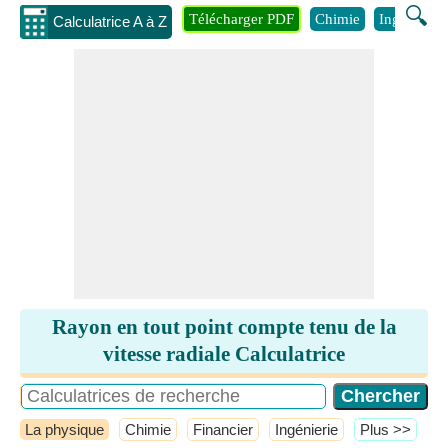
🔍
Télécharger PDF
Chimie
Ingénierie
Calculatrice A à Z
Rayon en tout point compte tenu de la
vitesse radiale Calculatrice
La physique
Chimie
Financier
Ingénierie
​Plus >>