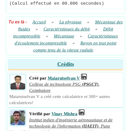
(Calcul effectué en 00.006 secondes)
Tu es là
-
Accueil
»
La physique
»
Mécanique des
fluides
»
Caractéristiques du débit
»
Débit
incompressible
»
Mécanique
»
Caractéristiques
d'écoulement incompressible
»
Rayon en tout point
compte tenu de la vitesse radiale
Crédits
Créé par
Maiarutselvan V
Collège de technologie PSG
(PSGCT)
,
Coimbatore
Maiarutselvan V a créé cette calculatrice et 300+ autres
calculatrices!
Vérifié par
Vinay Mishra
Institut indien d'ingénierie aéronautique et de
technologie de l'information
(IIAEIT)
,
Pune