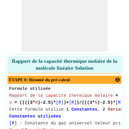
Rapport de la capacité thermique molaire de la
molécule linéaire Solution
ÉTAPE 0: Résumé du pré-calcul
Formule utilisée
Rapport de la capacité thermique molaire
= (((
γ
= ((((3*
N
)-2.5)*
[R]
)+
[R]
)/(((3*
N
)-2.5)*
[R]
)
Cette formule utilise
1
Constantes
,
2
Variable
Constantes utilisées
[R]
- Constante du gaz universel Valeur prise 