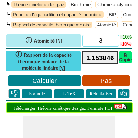
↳
Théorie cinétique des gaz
Biochimie
Chimie analytique
⤿
Principe d'équipartition et capacité thermique
BIP
Compres
⤿
Rapport de capacité thermique molaire
Atomicité
Capacit
+10%
ⓘ
Atomicité [N]
-10%
ⓘ
Rapport de la capacité
⎘
Copie
thermique molaire de la
molécule linéaire [γ]
Pas
👎
👍
Formule
LaTeX
Réinitialiser
Télécharger Théorie cinétique des gaz Formule PDF