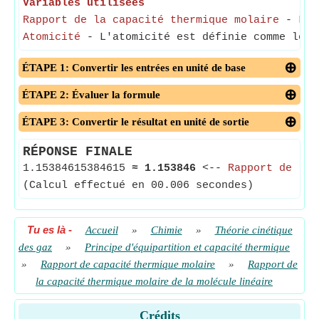
Variables utilisées
Rapport de la capacité thermique molaire
- Le r
Atomicité
- L'atomicité est définie comme le n
ÉTAPE 1: Convertir les entrées en unité de base
ÉTAPE 2: Évaluer la formule
ÉTAPE 3: Convertir le résultat en unité de sortie
RÉPONSE FINALE
1.15384615384615
≈
1.153846
<--
Rapport de la 
(Calcul effectué en 00.006 secondes)
Tu es là
-
Accueil
»
Chimie
»
Théorie cinétique
des gaz
»
Principe d'équipartition et capacité thermique
»
Rapport de capacité thermique molaire
»
Rapport de
la capacité thermique molaire de la molécule linéaire
Crédits