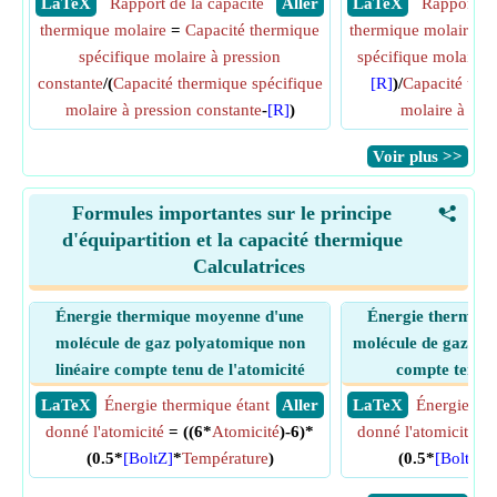
​ LaTeX
Rapport de la capacité
​ Aller
​ LaTeX
Rapport de
thermique molaire
=
Capacité thermique
thermique molaire
= 
spécifique molaire à pression
spécifique molaire 
constante
/(
Capacité thermique spécifique
[R]
)/
Capacité ther
molaire à pression constante
-
[R]
)
molaire à vol
​Voir plus >>
Formules importantes sur le principe
<
d'équipartition et la capacité thermique
Calculatrices
Énergie thermique moyenne d'une
Énergie thermiqu
molécule de gaz polyatomique non
molécule de gaz pol
linéaire compte tenu de l'atomicité
compte tenu d
​ LaTeX
Énergie thermique étant
​ Aller
​ LaTeX
Énergie the
donné l'atomicité
= ((6*
Atomicité
)-6)*
donné l'atomicité
= 
(0.5*
[BoltZ]
*
Température
)
(0.5*
[BoltZ]
*