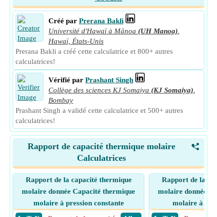
Créé par
Prerana Bakli
Université d'Hawaï à Mānoa
(UH Manoa)
,
Hawaï, États-Unis
Prerana Bakli a créé cette calculatrice et 800+ autres
calculatrices!
Vérifié par
Prashant Singh
Collège des sciences KJ Somaiya
(KJ Somaiya)
,
Bombay
Prashant Singh a validé cette calculatrice et 500+ autres
calculatrices!
Rapport de capacité thermique molaire
<
Calculatrices
Rapport de la capacité thermique
Rapport de la ca
molaire donnée Capacité thermique
molaire donnée Ca
molaire à pression constante
molaire à vol