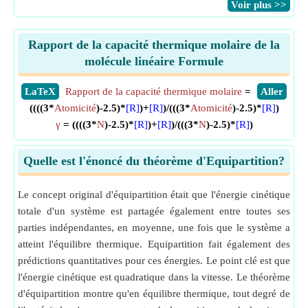
​Voir plus >>
Rapport de la capacité thermique molaire de la
molécule linéaire Formule
​LaTeX
Rapport de la capacité thermique molaire
=
​Aller
((((3*
Atomicité
)-2.5)*
[R]
)+
[R]
)/(((3*
Atomicité
)-2.5)*
[R]
)
γ
= ((((3*
N
)-2.5)*
[R]
)+
[R]
)/(((3*
N
)-2.5)*
[R]
)
Quelle est l'énoncé du théorème d'Equipartition?
Le concept original d'équipartition était que l'énergie cinétique
totale d'un système est partagée également entre toutes ses
parties indépendantes, en moyenne, une fois que le système a
atteint l'équilibre thermique. Equipartition fait également des
prédictions quantitatives pour ces énergies. Le point clé est que
l'énergie cinétique est quadratique dans la vitesse. Le théorème
d'équipartition montre qu'en équilibre thermique, tout degré de