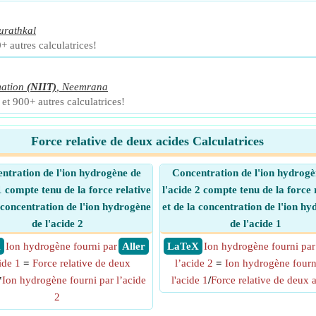
urathkal
+ autres calculatrices!
mation
(NIIT)
,
Neemrana
et 900+ autres calculatrices!
Force relative de deux acides Calculatrices
ntration de l'ion hydrogène de
Concentration de l'ion hydrogè
1 compte tenu de la force relative
l'acide 2 compte tenu de la force 
a concentration de l'ion hydrogène
et de la concentration de l'ion h
de l'acide 2
de l'acide 1
X
Ion hydrogène fourni par
​ Aller
​ LaTeX
Ion hydrogène fourni par
cide 1
=
Force relative de deux
l’acide 2
=
Ion hydrogène fourn
*
Ion hydrogène fourni par l’acide
l'acide 1
/
Force relative de deux 
2