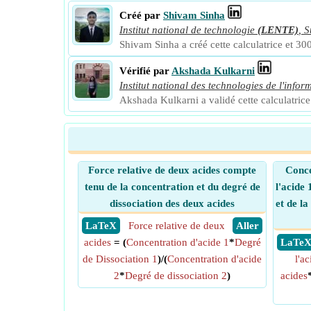
Créé par
Shivam Sinha
Institut national de technologie
(LENTE)
,
S
Shivam Sinha a créé cette calculatrice et 300
Vérifié par
Akshada Kulkarni
Institut national des technologies de l'infor
Akshada Kulkarni a validé cette calculatrice 
Force relative de deux acides compte
Conce
tenu de la concentration et du degré de
l'acide 
dissociation des deux acides
et de l
​ LaTeX
Force relative de deux
​ Aller
acides
= (
Concentration d'acide 1
*
Degré
​ LaTe
de Dissociation 1
)/(
Concentration d'acide
l'a
2
*
Degré de dissociation 2
)
acides