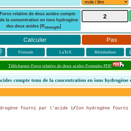
Force relative de deux acides compte
de la concentration en ions hydrogène
des deux acides [R
]
strength
Pas

Formule
LaTeX
Réinitialiser
Télécharger Force relative de deux acides Formules PDF
acides compte tenu de la concentration en ions hydrogène 
drogène fourni par l'acide 1
/
Ion hydrogène fourni 