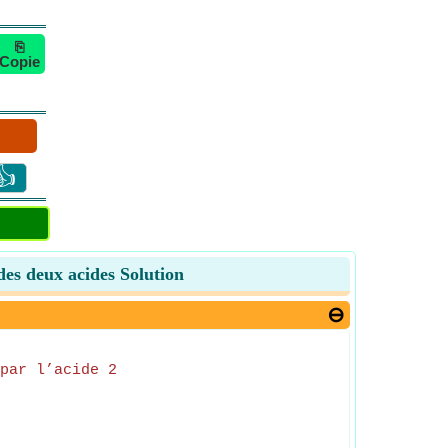
⎘
Copie
👍
des deux acides Solution
par l’acide 2