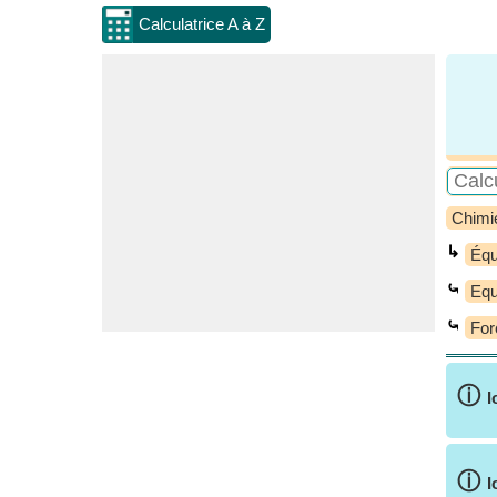
Calculatrice A à Z
Chimi
↳
Équ
⤿
Equ
⤿
For
ⓘ
I
ⓘ
I