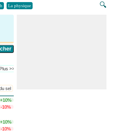
🔍
h
La physique
​Plus >>
du sel
Loi de dilution d'Ostwald
​Plus >>
+10%
-10%
+10%
-10%