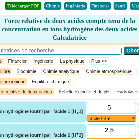
Télécharger PDF
Chimie
Ingénierie
Financier
Santé
Mat
Force relative de deux acides compte tenu de la
concentration en ions hydrogène des deux acides
Calculatrice
e
Financier
Ingénierie
La physique
​Plus >>
ilibre
Biochimie
Chimie analytique
Chimie atmosphérique
ilibre ionique
Équilibre chimique
ce relative de deux acides
Échelle d'acidité et de pH
Hydrolyse 
on hydrogène fourni par l'acide 1 [H
1]
+
+
on hydrogène fourni par l’acide 2 [H
2]