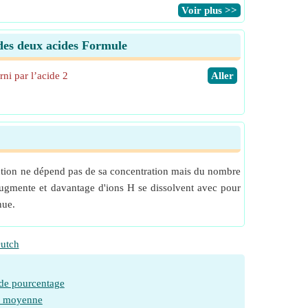
​Voir plus >>
 des deux acides Formule
ni par l’acide 2
​Aller
lution ne dépend pas de sa concentration mais du nombre
n augmente et davantage d'ions H se dissolvent avec pour
nue.
utch
 de pourcentage
e moyenne