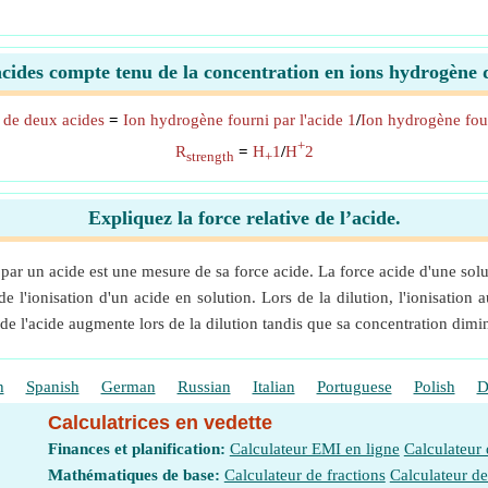
acides compte tenu de la concentration en ions hydrogène
e de deux acides
=
Ion hydrogène fourni par l'acide 1
/
Ion hydrogène four
+
R
=
H
1
/
H
2
strength
+
Expliquez la force relative de l’acide.
 par un acide est une mesure de sa force acide. La force acide d'une so
 l'ionisation d'un acide en solution. Lors de la dilution, l'ionisatio
e de l'acide augmente lors de la dilution tandis que sa concentration dimi
h
Spanish
German
Russian
Italian
Portuguese
Polish
D
Calculatrices en vedette
Finances et planification:
Calculateur EMI en ligne
Calculateur
Mathématiques de base:
Calculateur de fractions
Calculateur d