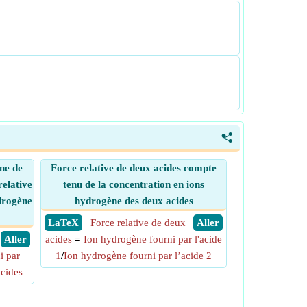
<
ne de
Force relative de deux acides compte
relative
tenu de la concentration en ions
ydrogène
hydrogène des deux acides
​ LaTeX
Force relative de deux
​ Aller
​ Aller
acides
=
Ion hydrogène fourni par l'acide
i par
1
/
Ion hydrogène fourni par l’acide 2
acides