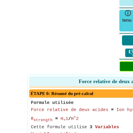
ⓘ
tenu 

Force relative de deux 
ÉTAPE 0: Résumé du pré-calcul
Formule utilisée
Force relative de deux acides
=
Ion hy
+
R
=
H
1
/
H
2
strength
+
Cette formule utilise
3
Variables