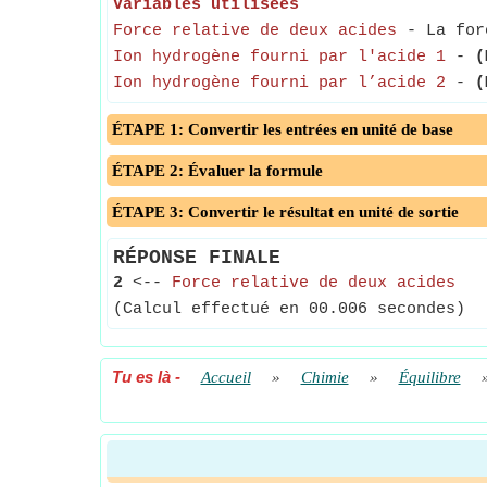
Variables utilisées
Force relative de deux acides
- La forc
Ion hydrogène fourni par l'acide 1
-
(
Ion hydrogène fourni par l’acide 2
-
(
ÉTAPE 1: Convertir les entrées en unité de base
ÉTAPE 2: Évaluer la formule
ÉTAPE 3: Convertir le résultat en unité de sortie
RÉPONSE FINALE
2
<--
Force relative de deux acides
(Calcul effectué en 00.006 secondes)
Tu es là
-
Accueil
»
Chimie
»
Équilibre