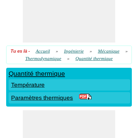
Tu es là
-
Accueil
»
Ingénierie
»
Mécanique
»
Thermodynamique
»
Quantité thermique
Quantité thermique
Température
Paramètres thermiques