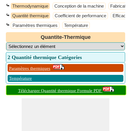
⤿
Thermodynamique
Conception de la machine
Fabricatio
⤿
Quantité thermique
Coefficient de performance
Efficacit
⤿
Paramètres thermiques
Température
Quantite-Thermique
2 Quantité thermique Catégories
Paramètres thermiques
Température
Télécharger Quantité thermique Formule PDF