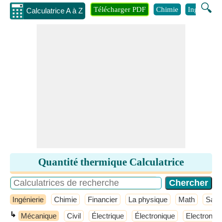
🔍
Télécharger PDF
Chimie
Ingénierie
Calculatrice A à Z
Quantité thermique Calculatrice
Ingénierie
Chimie
Financier
La physique
Math
Sant
↳
Mécanique
Civil
Électrique
Électronique
Electroniqu