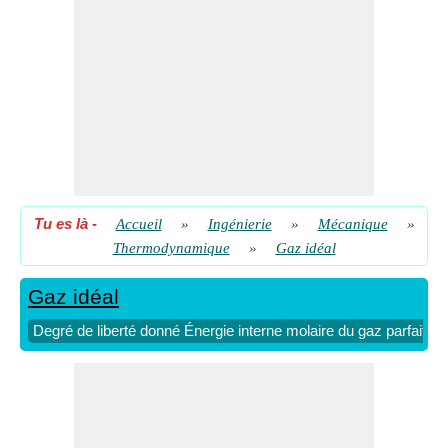
Tu es là
-
Accueil
»
Ingénierie
»
Mécanique
»
Thermodynamique
»
Gaz idéal
Gaz idéal
Degré de liberté donné Énergie interne molaire du gaz parfait