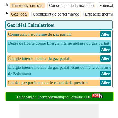
⤿
Thermodynamique
Conception de la machine
Fabricatio
⤿
Gaz idéal
Coefficient de performance
Efficacité thermiqu
Gaz idéal Calculatrices
Compression isotherme du gaz parfait
​ Aller
Degré de liberté donné Énergie interne molaire du gaz parfait
​ Aller
Énergie interne molaire du gaz parfait
​ Aller
Énergie interne molaire du gaz parfait étant donné la constante
de Boltzmann
​ Aller
Loi des gaz parfaits pour le calcul de la pression
​ Aller
Loi des gaz parfaits pour le calcul du volume
​ Aller
Télécharger Thermodynamique Formule PDF
Nombre de moles donné Énergie interne du gaz parfait
​ Aller
Température du gaz parfait compte tenu de son énergie interne
​ Aller