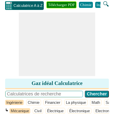
🔍
Télécharger PDF
Chimie
Ingénierie
Calculatrice A à Z
Gaz idéal Calculatrice
Ingénierie
Chimie
Financier
La physique
Math
Sant
↳
Mécanique
Civil
Électrique
Électronique
Electroniqu