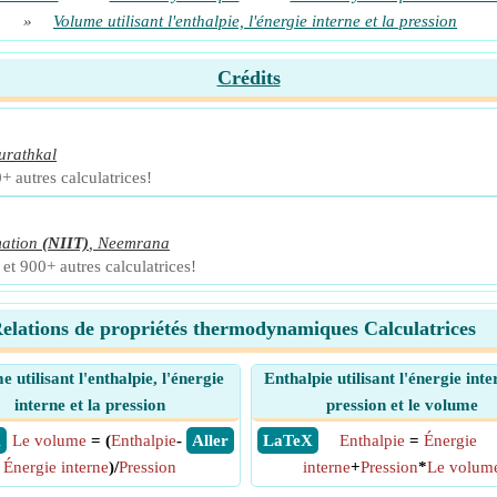
»
Volume utilisant l'enthalpie, l'énergie interne et la pression
Crédits
urathkal
+ autres calculatrices!
mation
(NIIT)
,
Neemrana
et 900+ autres calculatrices!
elations de propriétés thermodynamiques Calculatrices
 utilisant l'enthalpie, l'énergie
Enthalpie utilisant l'énergie inte
interne et la pression
pression et le volume
X
Le volume
= (
Enthalpie
-
​ Aller
​ LaTeX
Enthalpie
=
Énergie
Énergie interne
)/
Pression
interne
+
Pression
*
Le volum