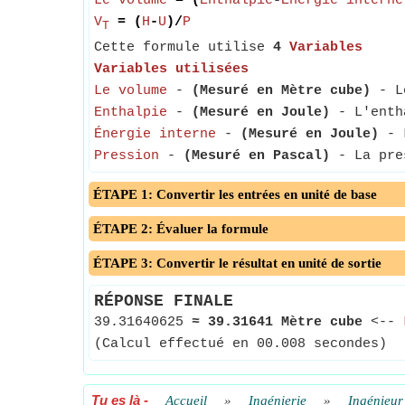
Le volume
= (
Enthalpie
-
Énergie interne
V
= (
H
-
U
)/
P
T
Cette formule utilise
4
Variables
Variables utilisées
Le volume
-
(Mesuré en Mètre cube)
- Le
Enthalpie
-
(Mesuré en Joule)
- L'entha
Énergie interne
-
(Mesuré en Joule)
- L
Pression
-
(Mesuré en Pascal)
- La pres
ÉTAPE 1: Convertir les entrées en unité de base
ÉTAPE 2: Évaluer la formule
ÉTAPE 3: Convertir le résultat en unité de sortie
RÉPONSE FINALE
39.31640625
≈
39.31641 Mètre cube
<--
(Calcul effectué en 00.008 secondes)
Tu es là
-
Accueil
»
Ingénierie
»
Ingénieur