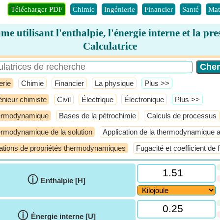
Télécharger PDF
Chimie
Ingénierie
Financier
Santé
Mat
me utilisant l'enthalpie, l'énergie interne et la pre
Calculatrice
erie
Chimie
Financier
La physique
​Plus >>
énieur chimiste
Civil
Électrique
Électronique
​Plus >>
ermodynamique
Bases de la pétrochimie
Calculs de processus
rmodynamique de la solution
Application de la thermodynamique 
ations de propriétés thermodynamiques
Fugacité et coefficient de 
ⓘ
Enthalpie [H]
ⓘ
Énergie interne [U]