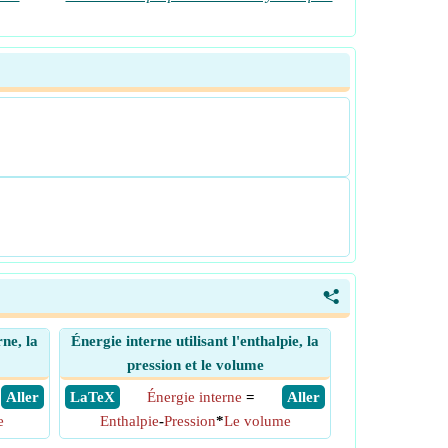
<
rne, la
Énergie interne utilisant l'enthalpie, la
pression et le volume
​ Aller
​ LaTeX
Énergie interne
=
​ Aller
e
Enthalpie
-
Pression
*
Le volume