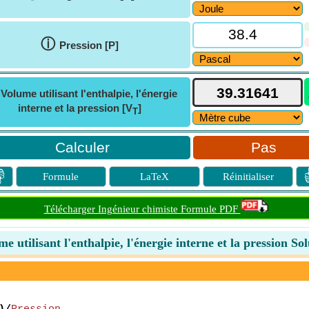
ⓘ
Pression [P]
ⓘ
Volume utilisant l'enthalpie, l'énergie
interne et la pression [V
]
T
Pas

Formule
LaTeX
Réinitialiser
Télécharger Ingénieur chimiste Formule PDF
e utilisant l'enthalpie, l'énergie interne et la pression So