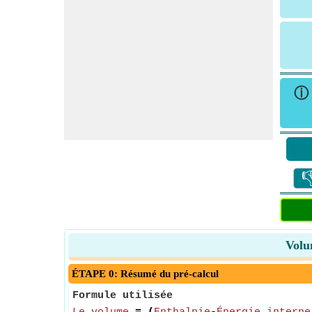

Volum
ÉTAPE 0: Résumé du pré-calcul
Formule utilisée