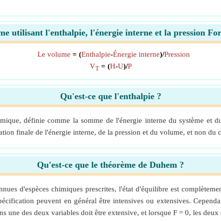
e utilisant l'enthalpie, l'énergie interne et la pression F
Le volume
= (
Enthalpie
-
Énergie interne
)/
Pression
V
= (
H
-
U
)/
P
T
Qu'est-ce que l'enthalpie ?
amique, définie comme la somme de l'énergie interne du système et du
ration finale de l'énergie interne, de la pression et du volume, et non d
Qu'est-ce que le théorème de Duhem ?
nnues d'espèces chimiques prescrites, l'état d'équilibre est complètem
écification peuvent en général être intensives ou extensives. Cependa
s une des deux variables doit être extensive, et lorsque F = 0, les deux 