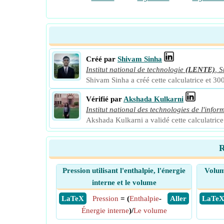
Créé par
Shivam Sinha
Institut national de technologie
(LENTE)
,
S
Shivam Sinha a créé cette calculatrice et 300
Vérifié par
Akshada Kulkarni
Institut national des technologies de l'infor
Akshada Kulkarni a validé cette calculatrice 
R
Pression utilisant l'enthalpie, l'énergie
Volume
interne et le volume
​ LaTeX
Pression
= (
Enthalpie
-
​ Aller
​ LaTe
Énergie interne
)/
Le volume