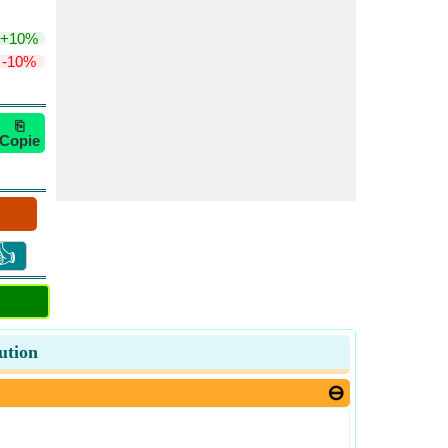
+10%
-10%
⎘
Copie
👍
lution