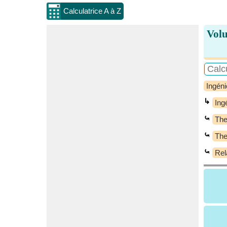
Calculatrice A à Z
Volu
Ingéni
↳
Ing
⤿
Th
⤿
The
⤿
Rel