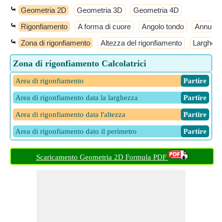
⤿
Geometria 2D
Geometria 3D
Geometria 4D
⤿
Rigonfiamento
A forma di cuore
Angolo tondo
Annulus
⤿
Zona di rigonfiamento
Altezza del rigonfiamento
Larghezz
Zona di rigonfiamento Calcolatrici
Area di rigonfiamento
​ Partire
Area di rigonfiamento data la larghezza
​ Partire
Area di rigonfiamento data l'altezza
​ Partire
Area di rigonfiamento dato il perimetro
​ Partire
Scaricamento Geometria 2D Formula PDF