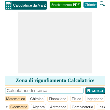
🔍
Scaricamento PDF
Chimica
Inge
Calcolatrice da A a Z
Zona di rigonfiamento Calcolatrice
Matematica
Chimica
Finanziario
Fisica
Ingegneria
↳
Geometria
Algebra
Aritmetica
Combinatoria
Insiemi